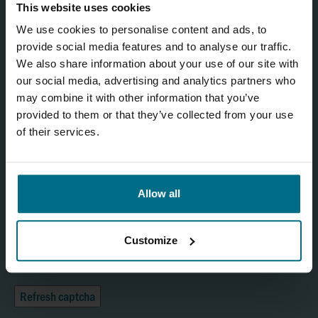
This website uses cookies
We use cookies to personalise content and ads, to
provide social media features and to analyse our traffic.
We also share information about your use of our site with
our social media, advertising and analytics partners who
may combine it with other information that you’ve
provided to them or that they’ve collected from your use
of their services.
Ihre persönlichen Daten geben wir nicht an Dritte weiter. Sie
können der Nutzung Ihrer Daten jederzeit widersprechen.
Allow all
Weitere Informationen finden Sie in unserer
Datenschutzerklärung
.
Ja, ich bin mit der Verarbeitung meiner Daten wie oben
Customize
beschrieben einverstanden.
Refresh captcha