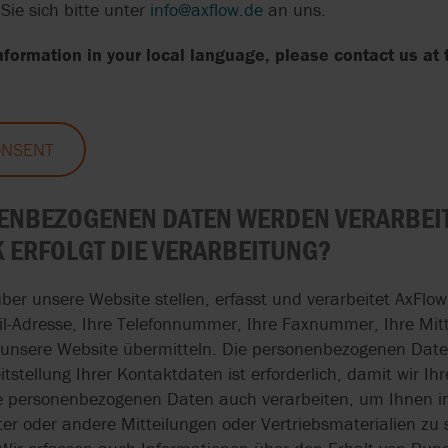
F-
SCHRAUBENSPINDELPUMPEN
ie sich bitte unter
info@axflow.de
an uns.
HMD KONTRO
FDA
REALAX
ISO 9001
LEBENSMITTEL
FÜR KUVERTÜREN
information in your local language, please contact us a
MICROPUMP
ISO 10993
SANDPIPER
USP KLASSE VI
ELEKTRISCHE
SCHRAUBENSPINDELPUMPE
DOPPELMEMBR
FÜR PEELINGCREME
NOV MONO UND NOV
SUNFLO
KENICS
SINGLE-USE-AS
ONSENT
WÄRMETAUSCHER-
SYSTEM CLEAN
DICHTHEITSPRÜFUNG
OVATIO
KANN KOSTEN SPAREN
KUNDENSPEZIF
NBEZOGENEN DATEN WERDEN VERARBEIT
S
VIKING PUMP
SINGLE-USE-AS
PEDROLLO
ERFOLGT DIE VERARBEITUNG?
EFFIZIENTE
WAUKESHA CHE
ULTRAHOCHERHITZUNG
HOMOGENISATO
PROACTIVE ANALYTICS
BURRELL
MIT
IN MOBILER
ber unsere Website stellen, erfasst und verarbeitet AxFlo
SCHABEWÄRMETAUSCHERN
AUSFÜHRUNG
ail-Adresse, Ihre Telefonnummer, Ihre Faxnummer, Ihre Mit
 unsere Website übermitteln. Die personenbezogenen Date
tstellung Ihrer Kontaktdaten ist erforderlich, damit wir Ih
e personenbezogenen Daten auch verarbeiten, um Ihnen in 
er oder andere Mitteilungen oder Vertriebsmaterialien zu s