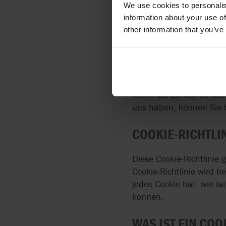
We use cookies to personalis
Folge haben kann, dass
information about your use of
das Recht, Ihre person
other information that you’ve
eine andere verantwortli
Wenn Sie Fragen zur Ve
bitte unter
dataprotecti
Wenn Sie Einwände oder
uns haben, können Sie 
COOKIE-RICHTLI
Diese Cookie-Richtlinie 
Cookie-Richtlinie wird 
jedes Cookie hat, wie l
können.
WAS IST EIN COO