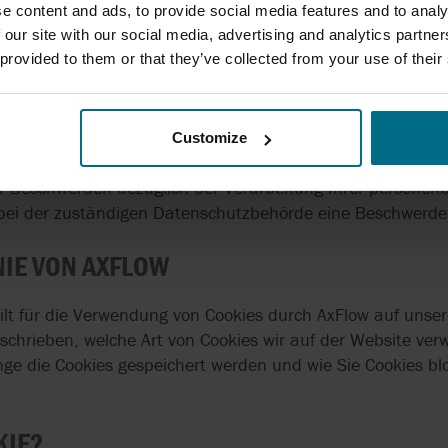
e content and ads, to provide social media features and to analy
 wir unseren Verpflichtungen nicht nachkommen können. 
 our site with our social media, advertising and analytics partn
enbezogenen Daten in einem maschinenlesbaren Format zu
 provided to them or that they’ve collected from your use of their
che Stelle weiterzuleiten.
rarbeitung Ihrer personenbezogenen Daten durch uns hab
Customize
on@axflow.de
oder per Post an die oben aufgeführte Anschr
 Beschwerden bezüglich der Verarbeitung Ihrer persone
bei der zuständigen Datenschutzbehörde eine Beschwerde 
NIE VON AXFLOW
gilt für die Verwendung von Cookies durch AxFlow auf unser
beschrieben, welche Art von Cookies wir auf der Website v
ange die Cookies gespeichert werden und wie Sie Cookies bl
KIE?