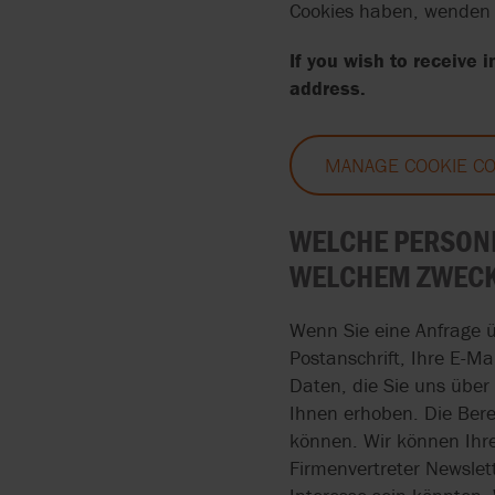
PUMPEN MIT FESTSTOF
Cookies haben, wenden S
APV
ATEX
DURCHGANG
If you wish to receive 
ATELIERS EHRISMANN
CE
SELBSTANSAUGENDE
address.
SCHLAUCHPUMPEN
BOYSER
MANAGE COOKIE C
BITUMEN PUMPEN MIT
BRAN+LUEBBE
ZAHNRADPUMPEN
WELCHE PERSONE
CAROLINA COMPONENT
LECKAGEFREIE
GROUP
WELCHEM ZWECK 
ZAHNRADPUMPEN
COGNITO
HYGIENISCHE
Wenn Sie eine Anfrage ü
VERDRÄNGERPUMPEN
Postanschrift, Ihre E-M
DISCFLO
Daten, die Sie uns über
Ihnen erhoben. Die Berei
können. Wir können Ihr
Firmenvertreter Newslett