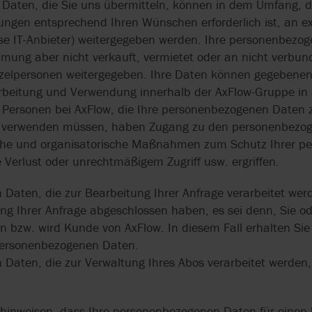
Daten, die Sie uns übermitteln, können in dem Umfang, d
ngen entsprechend Ihren Wünschen erforderlich ist, an ex
ise IT-Anbieter) weitergegeben werden. Ihre personenbez
mmung aber nicht verkauft, vermietet oder an nicht verb
zelpersonen weitergegeben. Ihre Daten können gegebenenf
rbeitung und Verwendung innerhalb der AxFlow-Gruppe in
 Personen bei AxFlow, die Ihre personenbezogenen Daten 
 verwenden müssen, haben Zugang zu den personenbezog
che und organisatorische Maßnahmen zum Schutz Ihrer p
 Verlust oder unrechtmäßigem Zugriff usw. ergriffen.
Daten, die zur Bearbeitung Ihrer Anfrage verarbeitet wer
ung Ihrer Anfrage abgeschlossen haben, es sei denn, Sie 
en bzw. wird Kunde von AxFlow. In diesem Fall erhalten Sie
 personenbezogenen Daten.
Daten, die zur Verwaltung Ihres Abos verarbeitet werden,
hinweisen, dass Ihre personenbezogenen Daten für einen 