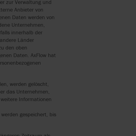
er zur Verwaltung und
terne Anbieter von
ogenen Daten werden von
undene Unternehmen,
alls innerhalb der
 andere Länder
zu den oben
enen Daten. AxFlow hat
ersonenbezogenen
den, werden gelöscht,
oder das Unternehmen,
 weitere Informationen
 werden gespeichert, bis
längeren Zeitraum als