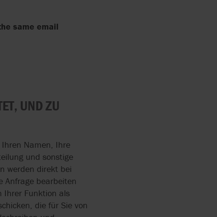
t the same email
ANPUMPEN
SEMBLIES
ERS
ISCHE
ET, UND ZU
SEMBLIES
RRY-
R-SKID
w Ihren Namen, Ihre
teilung und sonstige
n werden direkt bei
re Anfrage bearbeiten
Ihrer Funktion als
chicken, die für Sie von