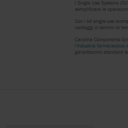
I Single Use Systems (SU
ALMATEC
UNITÀ OPERATIVA DI
semplificare le operazioni
VILLALVERNIA
Con i kit single-use scom
APV
vantaggi in termini di tem
BLACKMER
Carolina Components Gro
l'industria farmaceutica 
BLUE-WHITE
garantiscono standard su
BOYSER
BRAN+LUEBBE
CAROLINA COMPONENT
GROUP
COLANAR