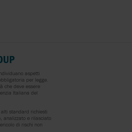
OUP
ndividuano aspetti
bbligatoria per legge.
tà che deve essere
genzia Italiana del
lti standard richiesti
 analizzato e rilasciato
ricolo di rischi non