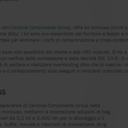
e con
Carolina Components Group
, offre kit monouso pronti per
ma (kGy). I kit sono pre-assemblati dal fornitore e testati a li
tale per eliminare i rischi di contaminazione e cross-contam
n base alle specifiche del cliente e alle URS ricevute. Si ha a
n verifica della connessione e della sterilità SAL 10-6. Si o
 di saldare e realizzare overmouling oltre che di inserire i k
e e il confezionamento sono eseguiti in ambienti controllati 
GS
 esperienza di Carolina Components Group nella
ni monouso, mettiamo a disposizione soluzioni di bag
veri da 0,1 ml a 3.000 litri per lo stoccaggio o il
 buffer, harvest e intermedi di downstream, drug