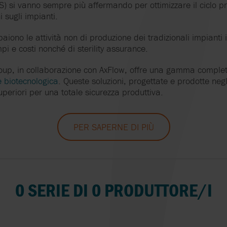
S) si vanno sempre più affermando per ottimizzare il ciclo p
GAST
AXFLOW SERVICE E
OVATIO
AXFLOW SERVIC
 sugli impianti.
L'ECONOMIA CIRCOLARE
paiono le attività non di produzione dei tradizionali impianti 
GRUNDFOS
PLENTY
pi e costi nonché di sterility assurance.
HERMETIC
PROACTIVE ANA
up, in collaborazione con AxFlow, offre una gamma completa
e biotecnologica
. Queste soluzioni, progettate e prodotte negli
JOHNSON PUMP
QUATTROFLOW
periori per una totale sicurezza produttiva.
LIGHTNIN
REALAX
PER SAPERNE DI PIÙ
MASTERFLEX
SYSTEM CLEAN
S
MOUVEX
VAUGHAN
0 SERIE DI 0 PRODUTTORE/I
MONO
WILDEN