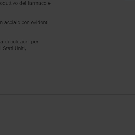
roduttivo del farmaco e
E
in acciaio con evidenti
LYTICS
 di soluzioni per
 Stati Uniti,
ERS