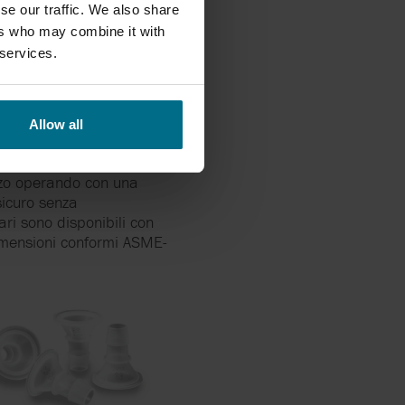
se our traffic. We also share
ers who may combine it with
 services.
Allow all
ente installazione.
orzo operando con una
sicuro senza
ari sono disponibili con
imensioni conformi ASME-