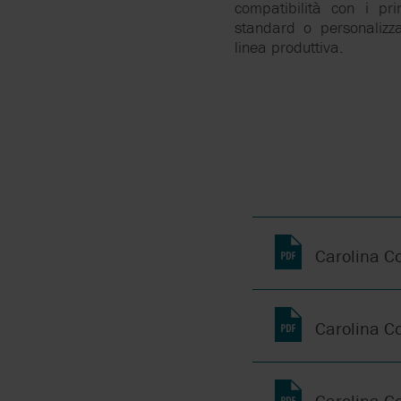
compatibilità con i pri
standard o personalizza
linea produttiva.
Carolina C
Carolina C
Carolina C