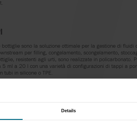
t.
I
 bottiglie sono la soluzione ottimale per la gestione di fluidi 
wnstream per filling, congelamento, scongelamento, stoccag
ttiglie, resistenti agli urti, sono realizzate in policarbonato
 5 ml a 20 l con una varietà di configurazioni di tappi a por
n tubi in silicone o TPE.
Details
PIONAMENTO
nto sono ideali per applicazioni di campionamento di
in coltura cellulare, fermentazione, cromatografia, sterile