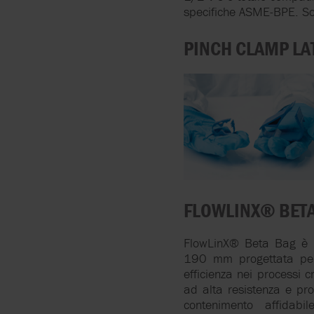
specifiche ASME-BPE. Son
PINCH CLAMP LA
FLOWLINX® BET
FlowLinX® Beta Bag è l
190 mm progettata per 
efficienza nei processi cr
ad alta resistenza e pr
contenimento affidabi