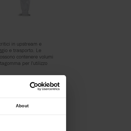
critici in upstream e
gio e trasporto. Le
. Possono contenere volumi
tagomma per l'utilizzo
About