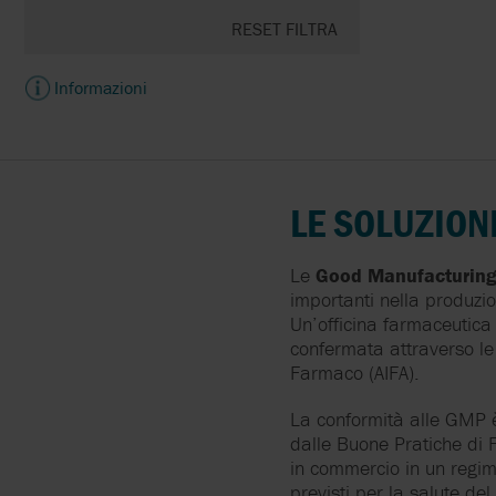
FLUID METERING
RESET FILTRA
FLUX
Informazioni
LE SOLUZION
Le
Good Manufacturing
importanti nella produzi
Un’officina farmaceutica
confermata attraverso le v
Farmaco (AIFA).
La conformità alle GMP è 
dalle Buone Pratiche di 
in commercio in un regime
previsti per la salute de