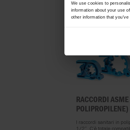
We use cookies to personalis
bulk e trasferimento. I g
information about your use of
campionamento singole o 
other information that you’ve
MORSETTI SANITA
RACCORDI ASME S
POLIPROPILENE)
I raccordi sanitari in po
1/2”. C’è totale compatib