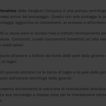
turatrice
della Vaughan Company è una pompa centrifuga 
n ingresso prima del pompaggio. Questo non solo protegge la
ntaggio aggiuntivo ai componenti, ai processi e all'ambien
tti a usura sono in acciaio fuso e trattati termicamente p
ll'usura. Combinati, questi componenti brevettati ad alta re
solidi severi.
razie all'azione a forbice dei bordi delle pale della girante 
 di taglio.
tati quando entrano tra la barra di taglio e le pale della giran
ti dall'azione centrifuga della girante.
esenta attualmente la soluzione di miscelazione idraulica
 La sua tecnologia a doppia zona per la miscelazione riduc
i.