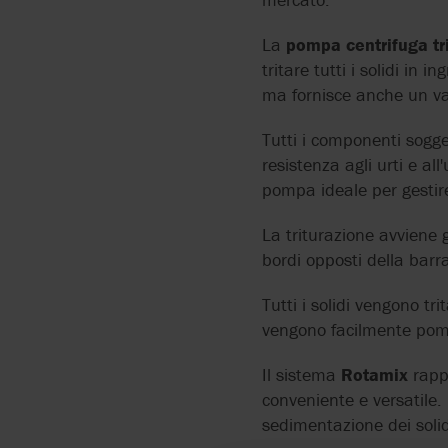
FLUID METERING
La
pompa centrifuga tri
FLUX
tritare tutti i solidi i
ma fornisce anche un va
Tutti i componenti sogge
resistenza agli urti e a
pompa ideale per gestire 
La triturazione avviene g
bordi opposti della barra
Tutti i solidi vengono tri
vengono facilmente pompa
Il sistema
Rotamix
rappr
conveniente e versatile.
sedimentazione dei solid