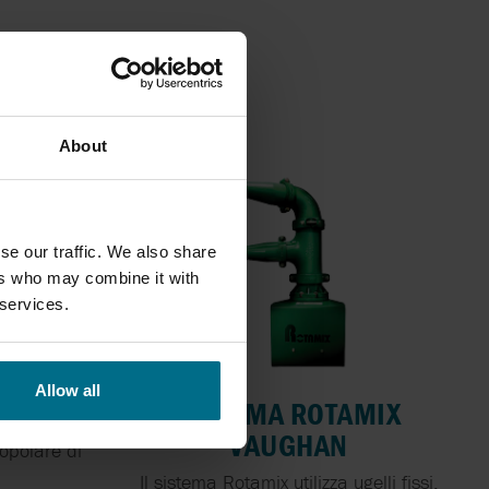
About
se our traffic. We also share
ers who may combine it with
 services.
Allow all
SISTEMA ROTAMIX
VAUGHAN
opolare di
.
Il sistema Rotamix utilizza ugelli fissi.