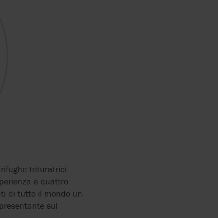
E
LYTICS
ERS
ifughe trituratrici
sperienza e quattro
i di tutto il mondo un
ppresentante sul