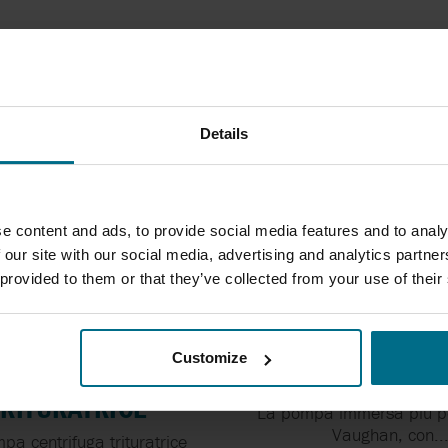
5 SERIE DI 1 PRODUTTORE/I
Details
e content and ads, to provide social media features and to analy
 our site with our social media, advertising and analytics partn
 provided to them or that they’ve collected from your use of their
Customize
PA CENTRIFUGA
VERTICALI
TRITURATRICE
La pompa immersa più p
Vaughan, con..
pa centrifuga trituratrice