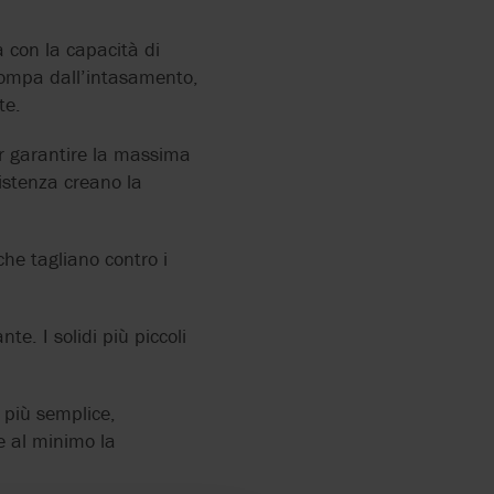
con la capacità di
 pompa dall’intasamento,
te.
er garantire la massima
sistenza creano la
che tagliano contro i
te. I solidi più piccoli
 più semplice,
e al minimo la