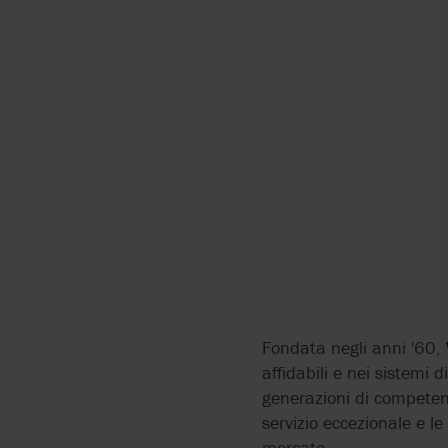
ALMATEC
UNITÀ OPERATIVA DI
VILLALVERNIA
APV
BLACKMER
BLUE-WHITE
BOYSER
BRAN+LUEBBE
CAROLINA COMPONENT
Fondata negli anni '60,
GROUP
affidabili e nei sistemi
generazioni di competen
COLANAR
servizio eccezionale e l
mercato.