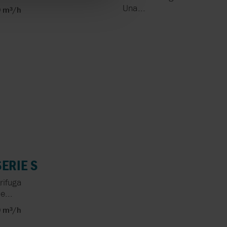
Una...
0 m³/h
ERIE S
rifuga
e...
0 m³/h