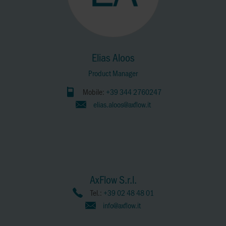
Elias Aloos
Product Manager
Mobile:
+39 344 2760247
elias.aloos@axflow.it
AxFlow S.r.l.
Tel.:
+39 02 48 48 01
info@axflow.it