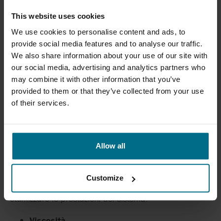
CONSIDERAZIONI
This website uses cookies
IMPORTANTI NELLA
We use cookies to personalise content and ads, to
SELEZIONE DI MISCELATORI
provide social media features and to analyse our traffic.
We also share information about your use of our site with
STATICI
our social media, advertising and analytics partners who
may combine it with other information that you’ve
La scelta del
miscelatore statico industriale
più
provided to them or that they’ve collected from your use
adatto è fondamentale per garantire
un processo di
of their services.
miscelazione efficiente e risultati costanti
. Tra i
principali fattori da considerare:
Flusso
Allow all
Il miscelatore deve essere in grado di gestire il
flusso
richiesto
per assicurare una miscelazione efficace e
Customize
continua. Un dimensionamento corretto permette di
ottimizzare le prestazioni del sistema.
Viscosità