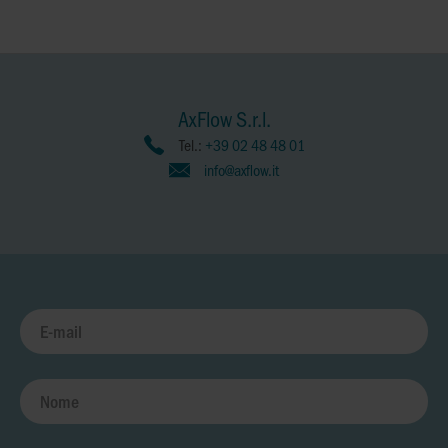
AxFlow S.r.l.
Tel.:
+39 02 48 48 01
info@axflow.it