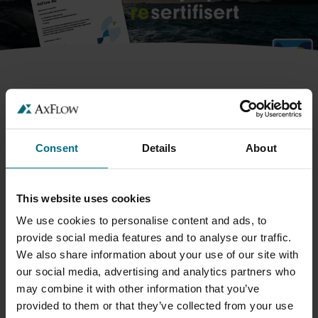
VI ER RE-SERTIFISERT
MILJØFYRTÅRN
Consent
Details
About
Dette innebærer at vår virksomhets miljøstandard og
This website uses cookies
rutiner er funnet å være i overenstemmelse med
kriteriene: Felleskriterier, Handel og Prosjekterende.
We use cookies to personalise content and ads, to
Virksomheten kan dermed dokumentere at...
provide social media features and to analyse our traffic.
We also share information about your use of our site with
LES MER
our social media, advertising and analytics partners who
may combine it with other information that you’ve
provided to them or that they’ve collected from your use