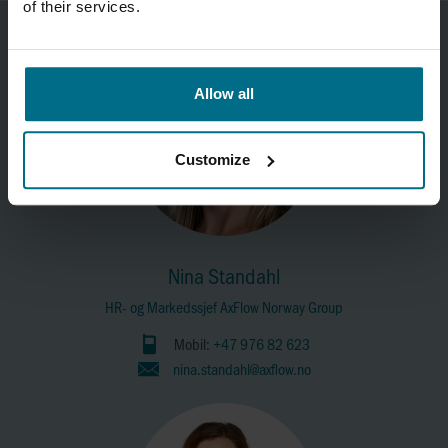
of their services.
Allow all
Customize
Nina Standahl
HR- og Markedssjef AxFlow Norway Group
Mobil:
+47 976 82 623
nina.standahl@axflow.no