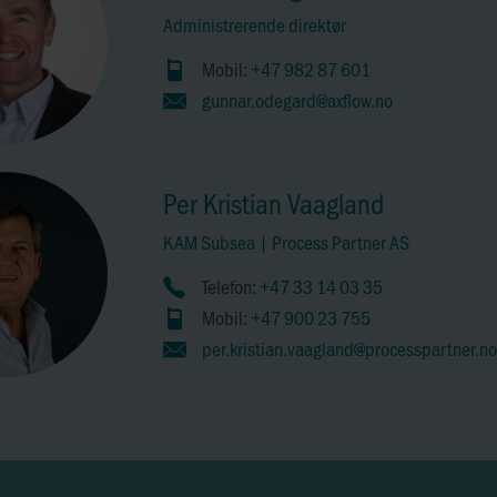
Administrerende direktør
Mobil:
+47 982 87 601
gunnar.odegard@axflow.no
Per Kristian Vaagland
KAM Subsea | Process Partner AS
Telefon:
+47 33 14 03 35
Mobil:
+47 900 23 755
per.kristian.vaagland@processpartner.no