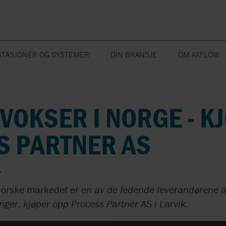
TASJONER OG SYSTEMER
DIN BRANSJE
OM AXFLOW
JEMISKE SYSTEMER
AXFLOW-GRUPP
MUNCHERE
OLJE OG GASS
PAKNINGER
ENERGI
TASJONER
AXFLOW SAND
VOKSER I NORGE - K
OPEN PLANT
AKVAKULTUR
RESERVEDEL
VANN OG MIL
NYHETSARKIV
CLEANING
ARRANGEMEN
BROSJYRER
KUNDEREFERA
VAKUUMPUM
S PARTNER AS
PUMPER
KOMPRESSO
KJERNEVERDIE
BLÅSERE
VISJON
PULSASJONDEMPING
7
FLUIDITY.NON
VENTILER
 norske markedet er en av de ledende leverandørene 
BÆREKRAFT
nger, kjøper opp Process Partner AS i Larvik.
GOETZE
OPPLÆRING
PORTAFLOW PF333 -
ROSEMOUNT BY
SERVICE-AVTAL
TKA 295
VÅRE EIERE
UTLEIE
EMERSON
TESTMANOMETE
UTLEIE