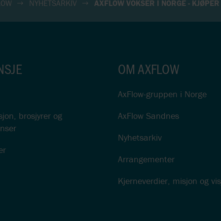
LOW
NYHETSARKIV
AXFLOW VOKSER I NORGE - KJØPE
NSJE
OM AXFLOW
AxFlow-gruppen i Norge
on, brosjyrer og
AxFlow Sandnes
nser
Nyhetsarkiv
er
Arrangementer
Kjerneverdier, misjon og vi