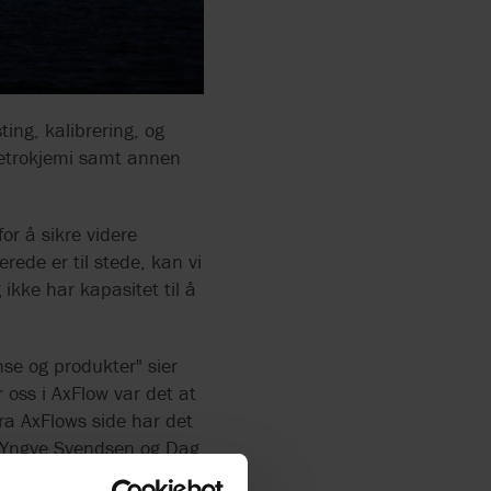
ERS
RS
ing, kalibrering, og
 petrokjemi samt annen
N
for å sikre videre
ede er til stede, kan vi
ikke har kapasitet til å
e og produkter" sier
 oss i AxFlow var det at
NC. BY
ra AxFlows side har det
d, Yngve Svendsen og Dag
tte som eget selskap i