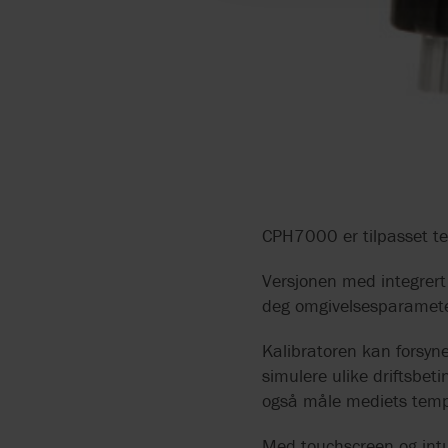
CPH7000 er tilpasset te
Versjonen med integrert
deg omgivelsesparameter 
Kalibratoren kan forsyn
simulere ulike driftsbeti
også måle mediets temp
Med touchscreen og intu