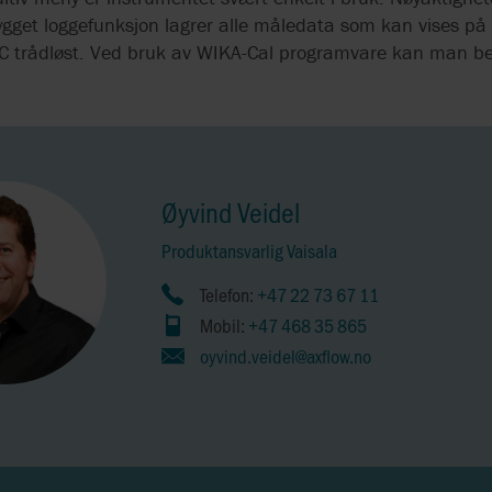
get loggefunksjon lagrer alle måledata som kan vises på
n PC trådløst. Ved bruk av WIKA-Cal programvare kan man b
Øyvind Veidel
Produktansvarlig Vaisala
Telefon:
+47 22 73 67 11
Mobil:
+47 468 35 865
oyvind.veidel@axflow.no