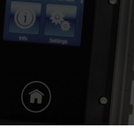
VYC INDUSTRIAL 
SPX FLOW PLENTY
SPX FLOW WAU
CHERRY-BURRE
RESIDEO
WIKA
REALAX
IK
WIKON
RICHTER
WILDEN BY PSG