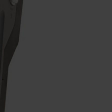
ERS
RS
N
NC. BY