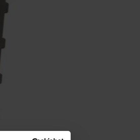
S.A.
KESHA
LL