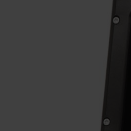
AUMA
AXIOMA
BEDFORD PUMPS
BEULCO
BLACOH
BLUE-WHITE
SPX FLOW
BRAN+LUEBBE
CALPEDA
CMO VALVES