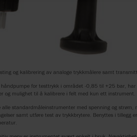
sting og kalibrering av analoge trykkmålere samt transmitt
 håndpumpe for testtrykk i området -0,85 til +25 bar, ha
og mulighet til å kalibrere i felt med kun ett instrument.
e alle standardmåleinstrumenter med spenning og strøm, 
ngelser samt utføre test av trykkbrytere. Benyttes i tillegg 
eratur.
itiv meny er instrumentet svært enkelt i bruk. Nøyaktigh