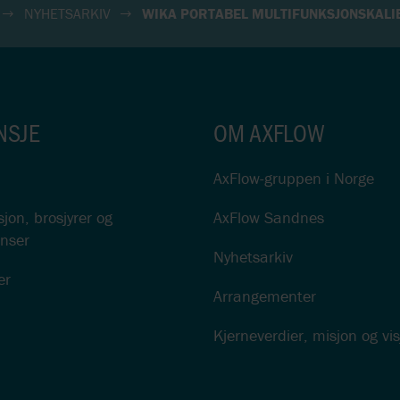
NYHETSARKIV
WIKA PORTABEL MULTIFUNKSJONSKALI
NSJE
OM AXFLOW
AxFlow-gruppen i Norge
on, brosjyrer og
AxFlow Sandnes
nser
Nyhetsarkiv
er
Arrangementer
Kjerneverdier, misjon og vi