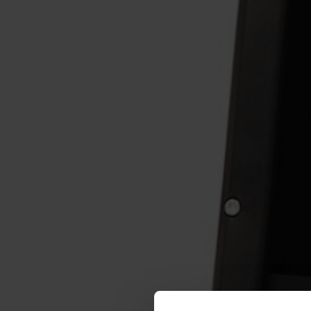
CRYOSTAR
EDWARDS
ELMESS-
THERMOSYSTEMTECHN
FAGGIOLATI PUMPS
FINDER
FPZ