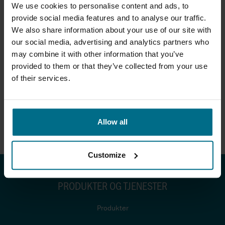
We use cookies to personalise content and ads, to
avløpsinfrastruktur i regionen."
Forteller AxFlows
provide social media features and to analyse our traffic.
viseadministrerende direktør og leder for Valves & Solutions
avdelingen, Lasse Torvund.
We also share information about your use of our site with
our social media, advertising and analytics partners who
may combine it with other information that you’ve
AxFlow er kjent for sin ekspertise innen fluidhåndtering og tilbyr
provided to them or that they’ve collected from your use
et bredt spekter av produkter og tjenester innen VA. Vi jobber
of their services.
tett med våre kunder for å levere skreddersydde løsninger som
sikrer effektive og pålitelige systemer.
Allow all
For mer informasjon om prosjektet "VA på langs", besøk
vapalangs.no
.
Customize
PRODUKTER OG TJENESTER
Produkter