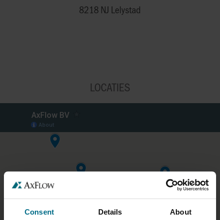
8218 NJ Lelystad
LOCATIES
Consent
Details
About