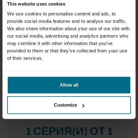
This website uses cookies
ЗАЩО ДА ИЗБЕРЕТЕ JABSCO
We use cookies to personalise content and ads, to
ОТ AXFLOW
provide social media features and to analyse our traffic.
We also share information about your use of our site with
AxFlow е оторизиран дистрибутор на Jabsco и поддържа
our social media, advertising and analytics partners who
наличности от индустриални помпени решения Jabsco.
may combine it with other information that you’ve
Нашите инженери предоставят техническа поддръжка при
provided to them or that they’ve collected from your use
избора, оразмеряването и специфицирането на помпи с
of their services.
гъвкав импелер и свързани технологии, както и
съдействие при монтаж, пуск в експлоатация и доставка
на резервни части за надеждна и дългосрочна работа.
Предлагаме също сервизна поддръжка и планиране на
Allow all
поддръжката, включително практични препоръки за
хигиенични/CIP конфигурации и за инсталации, подложени
на абразивно или интензивно износване.
Customize
1 СЕРИЯ(И) ОТ 1