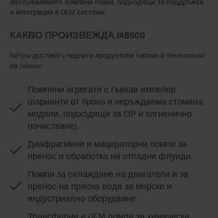
обслужваемите помпени глави, подходящи за поддръжка
и интеграция в OEM системи.
КАКВО ПРОИЗВЕЖДА JABSCO
AxFlow доставя следните продуктови типове и технологии
на Jabsco:
Помпени агрегати с гъвкав импелер
(варианти от бронз и неръждаема стомана;
модели, подходящи за CIP и хигиенично
почистване).
Диафрагмени и мацераторни помпи за
пренос и обработка на отпадни флуиди.
Помпи за охлаждане на двигатели и за
пренос на прясна вода за морско и
индустриално оборудване.
Трансферни и OEM помпи за химически