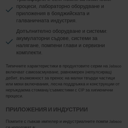
процеси, лабораторно оборудване и
приложения в бояджийската и
галваничната индустрия.
Допълнително оборудване и системи:
акумулаторни съдове, системи за
налягане, помпени глави и сервизни
комплекти.
Типичните характеристики в продуктовите серии на Jabsco
включват самозасмукване, равномерен (непулсиращ)
дебит, възможност за пренос на малки твърди частици
или меки включвания, лесна поддръжка и конструкции от
неръждаема стомана/съвместими с CIP за хигиенични
процеси.
ПРИЛОЖЕНИЯ И ИНДУСТРИИ
Помпите с гъвкав импелер и индустриалните помпи Jabsco
се използват в: