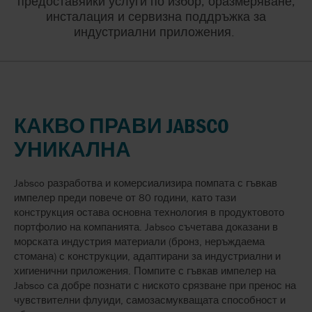
предоставяйки услуги по избор, оразмеряване,
инсталация и сервизна поддръжка за
индустриални приложения.
КАКВО ПРАВИ JABSCO
УНИКАЛНА
Jabsco разработва и комерсиализира помпата с гъвкав
импелер преди повече от 80 години, като тази
конструкция остава основна технология в продуктовото
портфолио на компанията. Jabsco съчетава доказани в
морската индустрия материали (бронз, неръждаема
стомана) с конструкции, адаптирани за индустриални и
хигиенични приложения. Помпите с гъвкав импелер на
Jabsco са добре познати с ниското срязване при пренос на
чувствителни флуиди, самозасмукващата способност и