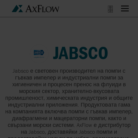
JABSCO
Jabsco е световен производител на помпи с
гъвкав импелер и индустриални помпи за
хигиеничен и процесен пренос на флуиди в
морския сектор, хранително-вкусовата
промишленост, химическата индустрия и общите
индустриални приложения. Продуктовата гама
на компанията включва помпи с гъвкав импелер,
диафрагмени и мацераторни помпи, както и
свързани морски системи. AxFlow е дистрибутор
на Jabsco, доставяйки Jabsco помпи и