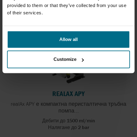
Дебити до 72 m³/h
provided to them or that they’ve collected from your use
Налягане до 15 bar
of their services.
Allow all
Customize
REALAX APY
realAx APY е компактна перисталтична тръбна
помпа...
Дебити до 1500 ml/min
Налягане до 2 bar