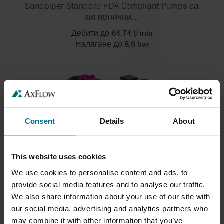
Sandpiper Standard FDA Compliant Pumps са
хигиенични...
Дебити до 64,74 l/min
Налягане до 8,6 bar
Consent
Details
About
This website uses cookies
We use cookies to personalise content and ads, to
REALAX RP
provide social media features and to analyse our traffic.
We also share information about your use of our site with
realAx RP е тежкотоварна перисталтична
our social media, advertising and analytics partners who
маркучова...
may combine it with other information that you’ve