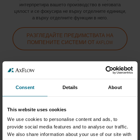
интерпретира вашето производство в неговата
цялост и се фокусира не върху отделните единици,
а върху отделните функции в него.
РАЗГЛЕДАЙТЕ ПРЕДИМСТВАТА НА
ПОМПЕНИТЕ СИСТЕМИ ОТ AXFLOW
Consent
Details
About
ЗА МЕНИДЖЪРИ
„ПРОИЗВОДСТВО“
This website uses cookies
„Системното мислене“ в AxFlow е предимство за вас,
We use cookies to personalise content and ads, to
независимо дали планирате въвеждане на нови
provide social media features and to analyse our traffic.
технологични процеси или оценка на съществуващи.
We also share information about your use of our site with