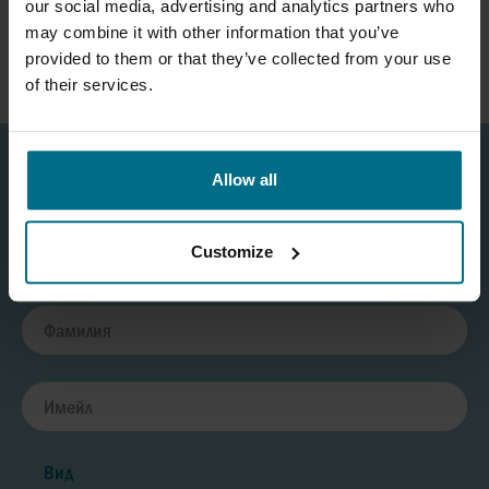
our social media, advertising and analytics partners who
РАЗГЛЕДАЙТЕ ПРЕДИМСТВАТА НА
may combine it with other information that you’ve
ПОМПЕНИТЕ СИСТЕМИ ОТ AXFLOW
provided to them or that they’ve collected from your use
of their services.
Allow all
Изберете форма за контакт и ние ще ви помогнем да я попълните
Customize
Вид