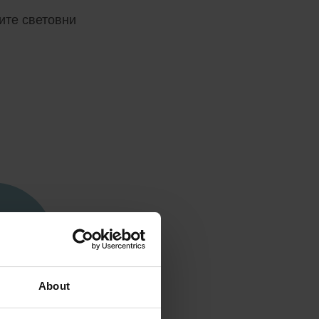
АНИ,
ите световни
.
КЛЮЧЪТ
ВЕНИ
ДНОСТ
About