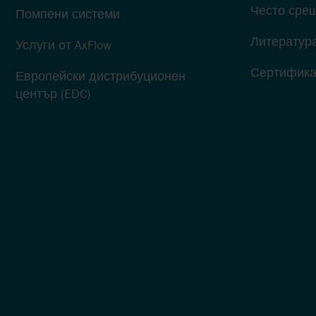
Често сре
Помпени системи
Литератур
Услуги от AxFlow
Сертифика
Европейски дистрибуционен
център (EDC)