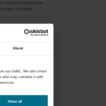
h für jede erforderliche
nlagen integriert
About
se our traffic. We also share
ers who may combine it with
 services.
IG
Allow all