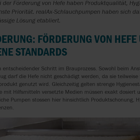
F-
SCHRAUBENSPINDELPUMPEN
i der Förderung von Hefe haben Produktqualität, Hy
HMD KONTRO
FDA
REALAX
ISO 9001
LEBENSMITTEL
FÜR KUVERTÜREN
hste Priorität. realAx-Schlauchpumpen haben sich daf
MICROPUMP
ISO 10993
SANDPIPER
USP KLASSE VI
ssige Lösung etabliert.
ELEKTRISCHE
SCHRAUBENSPINDELPUMPE
DOPPELMEMBR
FÜR PEELINGCREME
NOV MONO UND NOV
SUNFLO
ERUNG: FÖRDERUNG VON HEFE 
KENICS
SINGLE-USE-AS
WÄRMETAUSCHER-
ENE STANDARDS
SYSTEM CLEAN
DICHTHEITSPRÜFUNG
OVATIO
KANN KOSTEN SPAREN
KUNDENSPEZIF
S
VIKING PUMP
SINGLE-USE-AS
in entscheidender Schritt im Brauprozess. Sowohl beim Ans
PEDROLLO
g darf die Hefe nicht geschädigt werden, da sie teilweis
EFFIZIENTE
WAUKESHA CHE
ULTRAHOCHERHITZUNG
HOMOGENISATO
rodukt genutzt wird. Gleichzeitig gelten strenge Hygienes
PROACTIVE ANALYTICS
BURRELL
MIT
IN MOBILER
e mit Hilfsmitteln versetzte Medien müssen exakt dosiert u
SCHABEWÄRMETAUSCHERN
AUSFÜHRUNG
che Pumpen stossen hier hinsichtlich Produktschonung, H
enzen.