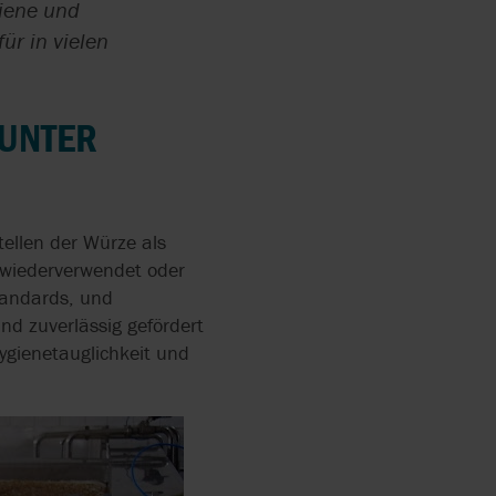
giene und
ür in vielen
ANPUMPEN
UNTER
SEMBLIES
ERS
ISCHE
SEMBLIES
tellen der Würze als
e wiederverwendet oder
RRY-
R-SKID
tandards, und
nd zuverlässig gefördert
ygienetauglichkeit und