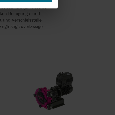
 behält ihre gewünschte
nken Reinigungs- und
 und Verschleissteile
ngfristig zuverlässige