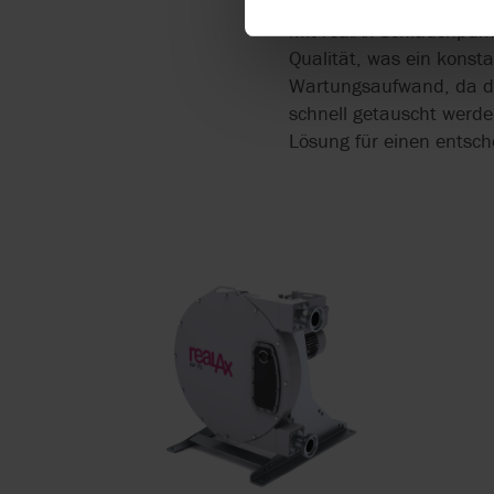
Mit realAx-Schlauchpump
Qualität, was ein konst
Wartungsaufwand, da der
schnell getauscht werden
Lösung für einen entsch