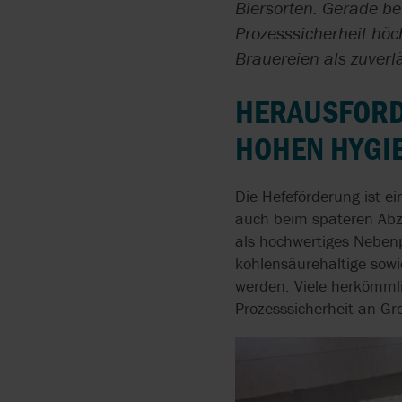
PUMPEN MIT FESTSTOF
Biersorten. Gerade be
APV
ATEX
DURCHGANG
Prozesssicherheit höc
ATELIERS EHRISMANN
CE
Brauereien als zuverlä
SELBSTANSAUGENDE
SCHLAUCHPUMPEN
BOYSER
HERAUSFORD
BITUMEN PUMPEN MIT
HOHEN HYGI
BRAN+LUEBBE
ZAHNRADPUMPEN
CAROLINA COMPONENT
Die Hefeförderung ist e
LECKAGEFREIE
GROUP
auch beim späteren Abzu
ZAHNRADPUMPEN
als hochwertiges Nebenp
COGNITO
kohlensäurehaltige sowi
HYGIENISCHE
VERDRÄNGERPUMPEN
werden. Viele herkömmli
DISCFLO
Prozesssicherheit an Gr