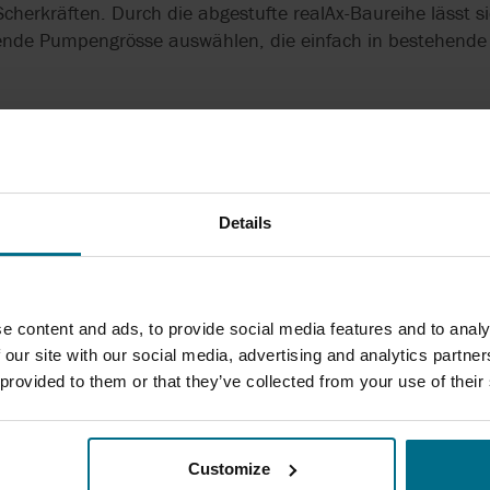
cherkräften. Durch die abgestufte realAx-Baureihe lässt sic
nde Pumpengrösse auswählen, die einfach in bestehende A
hlauchpumpen in dieser Anwendung:
ng der Hefe
ard, da nur der Schlauch produktberührt ist
Details
uzierbare Dosierung
für anspruchsvolle Medien und kurzzeitigen Trockenlauf
e content and ads, to provide social media features and to analy
dank schnellem Schlauchwechsel
 our site with our social media, advertising and analytics partn
 provided to them or that they’ve collected from your use of their
IRTSCHAFTLICH UND LANGFRIST
GE LÖSUNG
Customize