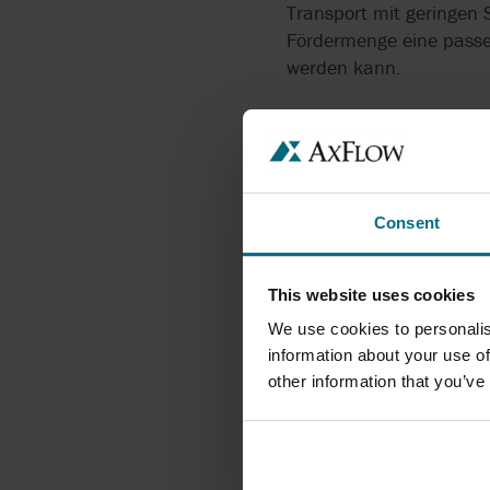
Transport mit geringen S
Fördermenge eine passe
werden kann.
Vorteile der realAx-Sc
scherarme Förderu
Hoher Hygienestand
Consent
Präzise und reprod
This website uses cookies
Robuste Auslegung 
We use cookies to personalis
Einfache Wartung 
information about your use of
other information that you’ve
ERGEBNIS: W
ZUVERLÄSSI