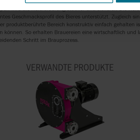
en wird die Hefeförderung stabiler und sicherer. Die Hefe
antes Geschmacksprofil des Bieres unterstützt. Zugleich si
 produktberührte Bereich konstruktiv einfach gehalten ist
 können. So erhalten Brauereien eine wirtschaftlich und la
eidenden Schritt im Brauprozess.
VERWANDTE PRODUKTE