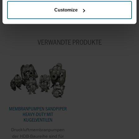
wurde, die beste Lösung bieten kann.
Customize
VERWANDTE PRODUKTE
MEMBRANPUMPEN SANDPIPER
HEAVY-DUTY MIT
KUGELVENTILEN
Druckluftmembranpumpen
der HDB-Baureihe sind für