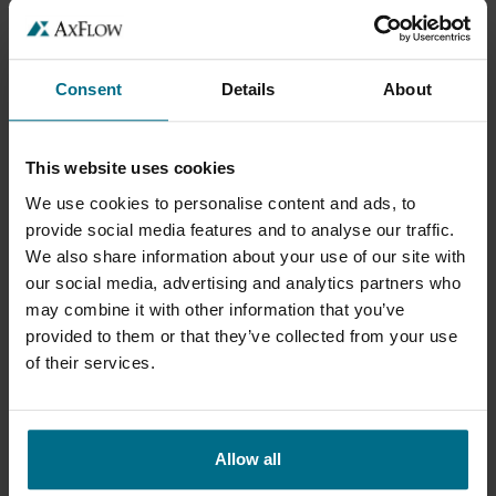
UND HEAVY DUTY KUGELVENTIL
Weitere Vorteile dieser Pumpentechnologie sind der Einsatz in
einem breiten Bereich von Druck- und
Consent
Details
About
Durchflussspezifikationen, der selbstansaugende und
scherarme Betrieb, die Fähigkeit, korrosive und abrasive
Lösungen zu fördern, die verbesserte Energieeffizienz und die
This website uses cookies
insgesamt niedrigen Wartungskosten.
We use cookies to personalise content and ads, to
SANDPIPER HDB-PUMPEN WURDEN FÜR DEN
provide social media features and to analyse our traffic.
BETRIEB UNTER RAUEN BEDINGUNGEN ENTWICKELT,
We also share information about your use of our site with
WO GEFÄHRLICHE MEDIEN SICHER GEFÖRDERT
our social media, advertising and analytics partners who
WERDEN MÜSSEN
may combine it with other information that you’ve
provided to them or that they’ve collected from your use
Bei diesen Pumpen sind keine zusätzlichen Sicherheitsventile
of their services.
erforderlich, ein Faktor, der die Vorteile einer einfachen
Installation bei vorhandener Druckluftversorgung und eines
geringeren Anschaffungspreises im Vergleich zu anderen,
komplexeren Pumpentypen bietet. Nicht zu vernachlässigen ist,
Allow all
dass die Sandpiper aufgrund der umfassenden Modellpalette,
die speziell für viele verschiedene Anwendungen entwickelt