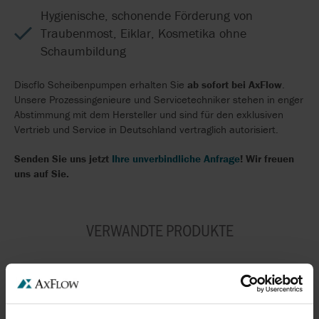
Hygienische, schonende Förderung von
Traubenmost, Eiklar, Kosmetika ohne
Schaumbildung
Discflo Scheibenpumpen erhalten Sie
ab sofort bei AxFlow
.
Unsere Prozessingenieure und Servicetechniker stehen in enger
Abstimmung mit dem Hersteller und sind für den exklusiven
Vertrieb und Service in Deutschland vertraglich autorisiert.
Senden Sie uns jetzt
Ihre unverbindliche Anfrage
! Wir freuen
uns auf Sie.
VERWANDTE PRODUKTE