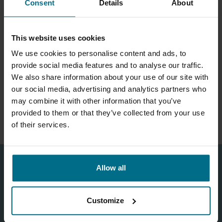
Consent
Details
About
This website uses cookies
We use cookies to personalise content and ads, to
DISCFLO SCHEIBENPUMPEN
provide social media features and to analyse our traffic.
Verschleissfreies Fördern von
We also share information about your use of our site with
Medien mit groben
our social media, advertising and analytics partners who
Feststoffen. Durch das
may combine it with other information that you’ve
"berührungslose"
provided to them or that they’ve collected from your use
Pumpenprinz...
of their services.
Allow all
ANFRAGEFORMULAR
Customize