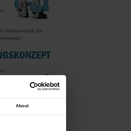
nz
um insbesondere die
alisieren.
NGSKONZEPT
en
t mit
igen
About