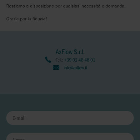
Restiamo a disposizione per qualsiasi necessità o domanda.
Grazie per la fiducia!
AxFlow S.r.l.
Tel.:
+39 02 48 48 01
info@axflow.it