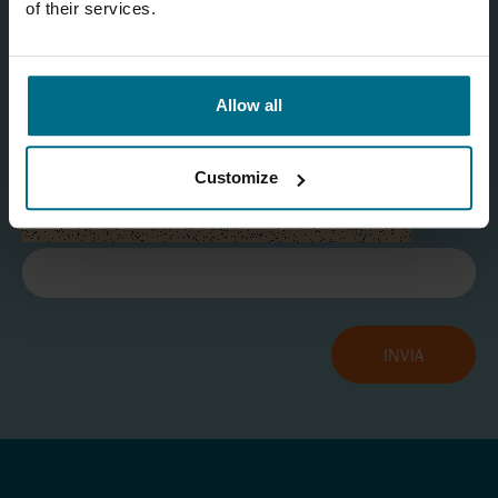
of their services.
Informativa sulla privacy
.
Sì
Allow all
Aggiorna captcha
Customize