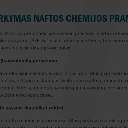
FARMACIJA
IR
GRUNDFOS
LOGISTIKA
PLENTY
MOKYMAI
TRANSPORTA
ARKYMAS NAFTOS CHEMIJOS PR
CHEMIJA
Ė
JJ BCN INTERNACIONAL
STEBĖJIMAS
QUADAX
SUTARTYS
PAVIRŠIŲ AP
TEKSTILĖS PRAMONĖ
 chemijos pramonėje yra esminis procesas, skirtas rafinav
KLAUS UNION
KOKYBĖS UŽTIKRINIMAS
REALAX
ŽIEDINĖ EKONO
ių valdymui. „AxFlow“ siūlo išskirtinius skysčių tvarkymo 
IR
tikimumą šioje dinamiškoje srityje.
LIGHTNIN
AXFLOW SISTEMŲ
ROTORK
TVARUMAS HIGI
PROJEKTAVIMAS
GAMYBOJE
ngliavandenilių pernešime
LIQUID CONTROLS
SAMPI
avandeniliais reikalauja didelio tikslumo. Mūsų specializuoti
iurblius, užtikrina sklandų ir tikslų žalios naftos, rafinuotų 
MACOGA
SANDPIPER
šimą. Sutelkę dėmesį į saugumą ir efektyvumą, šie siurbl
udėtingose operacijose.
MARCH PUMPEN
SCHUF
lė skysčių dinamikai valdyti
MICROPUMP
SYSTEM CLEAN
rbi naftos chemijos procesuose. Mūsų vožtuvai suteikia pre
MOTHERWELL
SOMAS
iai reguliuoti ir užtikrinti saugumą pavojingose aplinkose. N