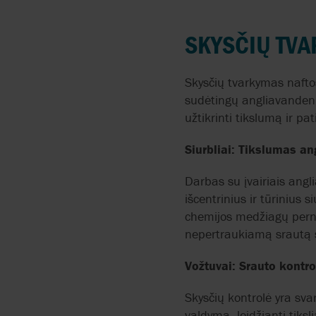
OCTONIQ
ABAQUE
KONSULTACIJOS
ŠILDYMAS, VANDUO 
SKYSČIŲ TV
SANITARIJA
AESSEAL
REMONTAS IR TECHNIN
PRIEŽIŪRA
AVIACIJA
Skysčių tvarkymas naftos
ANDRITZ RITZ
sudėtingų angliavandenil
MONTAVIMAS
MAISTO PRODUKTAI 
užtikrinti tikslumą ir pa
GĖRIMAI
APV BY SPX FLOW
AVARINĖS SITUACIJOS
Siurbliai: Tikslumas a
BROŠIŪRA
ATLAS COPCO
Darbas su įvairiais angli
ENERGIJOS VARTOJIMO
KONSULTACIJOS
išcentrinius ir tūrinius s
AUMA
chemijos medžiagų perne
nepertraukiamą srautą s
BAC VALVES
Vožtuvai: Srauto kontro
BLUE-WHITE
Skysčių kontrolė yra sva
BOYSER
valdymą, leidžiantį tiksl