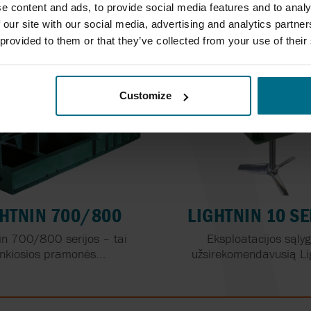
Slėgis iki 8,6 bar
Našumas iki 1060 l
e content and ads, to provide social media features and to analy
Slėgis iki 8,6 bar
 our site with our social media, advertising and analytics partn
 provided to them or that they’ve collected from your use of their
Customize
GHTNIN 700/800
LIGHTNIN 10 SE
in 700/800 serijos – tai
Eksploatacijos sąly
nkiosios pramonės...
užsirekomendavusią Lig