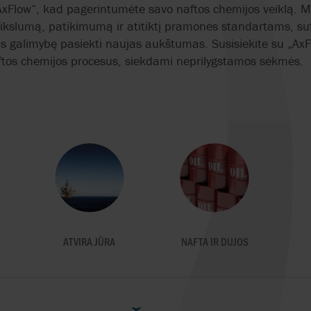
xFlow“, kad pagerintumėte savo naftos chemijos veiklą. 
ikslumą, patikimumą ir atitiktį pramonės standartams, sut
 galimybę pasiekti naujas aukštumas. Susisiekite su „AxFl
ftos chemijos procesus, siekdami neprilygstamos sėkmės.
ATVIRA JŪRA
NAFTA IR DUJOS