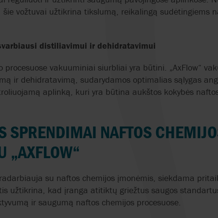
 šie vožtuvai užtikrina tikslumą, reikalingą sudėtingiems 
NOV MONO
TEIKOKU
NOVAL
TOPTECH
svarbiausi distiliavimui ir dehidratavimui
OBL
VALVOLE HOFM
mo procesuose vakuuminiai siurbliai yra būtini. „AxFlow“ va
avimą ir dehidratavimą, sudarydamos optimalias sąlygas ang
OMAL
VYC INDUSTRIAL
ntroliuojamą aplinką, kuri yra būtina aukštos kokybės naft
OMNI VALVE
VIKING PUMP
ŪS SPRENDIMAI NAFTOS CHEMIJ
ORBINOX
WAUKESHA CHE
U „AXFLOW“
BURRELL
OVATIO
YAMADA
radarbiauja su naftos chemijos įmonėmis, siekdama pritaik
s užtikrina, kad įranga atitiktų griežtus saugos standartu
ektyvumą ir saugumą naftos chemijos procesuose.