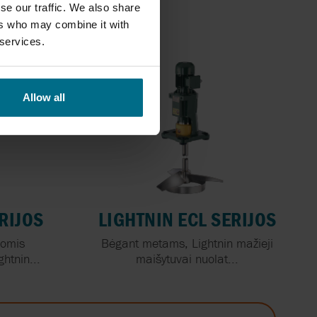
/min
se our traffic. We also share
ers who may combine it with
 services.
Allow all
RIJOS
LIGHTNIN ECL SERIJOS
gomis
Bėgant metams, Lightnin mažieji
htnin...
maišytuvai nuolat...