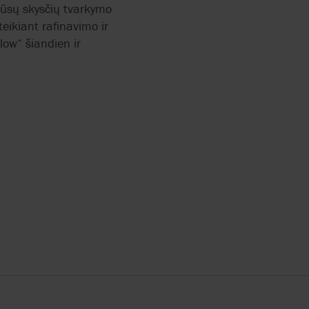
Mūsų skysčių tvarkymo
eikiant rafinavimo ir
ow“ šiandien ir