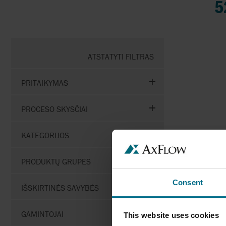
5
ATSTATYTI FILTRAS
PRITAIKYMAS
PROCESO SKYSČIAI
KATEGORIJOS
SAND
PRODUKTŲ GRUPĖS
DUTY
Consent
IŠSKIRTINĖS SAVYBĖS
Sandpip
Pu
GAMINTOJAI
This website uses cookies
Na