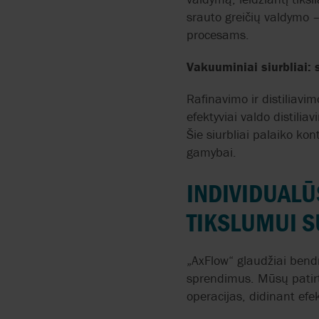
srauto greičių valdymo –
CMO VALVES
procesams.
COMEVAL VALVE
Vakuuminiai siurbliai: 
SYSTEMS
Rafinavimo ir distiliavi
EDWARDS
efektyviai valdo distili
Šie siurbliai palaiko ko
EFAR
gamybai.
EFFEBI
INDIVIDUAL
TIKSLUMUI S
FITOK
FLOWSERVE
„AxFlow“ glaudžiai bend
sprendimus. Mūsų patirti
operacijas, didinant ef