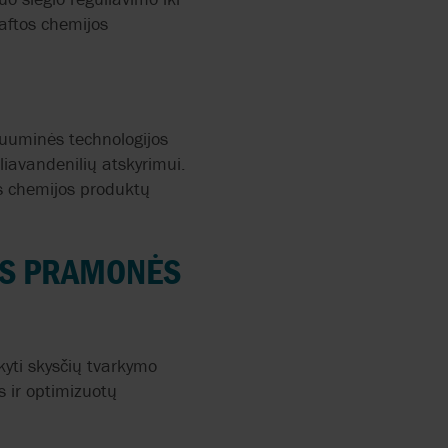
naftos chemijos
ANN
kuuminės technologijos
liavandenilių atskyrimui.
os chemijos produktų
OS PRAMONĖS
RRY-
yti skysčių tvarkymo
s ir optimizuotų