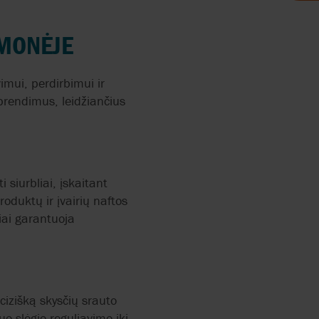
S
AMONĖJE
DAILA
imui, perdirbimui ir
MIKA
sprendimus, leidžiančius
ENIŠKOJE
 siurbliai, įskaitant
produktų ir įvairių naftos
iai garantuoja
ERS
cizišką skysčių srauto
uo slėgio reguliavimo iki