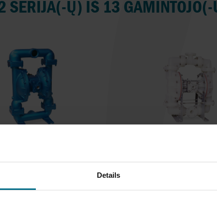
2 SERIJA(-Ų) IŠ 13 GAMINTOJO(-
PIPER STANDARD
SANDPIPER STA
-METALLIC PUMPS
DUTY - NON MET
PUMPS
Details
er Standard Duty-Metallic
mps yra metalinių...
Sandpiper Standard Du
Metallic Pumps yra
šumas iki 1078 l/min