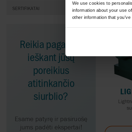
We use cookies to personalis
SERTIFIKATAI
information about your use of
other information that you’ve
Reikia pagalbos
ieškant jūsų
poreikius
atitinkančio
LI
siurblio?
Lightn
su
Esame patyrę ir pasiruošę
jums padėti ekspertai!