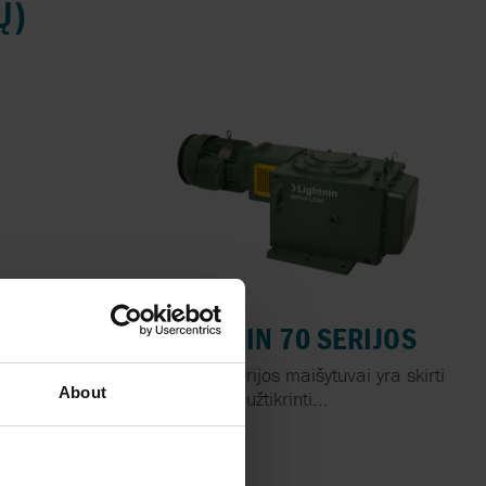
Ų)
NDARD
LIGHTNIN 70 SERIJOS
ALLIC
Lightnin 70 serijos maišytuvai yra skirti
About
užtikrinti...
ty – Non
...