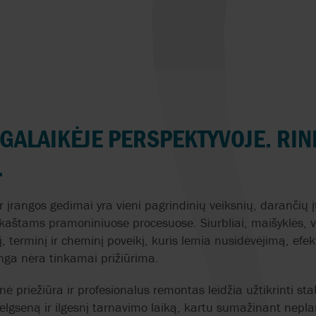
NOV MONO
TEIKOKU
NOVAL
TOPTECH
OBL
VALVOLE HOFM
LGALAIKĖJE PERSPEKTYVOJE. RIN
OMAL
VYC INDUSTRIAL
.
OMNI VALVE
VIKING PUMP
ORBINOX
WAUKESHA CHE
r įrangos gedimai yra vieni pagrindinių veiksnių, darančių
BURRELL
 kaštams pramoniniuose procesuose. Siurbliai, maišyklės, vo
OVATIO
, terminį ir cheminį poveikį, kuris lemia nusidėvėjimą, ef
YAMADA
anga nėra tinkamai prižiūrima.
ė priežiūra ir profesionalus remontas leidžia užtikrinti st
lgseną ir ilgesnį tarnavimo laiką, kartu sumažinant nepla