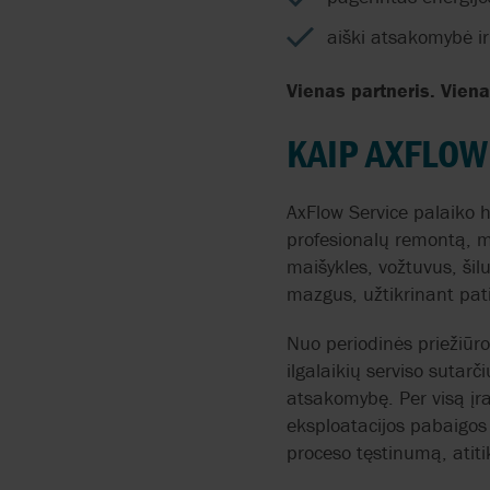
aiški atsakomybė i
Vienas partneris. Vien
KAIP AXFLOW 
AxFlow Service palaiko h
profesionalų remontą, 
maišykles, vožtuvus, šil
mazgus, užtikrinant pa
Nuo periodinės priežiūro
ilgalaikių serviso sutar
atsakomybę. Per visą įr
eksploatacijos pabaigos 
proceso tęstinumą, atit