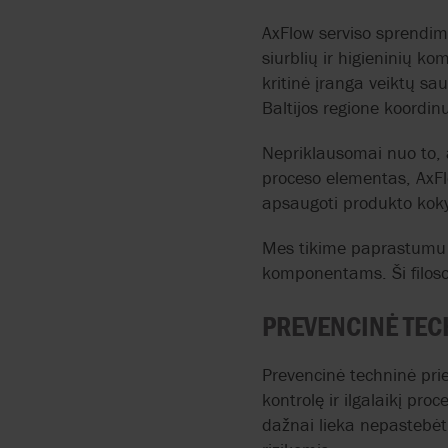
AxFlow serviso sprendim
siurblių ir higieninių k
kritinė įranga veiktų sa
Baltijos regione koordin
Nepriklausomai nuo to, 
proceso elementas, AxFlo
apsaugoti produkto kokyb
Mes tikime paprastumu i
komponentams. Ši filoso
PREVENCINĖ TE
Prevencinė techninė pri
kontrolę ir ilgalaikį p
dažnai lieka nepastebėti