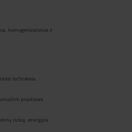
ius, homogenizatorius ir
uotais technikais.
 sumažinti prastovas.
dimų riziką, energijos