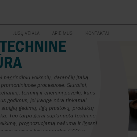
JŪSŲ VEIKLA
APIE MUS
KONTAKTAI
 TECHNINĖ
 SISTEMOS
NAUJIENOS
AXFLOW SVETAINĖS POLIT
SIURBLIAI
GROŽIS IR ASMENS
VAKUUMINIAI
TYRIMAI IR P
ŪRA
HIGIENA
SIURBLIAI,
ISTEMOS
MISIJA, VIZIJA IR PAGRINDINĖS
KOMPRESORIA
VERTYBĖS
SRAUTO DEBITO
NAFTOS PRO
 PRIEŽIŪROS
ORAPŪTĖS
MATUOKLIAI
STATYBA
FLUIDITY.NONSTOP
i pagrindinių veiksnių, darančių įtaką
ŽUVININKYST
EMIJOS SISTEMOS
TVARUMAS
VELENŲ
 pramoniniuose procesuose. Siurbliai,
SMULKINTUVAI
POPIERIAUS GAMYKLOS
SANDARINIM
chaninį, terminį ir cheminį poveikį, kuris
ENERGIJOS 
OS SISTEMOS
AXFLOW GRUPĖ
us gedimus, jei įranga nėra tinkamai
VALDYMO SISTEMOS
PUSLAIDININKIŲ
ČIO PLIENO
KARIERA
VAMDYNŲ ĮR
staigių gedimų, ilgų prastovų, produktų
PRAMONĖ
VANDENS PA
CIJŲ SISTEMOS
iziką. Tuo tarpu gerai suplanuota techninė
ŠILUMOKAIČI
VALYMO SISTEMOS
ų veikimą, prognozuojamą našumą ir ilgesnį
RŪDOS IR MINERALAI
DAŽAI IR PAV
rąsias nuosavybės sąnaudas (TCO) ir
DANGOS
ĖS SISTEMOS