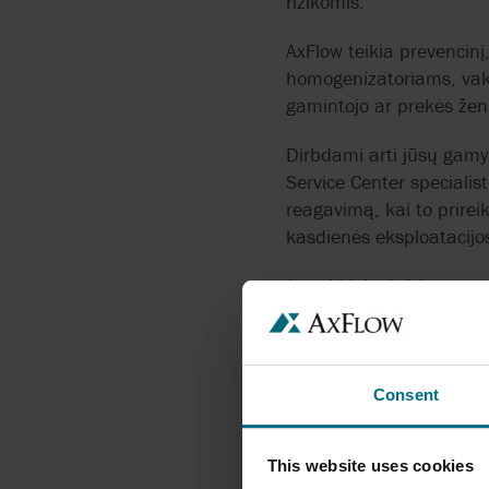
rizikomis.
AxFlow teikia prevencinį
homogenizatoriams, vaku
gamintojo ar prekės žen
Dirbdami arti jūsų gamyb
Service Center specialist
reagavimą, kai to prirei
kasdienės eksploataci
Jautri higieninė įranga 
atitiktį sanitariniams, 
KAPITALINIS RE
Consent
Kiekvienas serviso darb
arba atliekame būklės įv
This website uses cookies
ataskaita su aprašyta b