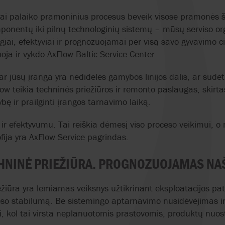
ai palaiko pramoninius procesus beveik visose pramonės 
omponentų iki pilnų technologinių sistemų – mūsų serviso or
ugiai, efektyviai ir prognozuojamai per visą savo gyvavimo c
uoja ir vykdo AxFlow Baltic Service Center.
ar jūsų įranga yra nedidelės gamybos linijos dalis, ar sud
w teikia techninės priežiūros ir remonto paslaugas, skirt
ę ir prailginti įrangos tarnavimo laiką.
r efektyvumu. Tai reiškia dėmesį viso proceso veikimui, o 
fija yra AxFlow Service pagrindas.
CHNINĖ PRIEŽIŪRA. PROGNOZUOJAMAS N
ežiūra yra lemiamas veiksnys užtikrinant eksploatacijos p
roceso stabilumą. Be sistemingo aptarnavimo nusidėvėjimas 
, kol tai virsta neplanuotomis prastovomis, produktų nuost