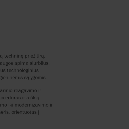
ą techninę priežiūrą,
augos apima siurblius,
nus technologinius
gieninėmis sąlygomis.
varinio reagavimo ir
ocedūras ir aiškią
ymo iki modernizavimo ir
ris, orientuotas į