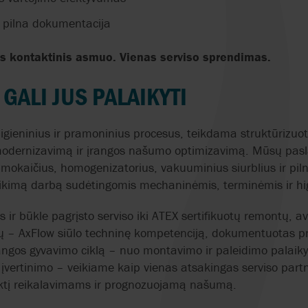
r pilna dokumentacija
as kontaktinis asmuo. Vienas serviso sprendimas.
GALI JUS PALAIKYTI
igieninius ir pramoninius procesus, teikdama struktūrizuot
modernizavimą ir įrangos našumo optimizavimą. Mūsų pasl
umokaičius, homogenizatorius, vakuuminius siurblius ir pil
tikimą darbą sudėtingomis mechaninėmis, terminėmis ir hi
s ir būkle pagrįsto serviso iki ATEX sertifikuotų remontų, a
čių – AxFlow siūlo techninę kompetenciją, dokumentuotas pr
angos gyvavimo ciklą – nuo montavimo ir paleidimo palaik
įvertinimo – veikiame kaip vienas atsakingas serviso partne
iktį reikalavimams ir prognozuojamą našumą.