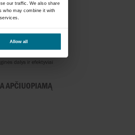
se our traffic. We also share
inis remontas,
ers who may combine it with
ndariklių remontas,
 services.
idintas patikimumas ir
Allow all
ir trumpalaikės nuomos
arba vienoje iš AxFlow
ginės dalys ir efektyviai
NA APČIUOPIAMĄ