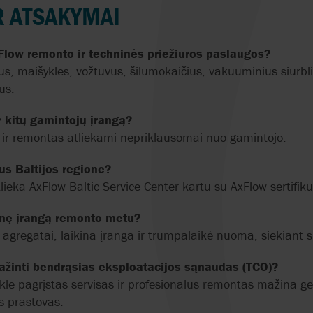
R ATSAKYMAI
Flow remonto ir techninės priežiūros paslaugos?
s, maišykles, vožtuvus, šilumokaičius, vakuuminius siurbl
gus.
r kitų gamintojų įrangą?
a ir remontas atliekami nepriklausomai nuo gamintojo.
us Baltijos regione?
lieka AxFlow Baltic Service Center kartu su AxFlow sertifik
tinę įrangą remonto metu?
i agregatai, laikina įranga ir trumpalaikė nuoma, siekiant
žinti bendrąsias eksploatacijos sąnaudas (TCO)?
kle pagrįstas servisas ir profesionalus remontas mažina ge
s prastovas.