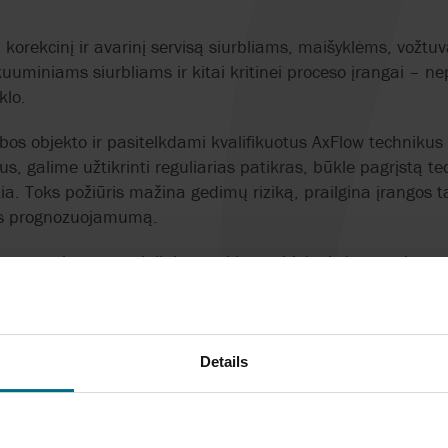
, korekcinį ir avarinį servisą siurbliams, maišyklėms, vožt
uminiams siurbliams ir kitai kritinei proceso įrangai – n
klo.
os objekto ir pasitelkdami kvalifikuotus AxFlow technikus 
us, galime užtikrinti reguliarias patikras, būkle pagrįstą tec
kia. Toks požiūris mažina gedimų riziką, prailgina įrangos t
jos prognozuojamumą.
aptarnaujama specialiai tam skirtose higieninėse serviso zo
kokybės ir teisės aktų reikalavimams.
MONTAS, REMONTAS IR PAGALBA OBJEKTE
Details
as prasideda nuo patikros ir diagnostikos. Mes organizu
ertinimą objekte, po kurio pateikiamas aiškus techninis įve
ūkle, nustatytais gedimais ir rekomenduojamais veiksmais