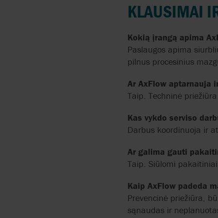
KLAUSIMAI I
Kokią įrangą apima Ax
Paslaugos apima siurbliu
pilnus procesinius maz
Ar AxFlow aptarnauja i
Taip. Techninė priežiūr
Kas vykdo serviso darb
Darbus koordinuoja ir at
Ar galima gauti pakai
Taip. Siūlomi pakaitinia
Kaip AxFlow padeda ma
Prevencinė priežiūra, bū
sąnaudas ir neplanuota