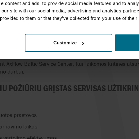
e content and ads, to provide social media features and to analy
iekamas sutartas darbų apimtis apimantis servisas: kapital
 our site with our social media, advertising and analytics partn
mas naudojant originalias atsargines dalis, mechaninių sa
 provided to them or that they’ve collected from your use of their
bandymai ir patikra. Rezultatas – atstatytas našumas, pad
tacija.
Customize
ovas, AxFlow siūlo pakaitinius agregatus, laikiną įrangą 
i gali būti atliekami jūsų objekte, jūrinėse instaliacijose 
ant AxFlow Baltic Service Center, kur laikomos kritinės atsar
imo darbai.
IU POŽIŪRIU GRĮSTAS SERVISAS UŽTIKRI
uotos prastovos
tarnavimo laikas
os vartojimo efektyvumas