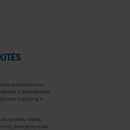
ANN
KITĖS
RRY-
 įtaką produktyvumui,
žtuvai ir šilumokaičiai
ektyvumo mažėjimą ir
abilų procesų darbą,
nuotų sustojimų riziką.