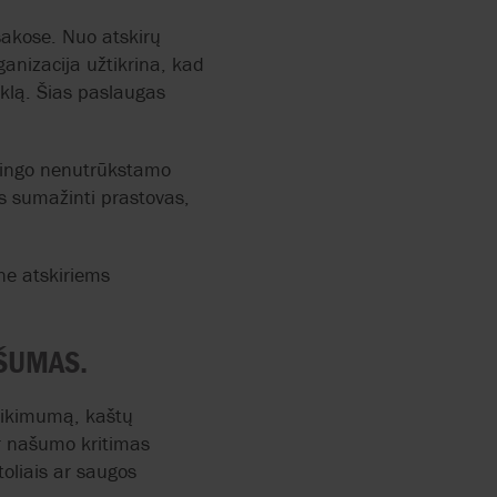
šakose. Nuo atskirų
ganizacija užtikrina, kad
iklą. Šias paslaugas
ėtingo nenutrūkstamo
as sumažinti prastovas,
ne atskiriems
AŠUMAS.
atikimumą, kaštų
ir našumo kritimas
oliais ar saugos