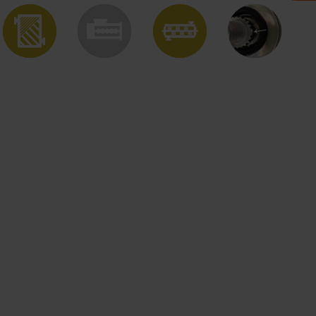
S
DAILA
MIKA
ENIŠKOJE
ERS