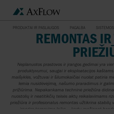
PRODUKTAI IR PASLAUGOS
PAGALBA
SISTEMOS
REMONTAS IR
ĮRANKIAI INŽINERINIAMS
CHEMINĖS
PRODUKTAI
RINKOS SEGMENTAS
ATSARGINĖS DALYS
ŽEMĖS ŪKIS
SKAIČIAVIMAMS
PRIEŽI
MAISTO S
GAMINTOJAI
PARSISIŲSTI
ARMATŪRA
KERAMIKA
ASMENINĖS
SISTEMOS
Neplanuotos prastovos ir įrangos gedimai yra vien
SERVISAS
FILTRAI
DOKAI
NAFTOS CH
produktyvumui, saugai ir eksploatacijos kaštams
maišyklės, vožtuvai ir šilumokaičiai nuolat patiria me
EUROPOS CENTRINIS
HOMOGENIZATORIAI
MAŠINŲ GAMYBA
FARMACIJ
lemia nusidėvėjimą, našumo praradimus ir galim
SANDĖLIS
NERŪDIJAN
prižiūrima. Nepakankama techninė priežiūra didina 
MAIŠYKLĖS
GAISRŲ GESINIMAS
KONSTRUK
nuostolių ir neatitikčių teisės aktų reikalavimams r
VANDENS 
priežiūra ir profesionalus remontas užtikrina stabil
OPEN PLANT
APSAUGA NUO
įrangos tarnavimo laiką – kartu mažinant bend
CLEANING
UŽTVINDYMO
VAKUUMIN