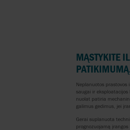
CMO VALVES
COMEVAL VALVE
SYSTEMS
EDWARDS
MĄSTYKITE I
EFAR
PATIKIMUMĄ
EFFEBI
Neplanuotos prastovos i
FITOK
saugai ir eksploatacijos
nuolat patiria mechaninį
FLOWSERVE
galimus gedimus, jei įr
Gerai suplanuota technin
prognozuojamą įrangos e