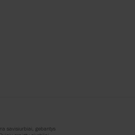
ANN
RRY-
yra
savisiurbiai
,
gebantys