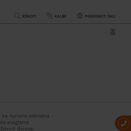
IEŠKOTI
KALBA
PASIRINKITI ŠALĮ
IKA
LĖTRA
I IR
DUKTAI
Ė
O ĮRANGA
GAMYBA
ANGA
RUOŠIMAS
a
kai
kurioms
reikmėms
–
AI
IRŠIAUS
tis
sraigtams
žtikrinti
išoriniai