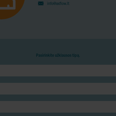
info@axflow.lt
Pasirinkite užklausos tipą.