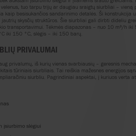
tiek
aukštam
įsiurbimo
slėgiui
ir
įvairiems
srauto
greičiams
.
velenus
,
tuo
tarpu
trijų
ar
daugiau
sraigtų
siurbliai
–
vieną
ia
kaip
besisukančios
sandarinimo
detalės
.
Ši
konstrukcija
u
a
jautrių
skysčių
struktūros
.
Šie
siurbliai
gali
dirbti
dideliu
gre
kio
transportavimui
.
Tėkmės
diapazonas
–
nuo
10 m³/h
iki
°C
iki
150 °C,
slėgis
–
iki
150
barų
.
BLIŲ
PRIVALUMAI
aug
privalumų
,
iš
kurių
vienas
svarbiausių
–
geresnis
mecha
kitais
tūriniais
siurbliais
. Tai
reiškia
mažesnes
energijos
sąn
mpliaračiniu
siurbliu
.
Pagrindiniai
aspektai
, į
kuriuos
verta
at
inas
 įsiurbimo slėgiui