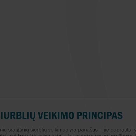
NOV MONO
TEIKOKU
NOVAL
TOPTECH
OBL
VALVOLE HOFM
OMAL
VYC INDUSTRIAL
OMNI VALVE
VIKING PUMP
ORBINOX
WAUKESHA CHE
BURRELL
OVATIO
YAMADA
IURBLIŲ
VEIKIMO
PRINCIPAS
nių
sraigtinių
siurblių
veikimas
yra
panašus
–
jie
paprastai