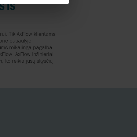
S
IŠ
rui
. Tik AxFlow
klientams
prie
pasaulyje
ums
reikalinga
pagalba
AxFlow. AxFlow
inžinieriai
m
, ko
reikia
jūsų
skysčių