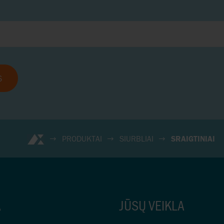
S
PRODUKTAI
SIURBLIAI
SRAIGTINIAI
A
JŪSŲ VEIKLA