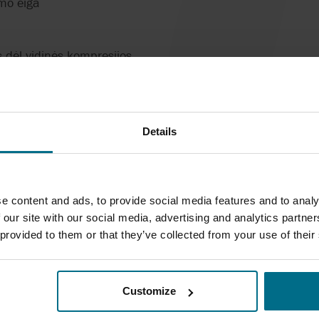
mo eiga
 dėl vidinės kompresijos
avimo srautas, mažas rotorių nusidėvėjimas
iurbimo spartos
Details
žnio keitikliais
sistemoms
nės sąnaudos
e content and ads, to provide social media features and to analy
 jautriems skysčiams
 our site with our social media, advertising and analytics partn
 provided to them or that they’ve collected from your use of their
jinius skysčius
Customize