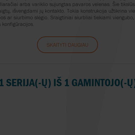
FARMACIJA
iaračiai
arba
variklio
sujungtas
pavaros
velenas
.
Šie
tikslūs
IR
GRUNDFOS
LOGISTIKA
PLENTY
MOKYMAI
TRANSPORTA
aigtų
,
išvengdami
jų
kontakto
.
Tokia
konstrukcija
užtikrina
vi
CHEMIJA
pos
ar
siurbimo
slėgio
.
Sraigtiniai
siurbliai
tiekiami
viengubo
s
konfigūracijos
.
Ė
JJ BCN INTERNACIONAL
STEBĖJIMAS
QUADAX
SUTARTYS
PAVIRŠIŲ AP
TEKSTILĖS PRAMONĖ
KLAUS UNION
KOKYBĖS UŽTIKRINIMAS
REALAX
ŽIEDINĖ EKONO
SKAITYTI DAUGIAU
IR
LIGHTNIN
AXFLOW SISTEMŲ
ROTORK
TVARUMAS HIGI
PROJEKTAVIMAS
GAMYBOJE
LIQUID CONTROLS
SAMPI
1 SERIJA(-Ų) IŠ 1 GAMINTOJO(-Ų
MACOGA
SANDPIPER
MARCH PUMPEN
SCHUF
MICROPUMP
SYSTEM CLEAN
MOTHERWELL
SOMAS