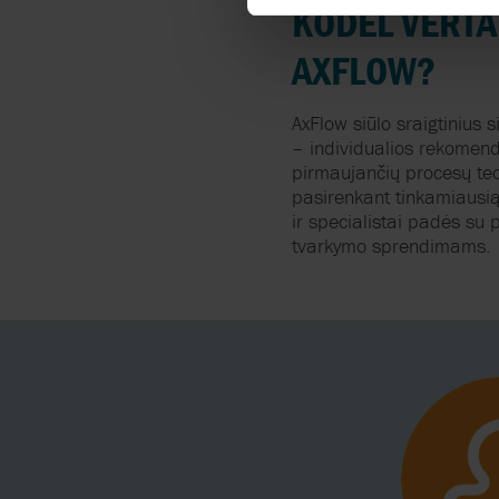
KODĖL
VERTA
AXFLOW?
AxFlow
siūlo
sraigtinius
s
–
individualios
rekomend
pirmaujančių
procesų
te
pasirenkant
tinkamiausi
ir
specialistai
padės
su
p
tvarkymo
sprendimams
.