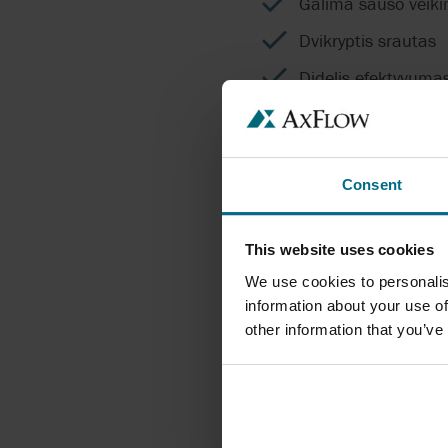
Galima sauso veiki
Dvikryptis srautas
Didelis efektyvumas
Pastovus žemo puls
Didelės ir mažos s
Consent
Tinka naudoti su da
Tinka CIP plovimo 
This website uses cookies
Mažos eksploataci
We use cookies to personalis
Tinka klampiems ir
information about your use of
other information that you’ve
Itin tylus veikimas
Galimybė siurbti du
Neteršia terpės