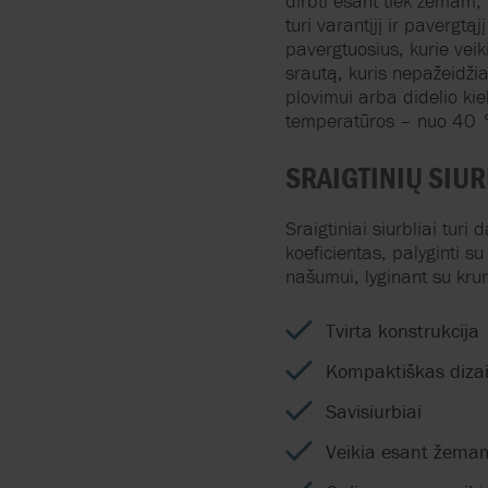
dirbti
esant
tiek
žemam
,
turi
varantįjį
ir
pavergtąjį
pavergtuosius
,
kurie
veik
srautą
,
kuris
nepažeidži
plovimui
arba
didelio
kie
temperatūros
–
nuo
40 
SRAIGTINIŲ
SIUR
Sraigtiniai
siurbliai
turi
d
koeficientas
,
palyginti
su
našumui
,
lyginant
su
kru
Tvirta konstrukcija
Kompaktiškas diza
Savisiurbiai
Veikia esant žemam