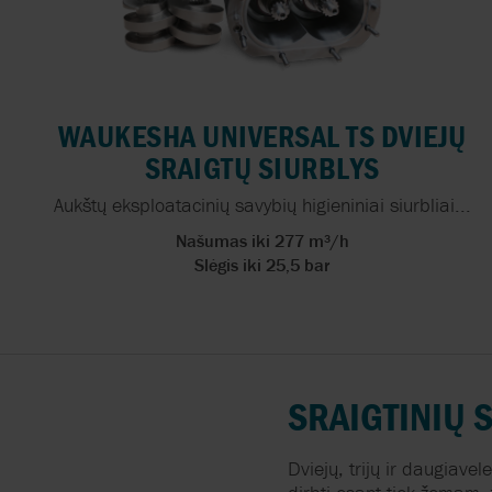
SEGMENTAI
CMO VALVES
PRITAIKYMAS
COMEVAL VALVE
SYSTEMS
WAUKESHA UNIVERSAL TS DVIEJŲ
PROCESO
SKYSČIAI
SRAIGTŲ SIURBLYS
EDWARDS
Aukštų eksploatacinių savybių higieniniai siurbliai...
IŠSKIRTINĖS
EFAR
Našumas iki 277 m³/h
SAVYBĖS
Slėgis iki 25,5 bar
EFFEBI
GAMINTOJAI
FITOK
Informacija
FLOWSERVE
SRAIGTINIŲ
S
Dviejų
,
trijų
ir
daugiavele