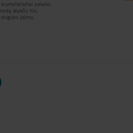
krumpliaračiai
palaiko
S
enodą
skysčio
tūrį
,
,
dvigubo
įėjimo
,
DAILA
MIKA
ENIŠKOJE
)
ERS