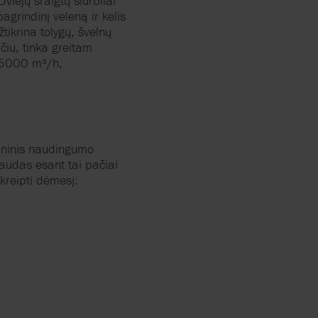
Dviejų
sraigtų
siurbliai
pagrindinį
veleną
ir
kelis
žtikrina
tolygų
,
švelnų
ičiu
,
tinka
greitam
5000 m³/h,
ninis
naudingumo
audas
esant
tai
pačiai
kreipti
dėmesį
: