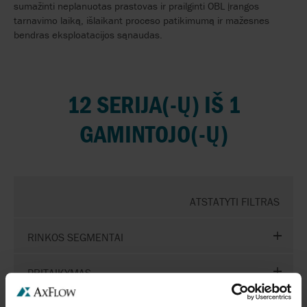
sumažinti neplanuotas prastovas ir prailginti OBL įrangos
tarnavimo laiką, išlaikant proceso patikimumą ir mažesnes
bendras eksploatacijos sąnaudas.
12 SERIJA(-Ų) IŠ 1
GAMINTOJO(-Ų)
ATSTATYTI FILTRAS
RINKOS SEGMENTAI
PRITAIKYMAS