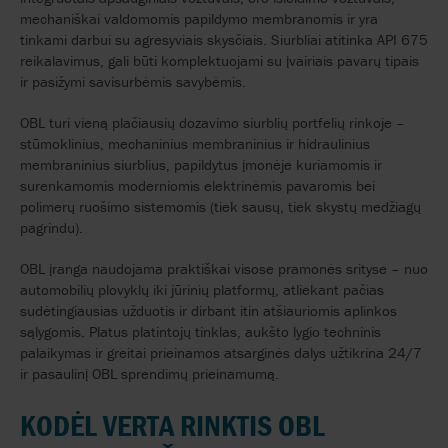
mechaniškai valdomomis papildymo membranomis ir yra
tinkami darbui su agresyviais skysčiais. Siurbliai atitinka API 675
reikalavimus, gali būti komplektuojami su įvairiais pavarų tipais
ir pasižymi savisurbėmis savybėmis.
OBL turi vieną plačiausių dozavimo siurblių portfelių rinkoje –
stūmoklinius, mechaninius membraninius ir hidraulinius
membraninius siurblius, papildytus įmonėje kuriamomis ir
surenkamomis moderniomis elektrinėmis pavaromis bei
polimerų ruošimo sistemomis (tiek sausų, tiek skystų medžiagų
pagrindu).
OBL įranga naudojama praktiškai visose pramonės srityse – nuo
automobilių plovyklų iki jūrinių platformų, atliekant pačias
sudėtingiausias užduotis ir dirbant itin atšiauriomis aplinkos
sąlygomis. Platus platintojų tinklas, aukšto lygio techninis
palaikymas ir greitai prieinamos atsarginės dalys užtikrina 24/7
ir pasaulinį OBL sprendimų prieinamumą.
KODĖL VERTA RINKTIS OBL