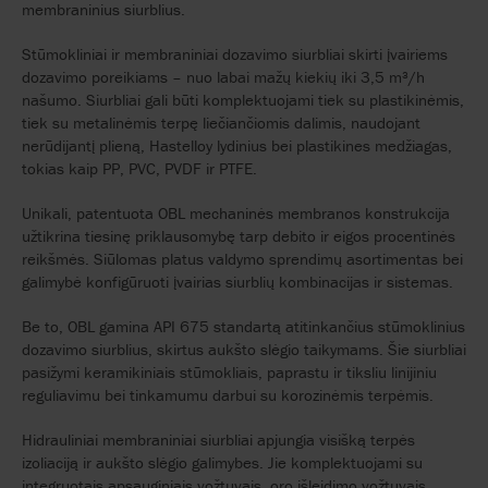
membraninius siurblius.
Stūmokliniai ir membraniniai dozavimo siurbliai skirti įvairiems
dozavimo poreikiams – nuo labai mažų kiekių iki 3,5 m³/h
našumo. Siurbliai gali būti komplektuojami tiek su plastikinėmis,
tiek su metalinėmis terpę liečiančiomis dalimis, naudojant
nerūdijantį plieną, Hastelloy lydinius bei plastikines medžiagas,
tokias kaip PP, PVC, PVDF ir PTFE.
Unikali, patentuota OBL mechaninės membranos konstrukcija
užtikrina tiesinę priklausomybę tarp debito ir eigos procentinės
reikšmės. Siūlomas platus valdymo sprendimų asortimentas bei
galimybė konfigūruoti įvairias siurblių kombinacijas ir sistemas.
Be to, OBL gamina API 675 standartą atitinkančius stūmoklinius
dozavimo siurblius, skirtus aukšto slėgio taikymams. Šie siurbliai
pasižymi keramikiniais stūmokliais, paprastu ir tiksliu linijiniu
reguliavimu bei tinkamumu darbui su korozinėmis terpėmis.
Hidrauliniai membraniniai siurbliai apjungia visišką terpės
izoliaciją ir aukšto slėgio galimybes. Jie komplektuojami su
integruotais apsauginiais vožtuvais, oro išleidimo vožtuvais,