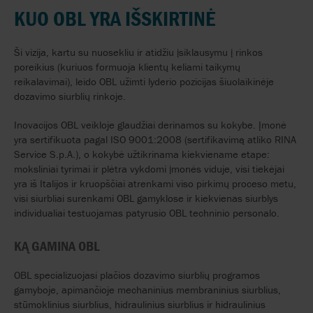
KUO OBL YRA IŠSKIRTINĖ
Ši vizija, kartu su nuosekliu ir atidžiu įsiklausymu į rinkos
poreikius (kuriuos formuoja klientų keliami taikymų
reikalavimai), leido OBL užimti lyderio pozicijas šiuolaikinėje
dozavimo siurblių rinkoje.
Inovacijos OBL veikloje glaudžiai derinamos su kokybe. Įmonė
yra sertifikuota pagal ISO 9001:2008 (sertifikavimą atliko RINA
Service S.p.A.), o kokybė užtikrinama kiekviename etape:
moksliniai tyrimai ir plėtra vykdomi įmonės viduje, visi tiekėjai
yra iš Italijos ir kruopščiai atrenkami viso pirkimų proceso metu,
visi siurbliai surenkami OBL gamyklose ir kiekvienas siurblys
individualiai testuojamas patyrusio OBL techninio personalo.
KĄ GAMINA OBL
OBL specializuojasi plačios dozavimo siurblių programos
gamyboje, apimančioje mechaninius membraninius siurblius,
stūmoklinius siurblius, hidraulinius siurblius ir hidraulinius