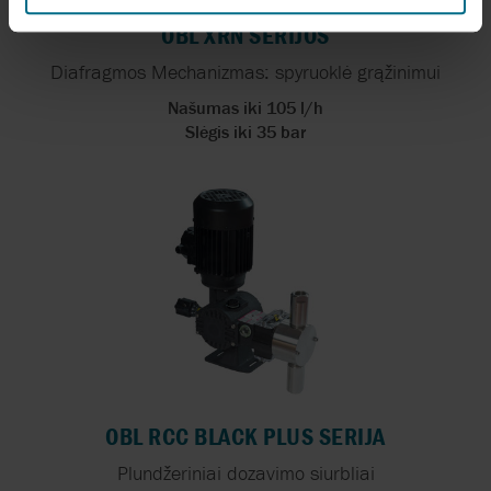
OBL XRN SERIJOS
Diafragmos Mechanizmas: spyruoklė grąžinimui
Našumas iki 105 l/h
Slėgis iki 35 bar
OBL RCC BLACK PLUS SERIJA
Plundžeriniai dozavimo siurbliai