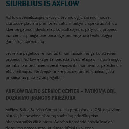
SIURBLIUS IŠ AXFLOW
AxFlow specializuojasi skysčių technologijų sprendimuose,
skirtuose plačiam pramonės šakų ir taikymų spektrui. AxFlow
klientai gauna individualias konsultacijas iš patyrusių procesų
inžinierių ir prieigą prie pasaulyje pirmaujančių technologijų
gamintojų sprendimų.
Jei reikia pagalbos renkantis tinkamiausią įrangą konkrečiam
procesui, AxFlow ekspertai padeda visais etapais – nuo įrangos
parinkimo ir techninės specifikacijos iki montavimo, paleidimo ir
eksploatacijos. Nedvejokite kreiptis dėl profesionalios, jūsų
procesams pritaikytos pagalbos.
AXFLOW BALTIC SERVICE CENTER – PATIKIMA OBL
DOZAVIMO ĮRANGOS PRIEŽIŪRA
AxFlow Baltic Service Center teikia profesionalią OBL dozavimo
siurblių ir dozavimo sistemų techninę priežiūrą viso
eksploatacijos ciklo metu. Serviso komanda specializuojasi
dozavimo procesuose, kuriuose būtini tikslumas,