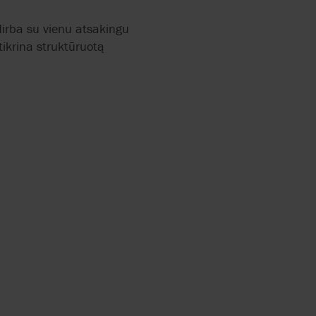
dirba su vienu atsakingu
tikrina struktūruotą