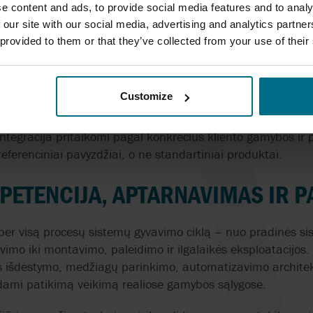
e content and ads, to provide social media features and to analy
 our site with our social media, advertising and analytics partn
 SPRENDIMŲ PAVYZDŽIAI
 provided to them or that they’ve collected from your use of their
AxFlow Systems sprendimų pavyzdžiai iš skirtingų pramonės
d koncepcijų, sistemų išdėstymo ir inžinerinius sprendimus.
Customize
endimai yra projektuojami individualiai. Skid konstrukcija
integracija pritaikomi pagal konkrečius kliento gamybos ir 
referenciniai pavyzdžiai, o ne standartiniai produktai.
ETENCIJA, APTARNAVIMAS IR 
 per visą procesų sistemų gyvavimo ciklą – nuo pradinės s
avimo iki montavimo, paleidimo ir ilgalaikės eksploatacijos.
s išdėstymo, medžiagų parinkimo, automatizavimo architek
ndami patikimą veikimą realiose gamybos sąlygose.