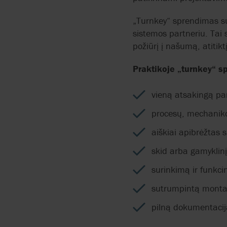
„Turnkey“ sprendimas su
sistemos partneriu. Tai 
požiūrį į našumą, atiti
Praktikoje „turnkey“ 
vieną atsakingą par
procesų, mechanikos
aiškiai apibrėžtas
skid arba gamyklin
surinkimą ir funkc
sutrumpintą montav
pilną dokumentacij