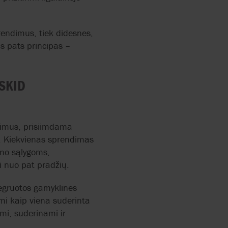
rendimus, tiek didesnes,
s pats principas –
ANN
 SKID
ndimus, prisiimdama
. Kiekvienas sprendimas
RRY-
imo sąlygoms,
ti nuo pat pradžių.
tegruotos gamyklinės
mi kaip viena suderinta
ami, suderinami ir