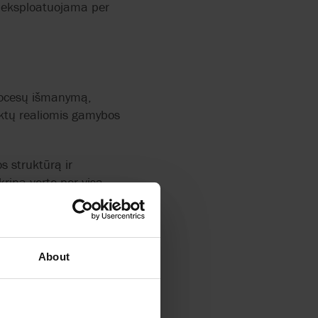
ai eksploatuojama per
procesų išmanymą,
iktų realiomis gamybos
s struktūrą ir
krina vertę per visą
ybės centrą, aiškią
nti patikimumą ir
About
mo ir vėliau.
ip individualiai