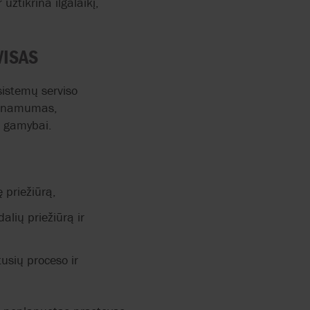
užtikrina ilgalaikį,
VISAS
sistemų serviso
ieinamumas,
i gamybai.
ę priežiūrą,
alių priežiūrą ir
usių proceso ir