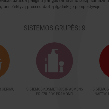
ervisas padeda pailginti įrangos tarnavimo laiką, sumažin
ilų bei efektyvų procesų darbą ilgalaikėje perspektyvoje.
SISTEMOS GRUPĖS: 9
R GĖRIMŲ
SISTEMOS KOSMETIKOS IR ASMENS
SISTEMOS
PRIEŽIŪROS PRAMONEI
NAFTOS 