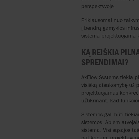
perspektyvoje.
CMO VALVES
Priklausomai nuo taikym
COMEVAL VALVE
į bendrą gamyklos infra
SYSTEMS
sistema projektuojama k
EDWARDS
KĄ REIŠKIA PILN
SPRENDIMAI?
EFAR
AxFlow Systems tiekia p
EFFEBI
visišką atsakomybę už 
projektuojamas konkreči
FITOK
užtikrinant, kad funkci
FLOWSERVE
Sistemos gali būti tiek
sistemos. Abiem atvejai
sistema. Visi sąsajos ta
patikrinami projektavi