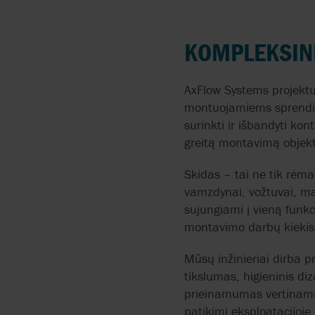
OCTONIQ
ABAQUE
KONSULTACIJOS
ŠILDYMAS, VANDUO 
SANITARIJA
KOMPLEKSINĖ
AESSEAL
REMONTAS IR TECHNIN
PRIEŽIŪRA
AVIACIJA
AxFlow Systems projektu
ANDRITZ RITZ
montuojamiems sprendim
MONTAVIMAS
MAISTO PRODUKTAI 
surinkti ir išbandyti ko
GĖRIMAI
APV BY SPX FLOW
greitą montavimą objek
AVARINĖS SITUACIJOS
BROŠIŪRA
ATLAS COPCO
Skidas – tai ne tik rėma
ENERGIJOS VARTOJIMO
vamzdynai, vožtuvai, ma
KONSULTACIJOS
AUMA
sujungiami į vieną funk
montavimo darbų kiekis
BAC VALVES
Mūsų inžinieriai dirba p
BLUE-WHITE
tikslumas, higieninis di
prieinamumas vertinami k
BOYSER
patikimi eksploatacijoje,