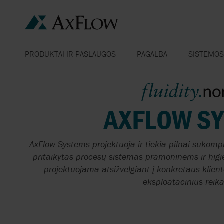
PRODUKTAI IR PASLAUGOS
PAGALBA
SISTEMOS
ĮRANKIAI INŽINERINIAMS
CHEMINĖS
PRODUKTAI
RINKOS SEGMENTAS
ATSARGINĖS DALYS
ŽEMĖS ŪKIS
SKAIČIAVIMAMS
MAISTO S
GAMINTOJAI
PARSISIŲSTI
ARMATŪRA
KERAMIKA
AXFLOW S
ASMENINĖS
SISTEMOS
SERVISAS
FILTRAI
DOKAI
NAFTOS CH
AxFlow Systems projektuoja ir tiekia pilnai sukomp
EUROPOS CENTRINIS
HOMOGENIZATORIAI
MAŠINŲ GAMYBA
FARMACIJ
pritaikytas procesų sistemas pramoninėms ir hig
SANDĖLIS
projektuojama atsižvelgiant į konkretaus klien
NERŪDIJAN
MAIŠYKLĖS
GAISRŲ GESINIMAS
eksploatacinius reik
KONSTRUK
VANDENS 
OPEN PLANT
APSAUGA NUO
CLEANING
UŽTVINDYMO
VAKUUMIN