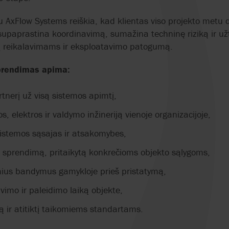
 AxFlow Systems reiškia, kad klientas viso projekto metu 
supaprastina koordinavimą, sumažina techninę riziką ir už
ktį reikalavimams ir eksploatavimo patogumą.
sprendimas apima:
tnerį už visą sistemos apimtį,
, elektros ir valdymo inžineriją vienoje organizacijoje,
 sistemos sąsajas ir atsakomybes,
į sprendimą, pritaikytą konkrečioms objekto sąlygoms,
inius bandymus gamykloje prieš pristatymą,
imo ir paleidimo laiką objekte,
ą ir atitiktį taikomiems standartams.