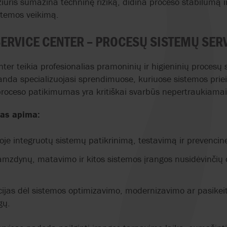
iūris sumažina techninę riziką, didina proceso stabilumą ir 
stemos veikimą.
SERVICE CENTER – PROCESŲ SISTEMŲ SER
nter teikia profesionalias pramoninių ir higieninių procesų 
anda specializuojasi sprendimuose, kuriuose sistemos pr
proceso patikimumas yra kritiškai svarbūs nepertraukiama
sas apima:
loje integruotų sistemų patikrinimą, testavimą ir prevencin
vamzdynų, matavimo ir kitos sistemos įrangos nusidėvinčių d
ijas dėl sistemos optimizavimo, modernizavimo ar pasikeit
ygų.