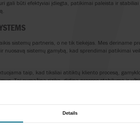
i gali būti efektyviai įdiegta, patikimai paleista ir stabili
ką.
SYSTEMS
laikis sistemų partneris, o ne tik tiekėjas. Mes deriname 
 ir nuosavą sistemų gamybą, kad sprendimai patikimai ve
tuojama taip, kad tiksliai atitiktų kliento procesą, gamyklo
imus. Tai sumažina riziką, didina proceso stabilumą ir užti
. Dirbant su AxFlow Systems, klientas gauna vieną atsakom
ą palaikymą nuo projektavimo iki eksploatacijos.
stemą, modernizuojate esamą procesą arba siekiate padidi
Details
je, AxFlow Systems gali padėti nuo koncepcijos iki paleidi
ad aptartumėte savo sistemos poreikius ir sužinotumėte, ka
as gali sustiprinti Jūsų procesą.