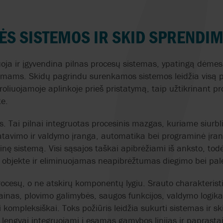
FARMACIJA
IR
GRUNDFOS
LOGISTIKA
PLENTY
MOKYMAI
TRANSPORTA
CHEMIJA
S SISTEMOS IR SKID SPRENDI
Ė
JJ BCN INTERNACIONAL
STEBĖJIMAS
QUADAX
SUTARTYS
PAVIRŠIŲ AP
TEKSTILĖS PRAMONĖ
oja ir įgyvendina pilnas procesų sistemas, ypatingą dėmes
KLAUS UNION
KOKYBĖS UŽTIKRINIMAS
REALAX
ŽIEDINĖ EKONO
ams. Skidų pagrindu surenkamos sistemos leidžia visą pr
IR
ntroliuojamoje aplinkoje prieš pristatymą, taip užtikrinant 
LIGHTNIN
AXFLOW SISTEMŲ
ROTORK
TVARUMAS HIGI
te.
PROJEKTAVIMAS
GAMYBOJE
LIQUID CONTROLS
SAMPI
s. Tai pilnai integruotas procesinis mazgas, kuriame siurbli
tavimo ir valdymo įranga, automatika bei programinė įran
MACOGA
SANDPIPER
cinę sistemą. Visi sąsajos taškai apibrėžiami iš anksto, t
 objekte ir eliminuojamas neapibrėžtumas diegimo bei pa
MARCH PUMPEN
SCHUF
rocesų, o ne atskirų komponentų lygiu. Srauto charakteris
MICROPUMP
SYSTEM CLEAN
zainas, plovimo galimybės, saugos funkcijos, valdymo logika 
ompleksiškai. Toks požiūris leidžia sukurti sistemas ir sk
MOTHERWELL
SOMAS
 lengvai integruojami į esamas gamybos linijas ir paprastai 