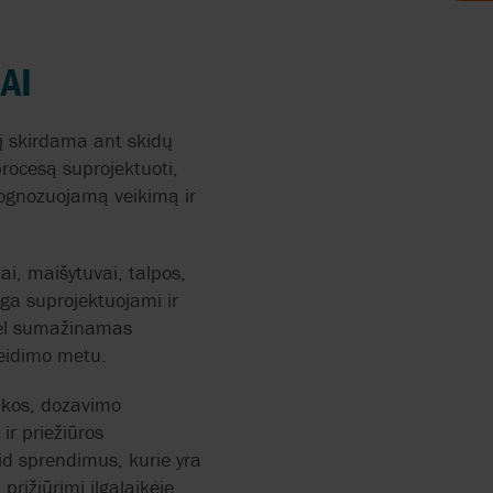
S
MAI
DAILA
į skirdama ant skidų
MIKA
ocesą suprojektuoti,
prognozuojamą veikimą ir
ENIŠKOJE
ai, maišytuvai, talpos,
ga suprojektuojami ir
odėl sumažinamas
leidimo metu.
tikos, dozavimo
ERS
ir priežiūros
id sprendimus, kurie yra
prižiūrimi ilgalaikėje