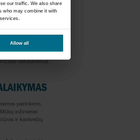
se our traffic. We also share
ers who may combine it with
 services.
 šakų ir taikymų. Jie
Allow all
, medžiagos, našumas,
proceso reikalavimus.
PALAIKYMAS
istemos parinkimo,
 Mūsų inžinieriai
tūros ir konkrečių