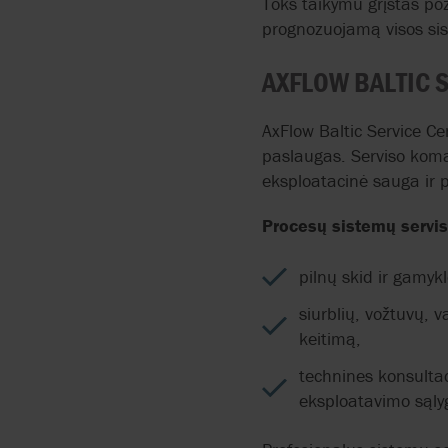
Toks taikymu grįstas pož
prognozuojamą visos si
AXFLOW BALTIC 
AxFlow Baltic Service Ce
paslaugas. Serviso kom
eksploatacinė sauga ir 
Procesų sistemų servi
pilnų skid ir gamyk
siurblių, vožtuvų, 
keitimą,
technines konsultac
eksploatavimo sąl