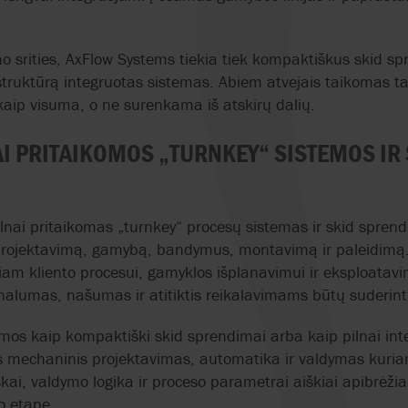
NOV MONO
TEIKOKU
o srities, AxFlow Systems tiekia tiek kompaktiškus skid sp
NOVAL
TOPTECH
struktūrą integruotas sistemas. Abiem atvejais taikomas ta
aip visuma, o ne surenkama iš atskirų dalių.
OBL
VALVOLE HOFM
AI PRITAIKOMOS „TURNKEY“ SISTEMOS IR
OMAL
VYC INDUSTRIAL
OMNI VALVE
VIKING PUMP
ilnai pritaikomas „turnkey“ procesų sistemas ir skid spre
projektavimą, gamybą, bandymus, montavimą ir paleidimą
ORBINOX
WAUKESHA CHE
am kliento procesui, gamyklos išplanavimui ir eksploatav
BURRELL
onalumas, našumas ir atitiktis reikalavimams būtų suderin
OVATIO
YAMADA
iamos kaip kompaktiški skid sprendimai arba kaip pilnai in
s mechaninis projektavimas, automatika ir valdymas kuria
škai, valdymo logika ir proceso parametrai aiškiai apibrėži
mo etape.