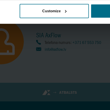
Customize
SIA AxFlow
Telefona numurs:
+371 67 553 750
info@axflow.lv
ATBALSTS