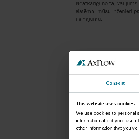
GRUNDFOS
Neatkarīgi no tā, vai jums
sistēma, mūsu inženieri p
HONEYWELL
risinājumu.
LIQUID CONTROLS
Consent
This website uses cookies
We use cookies to personalis
information about your use of
INDUSTRIĀLO SŪKŅU
SŪK
REMONTS
other information that you’ve