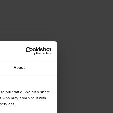
NC.
RRY-
 FLOW
About
se our traffic. We also share
ers who may combine it with
IDEO
AXFLOW SERVISS UN
APRITES EKONOMIKA
 services.