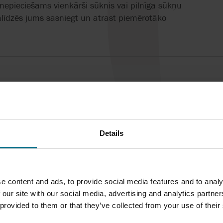
QUADAX
 nepieciešams vienkārši sūknis vai pilnīga sūkņu
VIKING PUMP, I
alīdzēs jums sasniegt un atrast piemērotāko
REALAX
WAUKESHA CHE
BURRELL / SPX
RONDS
YAMADA
MŪSU PAKALPOJUMI
Details
e content and ads, to provide social media features and to analy
 our site with our social media, advertising and analytics partn
ŅU UZSTĀDĪŠANA
SŪKŅU DARBĪBAS
AXFLOW SERVISA V
OBJEKTĀ
UZRAUDZĪBA
 provided to them or that they’ve collected from your use of their