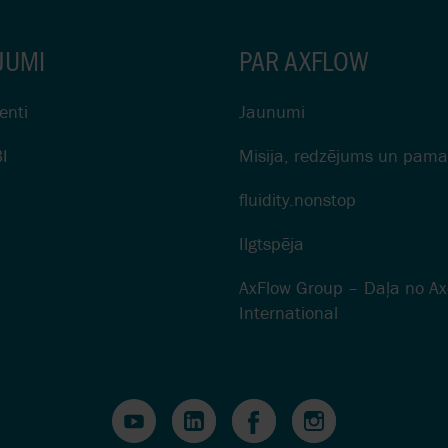
JUMI
PAR AXFLOW
enti
Jaunumi
I
Misija, redzējums un pama
fluidity.nonstop
Ilgtspēja
AxFlow Group – Daļa no Ax
International