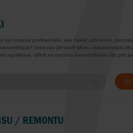
AS ŪDENS ATTĪRĪŠANAI
ATAVOŠANAI
NOV MONO
SŪKŅU UZSTĀDĪŠANA
SANDPIPER / 
SŪKŅU DARBĪB
Q
I
OBJEKTĀ
RUPP, INC.
UZRAUDZĪBA
OBL
SEITAL BY SPX 
nts vai nozares profesionālis, kas meklē uzticamus, bezmak
OMAL
konvertētājus? Vairs nav jāmeklē! Mūsu visaptverošais rīku
SIEMENS
nieru aprēķinus, sākot no pamata konvertēšanas līdz pat s
OMNI VALVE
SYSTEM CLEAN
OPW
TOPTECH
IET
OVATIO
VELAN
PLENTY BY SPX FLOW
VYC INDUSTRIAL 
VISU / REMONTU
PLEUGER
VICTOR PUMPS