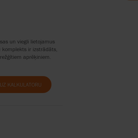
WARREN
AS
AXFLOW SERVISA VIDEO
AXFLOW 
APRITES
FLOW
sas un viegli lietojamus
 komplekts ir izstrādāts,
arežģītiem aprēķiniem.
ERS
 UZ KALKULATORU
S.A.