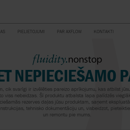
MAS
PIELIETOJUMI
PAR AXFLOW
KONTAKTI
AS ĶIMIKĀLIJĀM
JAUNUMI
PRIVĀTUMA POLITI
BA
REZERVES DAĻAS
ĶĪMISKĀ RŪPNIECĪBA
SŪKŅU UZRA
ENERĢIJAS 
SISTĒMAS
SILTUMA RA
AS PĀRTIKAS
MISIJA, REDZĒJUMS UN
CĪBAI
PAMATVĒRTĪBAS
SPIEDIENA UN LĪMEŅA
MĒRINSTRUMENTI
KOKAPSTRĀDE
SMALCINĀTĀJ
T NEPIECIEŠAMO P
AS KOSMĒTIKAS UN
FLUIDITY.NONSTOP
OPŠANAS LĪDZEKĻU
ILGTSPĒJA
NAI
SŪKŅI
VAKUUMA SŪ
KOMPRESOR
, cik svarīgi ir izvēlēties pareizo aprīkojumu, kas atbilst jū
AXFLOW GROUP – DAĻA NO
AS NAFTAS UN GĀZES
to viss nebeidzas. Šī produktu atbalsta lapa palīdzēs vieglāk
AXEL JOHNSON INTERNATIONAL
SILTUMMAIŅI
I
ciešamās rezerves daļas jūsu produktam, saņemt ekspluatā
VĀRSTI
KARJERA
IJAS SISTĒMAS
nstrukcijas, tehnisko dokumentāciju un, visbeidzot, pieteiktie
SEPARATORI
un remontu pie mums.
MŪSU PIEDĀVĀJUMS
AS NO NERŪSĒJOŠĀ
ŠĶIDRO KRA
A KONSTRUKCIJĀM
PĀRKRAUŠA
LTRK
IERĪCES