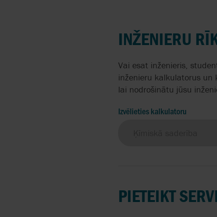
SISTĒM
UN SAG
ABAQUE
INDUSTRIĀLO SŪKŅU
OCTONI
INŽENIERU RĪK
REMONTS
AESSEAL
Vai esat inženieris, stude
APV / SPX FLOW
inženieru kalkulatorus un 
lai nodrošinātu jūsu inže
BAC VALVES
Izvēlieties kalkulatoru
CMO VALVES
COMEVAL
FITOK
PIETEIKT SER
FLOWSERVE