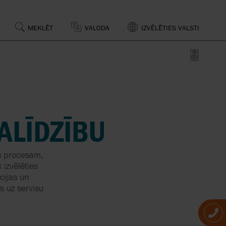
MEKLĒT
VALODA
IZVĒLĒTIES VALSTI
KA
UDZĪBAS
UN
ŽOŠANA
I
ALĪDZĪBU
KŅI,
I
su procesam,
 izvēlēties
cijas un
s uz servisu
VU
NAS