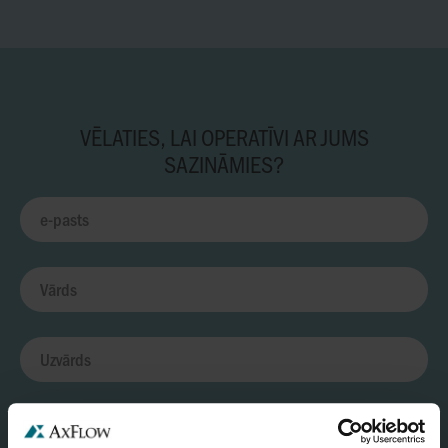
VĒLATIES, LAI OPERATĪVI AR JUMS
SAZINĀMIES?