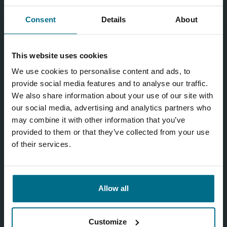
Consent
Details
About
This website uses cookies
We use cookies to personalise content and ads, to
provide social media features and to analyse our traffic.
We also share information about your use of our site with
our social media, advertising and analytics partners who
may combine it with other information that you’ve
provided to them or that they’ve collected from your use
Piekrītu, ka informācija tiek saglabāta AxFlow CRM datu
of their services.
bāzē
Privātuma politika
Jā
Allow all
Atjaunot captcha
Customize