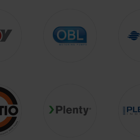
QUADAX
VIKING PUMP, I
REALAX
WAUKESHA CHE
BURRELL / SPX
RONDS
YAMADA