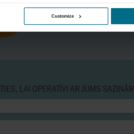
SIA AxFlow
Telefona numurs:
+371 67 553 750
Customize
info@axflow.lv
TIES, LAI OPERATĪVI AR JUMS SAZINĀ