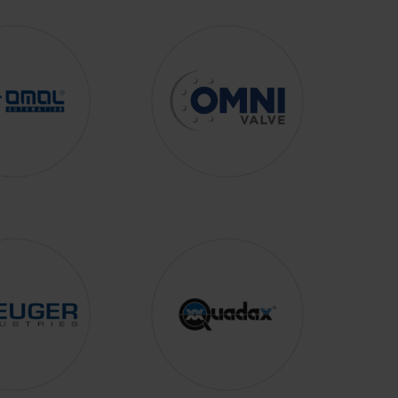
NC.
RRY-
 FLOW