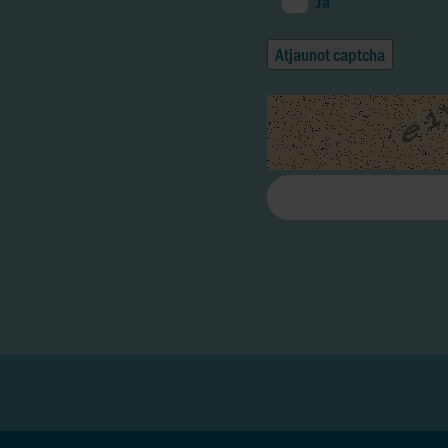
Jā
Atjaunot captcha