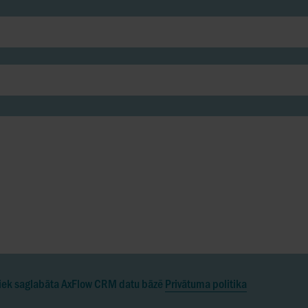
 tiek saglabāta AxFlow CRM datu bāzē
Privātuma politika