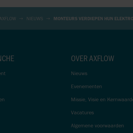
 AXFLOW
NIEUWS
MONTEURS VERDIEPEN HUN ELEKTRO
NCHE
OVER AXFLOW
nt
Nieuws
Evenementen
gen
Missie, Visie en Kernwaard
Vacatures
Algemene voorwaarden