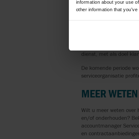
information about your use of
Optimale veilighe
other information that you’ve
Één aanspreekpunt
Een hogere service
Met deze opleiding zet 
dienst, met als doel kla
De komende periode word
serviceorganisatie profi
MEER WETEN
Wilt u meer weten over 
en/of onderhouden? Beki
accountmanager Service,
en contractaanbiedinge