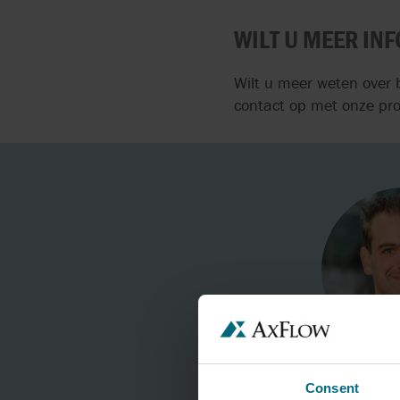
WILT U MEER IN
Wilt u meer weten over
contact op met onze pr
Consent