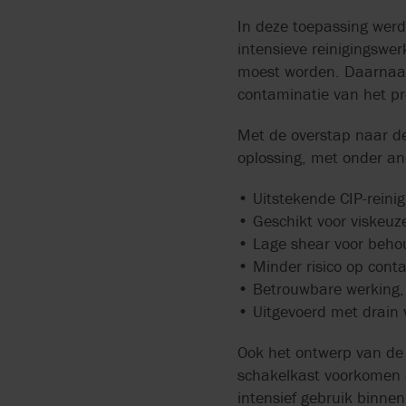
In deze toepassing werd
intensieve reinigingsw
moest worden. Daarnaast
contaminatie van het pr
Met de overstap naar d
oplossing, met onder an
• Uitstekende CIP-reini
• Geschikt voor viskeuz
• Lage shear voor behou
• Minder risico op cont
• Betrouwbare werking, 
• Uitgevoerd met drain 
Ook het ontwerp van de 
schakelkast voorkomen da
intensief gebruik binne