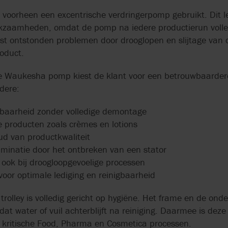
 voorheen een excentrische verdringerpomp gebruikt. Dit l
erkzaamheden, omdat de pomp na iedere productierun voll
 ontstonden problemen door drooglopen en slijtage van de
oduct.
e Waukesha pomp kiest de klant voor een betrouwbaardere
dere:
gbaarheid zonder volledige demontage
e producten zoals crèmes en lotions
d van productkwaliteit
aminatie door het ontbreken van een stator
ook bij droogloopgevoelige processen
voor optimale lediging en reinigbaarheid
trolley is volledig gericht op hygiëne. Het frame en de on
t water of vuil achterblijft na reiniging. Daarmee is deze i
n kritische Food, Pharma en Cosmetica processen.