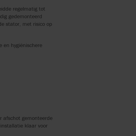
eidde regelmatig tot
edig gedemonteerd
 stator, met risico op
 en hygiënischere
der afschot gemonteerde
nstallatie klaar voor