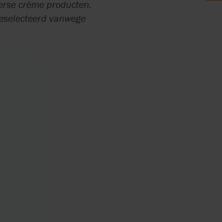
ONTRACT
verse crème producten.
geselecteerd vanwege
E EN
ONOMIE