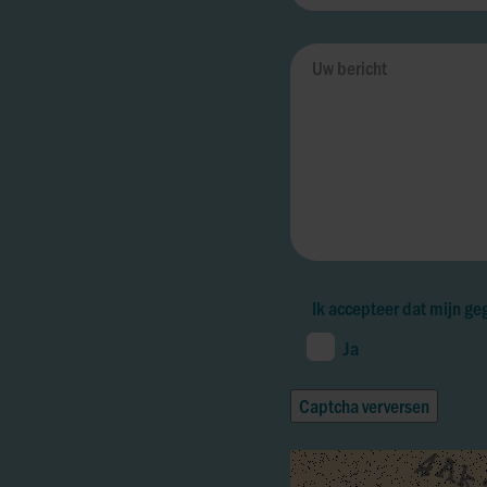
Ik accepteer dat mijn g
Ja
Captcha verversen