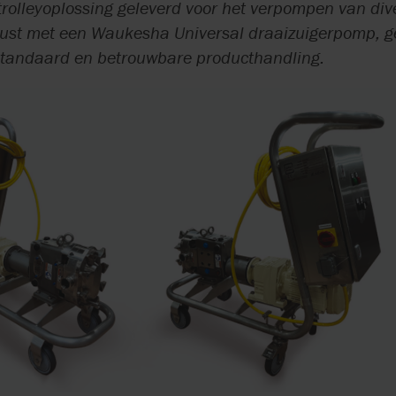
KWALITEITSBORGING
ONDERHOUDSC
trolleyoplossing geleverd voor het verpompen van di
gerust met een Waukesha Universal draaizuigerpomp, 
ENGINEERING
AXFLOW SERVIC
standaard en betrouwbare producthandling.
CIRCULAIRE EC