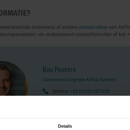
FORMATIE?
 bovenstaande onderwerp of andere
pomptrolleys
van AxFl
oductspecialisten via onderstaand contactformulier of be
Bas Peeters
Commercieel Engineer AxFlow Systems
Telefoon:
+31 (0)320 287 015
Mobiel:
+31 (0)6 46 40 13 85
bas.peeters@axflow.nl
Details