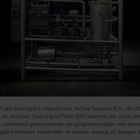
KWALITEITSBORGING
ONDERHOUDSC
ENGINEERING
AXFLOW SERVIC
CIRCULAIRE EC
een belangrijke mijlpaal voor AxFlow Systems B.V.: de offi
 en modulair Cleaning-In-Place (CIP) systeem dat vanaf di
 combineert geavanceerde reinigingstechnologie met slim
giëne-kritische industrieën de manier waarop zij reinigen