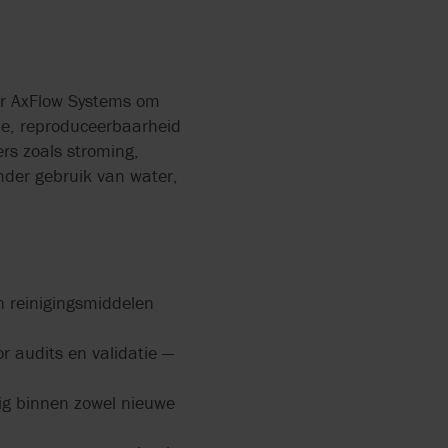
or AxFlow Systems om
ëne, reproduceerbaarheid
rs zoals stroming,
inder gebruik van water,
n reinigingsmiddelen
r audits en validatie —
ig binnen zowel nieuwe