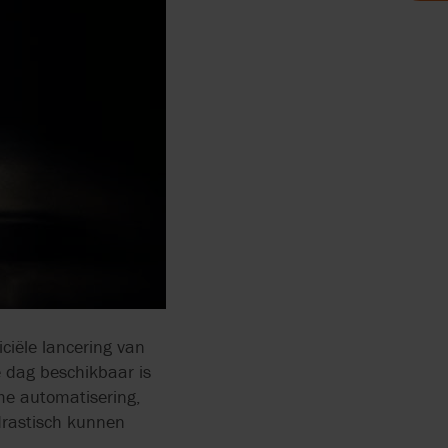
ONTRACT
E EN
ONOMIE
ciële lancering van
e dag beschikbaar is
me automatisering,
 drastisch kunnen