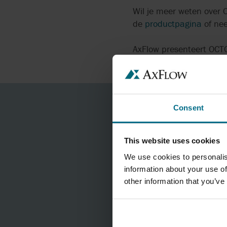
Wil je meer weten over 
de
productpagina
of nee
AxFlow presenteert OCTO
Antwerpen, waar bezoeke
Consent
This website uses cookies
We use cookies to personalis
information about your use of
other information that you’ve