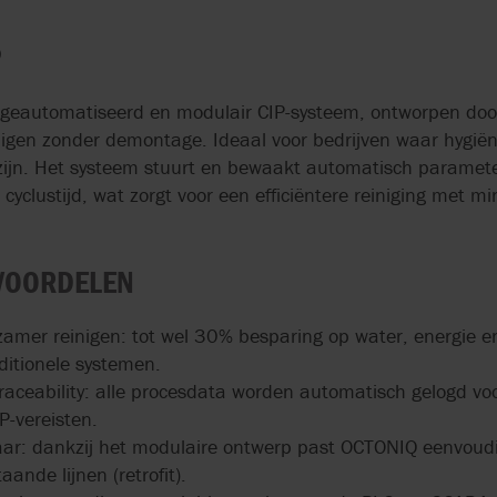
?
g geautomatiseerd en modulair CIP-systeem, ontworpen do
einigen zonder demontage. Ideaal voor bedrijven waar hygi
zijn. Het systeem stuurt en bewaakt automatisch paramete
yclustijd, wat zorgt voor een efficiëntere reiniging met m
 VOORDELEN
rzamer reinigen: tot wel 30% besparing op water, energie e
ditionele systemen.
raceability: alle procesdata worden automatisch gelogd voo
P-vereisten.
aar: dankzij het modulaire ontwerp past OCTONIQ eenvoud
taande lijnen (retrofit).