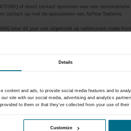
OCTONIQ of direct contact opnemen voor een demonstratie 
m contact op met de specialisten van AxFlow Systems.
NIQ later dit jaar ook uitgebreid op vakbeurzen zoals Pu
rs het systeem live kunnen zien en ervaren.
Details
Bas Peeters
Commercieel Engineer AxFlow Systems
e content and ads, to provide social media features and to analy
Telefoon:
+31 (0)320 287 015
 our site with our social media, advertising and analytics partn
Mobiel:
+31 (0)6 46 40 13 85
 provided to them or that they’ve collected from your use of their
bas.peeters@axflow.nl
Customize