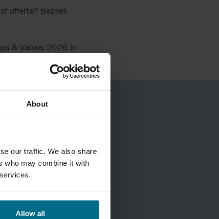
of offerte? Bezoek
mps & Valves 2026 in
About
se our traffic. We also share
ers who may combine it with
 services.
Allow all