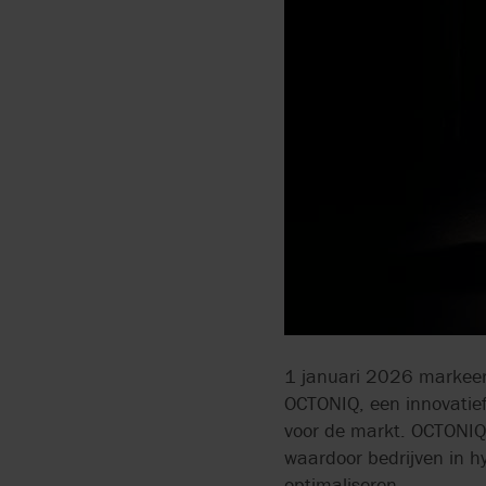
ONDERHOUD EN
VERPOMPEN
REPARATIE
INSTALLATIE
NOODGEVALLEN
1 januari 2026 markeert 
OCTONIQ, een innovatief
voor de markt. OCTONIQ
waardoor bedrijven in hy
optimaliseren.