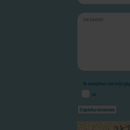
Ik accepteer dat mijn g
Ja
Captcha verversen