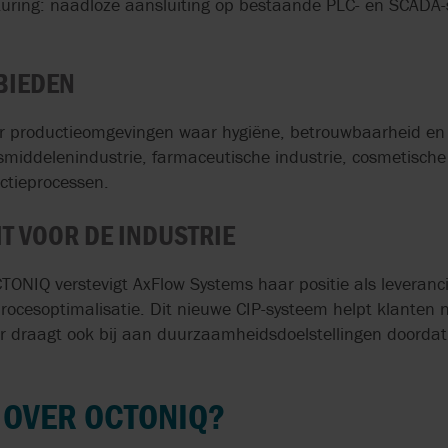
turing: naadloze aansluiting op bestaande PLC- en SCADA
BIEDEN
or productieomgevingen waar hygiëne, betrouwbaarheid en 
gsmiddelenindustrie, farmaceutische industrie, cosmetische
ctieprocessen.
T VOOR DE INDUSTRIE
TONIQ verstevigt AxFlow Systems haar positie als leveranc
rocesoptimalisatie. Dit nieuwe CIP-systeem helpt klanten n
r draagt ook bij aan duurzaamheidsdoelstellingen doordat 
 OVER OCTONIQ?