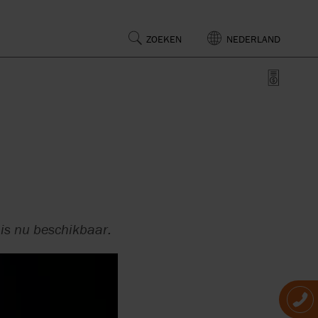
ZOEKEN
NEDERLAND
N
NDELING
EN
S
FDA
POMPEN
IP66
is nu beschikbaar.
EN
POMPEN