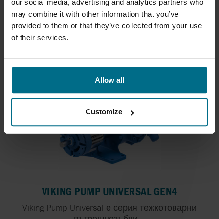
NOV MONO EZSTRIP – SCION TECHNOLOGY
our social media, advertising and analytics partners who
may combine it with other information that you’ve
NOV Mono EZstrip със Scion Technology
provided to them or that they’ve collected from your use
представлява...
of their services.
Дебити до 410 m³/h
Налягане до 12 bar
Allow all
Customize
VIKING PUMP UNIVERSAL GEN4
Viking Pump Universal е серия тежкотоварни
вътрешнозъбни...