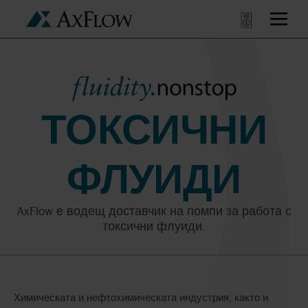
ТОКСИЧНИ
ФЛУИДИ
AxFlow е водещ доставчик на помпи за работа с
токсични флуиди.
Химическата и нефтохимическата индустрия, както и