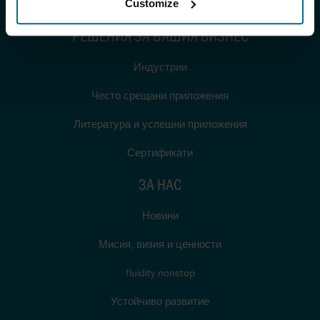
Customize
Европейски дистрибуционен център (EDC)
РЕШЕНИЯ ЗА ВАШИЯ БИЗНЕС
Индустрии
Често срещани приложения
Литература и успешни приложения
Сертификати
ЗА НАС
Новини
Мисия, визия и ценности
fluidity.nonstop
Устойчиво развитие