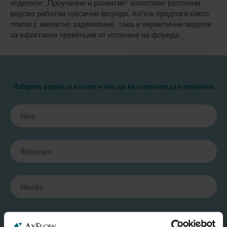
отделите „Проучване и развитие“ използват различни
видове работни токсични флуиди. AxFlow предлага както
помпи с магнитно задвижване, така и херметични модели
за ефективна превенция от изтичане на флуида.
Изберете форма за контакт и ние ще ви помогнем да я попълните
Вид