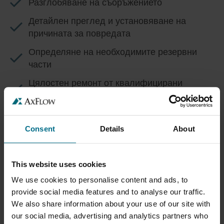
Разглобяване на съоръжението
Детайлен преглед и установяване на
причината за повредата
Определяне на необходимите резервни
части
Цялостен ремонт от квалифицирани
техници
Подготовка за връщане и повторно
въвеждане в експлоатация
Consent
Details
About
Във всеки етап клиентът получава ясна информация за
състоянието на съоръжението, очакваните срокове за
This website uses cookies
ремонт и конкретните действия, които предстои да бъдат
We use cookies to personalise content and ads, to
предприети.
provide social media features and to analyse our traffic.
ЗАЩО ТОВА Е ВАЖНО ЗА ВАС?
We also share information about your use of our site with
our social media, advertising and analytics partners who