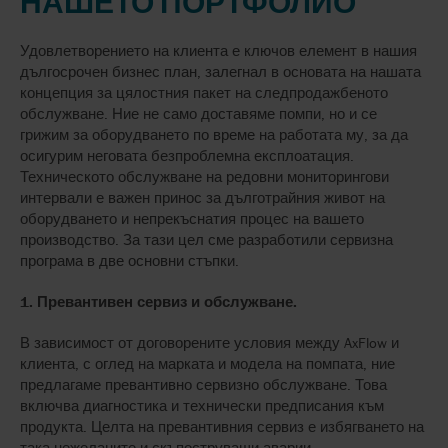
НАШЕТО ПОРТФОЛИО
Удовлетворението на клиента е ключов елемент в нашия
дългосрочен бизнес план, залегнал в основата на нашата
концепция за цялостния пакет на следпродажбеното
обслужване. Ние не само доставяме помпи, но и се
грижим за оборудването по време на работата му, за да
осигурим неговата безпроблемна експлоатация.
Техническото обслужване на редовни мониторингови
интервали е важен принос за дълготрайния живот на
оборудването и непрекъснатия процес на вашето
производство. За тази цел сме разработили сервизна
програма в две основни стъпки.
1. Превантивен сервиз и обслужване.
В зависимост от договорените условия между AxFlow и
клиента, с оглед на марката и модела на помпата, ние
предлагаме превантивно сервизно обслужване. Това
включва диагностика и технически предписания към
продукта. Целта на превантивния сервиз е избягването на
така нежеланите и скъпоструващи аварии.