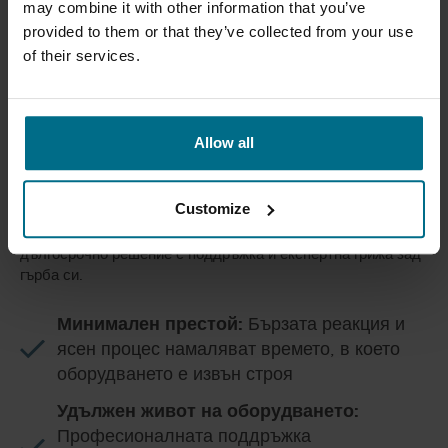
may combine it with other information that you’ve
provided to them or that they’ve collected from your use
of their services.
Allow all
Сервизното обслужване не е просто „добавена стойност“
Customize
– то е
гаранция за сигурност и спокойствие
. Вие не
просто инвестирате в продукт – вие изграждате
дългосрочно решение с поддръжка и експертна грижа зад
гърба си.
Минимален престой:
Бързата реакция и
ясен процес намаляват времето, в което
оборудването е извън строя
Удължен живот на оборудването:
Професионалната поддръжка