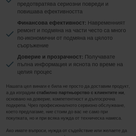
предотвратява сериозни повреди и
повишава ефективността
Финансова ефективност:
Навременният
ремонт и подмяна на части често са много
по-икономични от подмяна на цялото
съоръжение
Доверие и прозрачност:
Получавате
пълна информация и яснота по време на
целия процес
Нашата цел винаги е била не просто да доставим продукт,
а да изградим
стабилно партньорство с клиентите ни
,
основано на доверие, компетентност и дългосрочна
подкрепа. Чрез професионалното сервизно обслужване,
което предлагаме, ние стоим до вас не само при
покупката, но и при всяка нужда от техническа намеса.
Ако имате въпроси, нужда от съдействие или желаете да