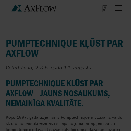
PUMPTECHNIQUE KĻŪST PAR
AXFLOW
Ceturtdiena, 2025. gada 14. augusts
PUMPTECHNIQUE KĻŪST PAR
AXFLOW – JAUNS NOSAUKUMS,
NEMAINĪGA KVALITĀTE.
Kopš 1997. gada uzņēmums Pumptechnique ir uzticams vārds
šķidrumu pārsūknēšanas risinājumu jomā, ar apņēmību un
kompetenci piedāvājot savus pakalpojumus dažādās nozarēs.