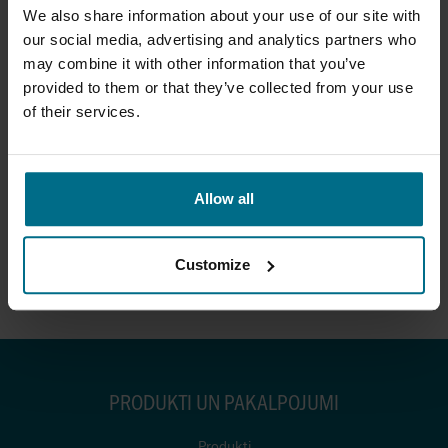
pārvaldības risinājumi, rūpnieciskā automatizācija, celšanas
We also share information about your use of our site with
sistēmu risinājumi, enerģijas pārvades risinājumi un transporta
our social media, advertising and analytics partners who
risinājumi. Axel Johnson International ir daļa no zviedru ģimenes
may combine it with other information that you’ve
uzņēmumu grupas Axel Johnson.
provided to them or that they’ve collected from your use
PAPILDU INFORMĀCIJAI, LŪDZU, SAZINIETIES:
of their services.
Jörgen Hermansson, reģionālais direktors, +46 (0)70 328 27
05,
jorgen.hermansson@axflow.com
Allow all
Andris Zandersons, AxFlow Latvia valdes priekšsēdētājs, +371
67553 750,
andris.zandersons@pump.lv
Customize
Philip Carlsén, reģionālais mārketinga vadītājs, +46 (0)70 882
26 33,
philip.carlsen@axflow.com
PRODUKTI UN PAKALPOJUMI
Produkti