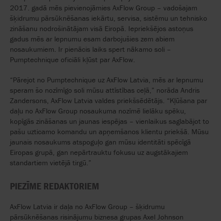
2017. gadā mēs pievienojāmies AxFlow Group – vadošajam
šķidrumu pārsūknēšanas iekārtu, servisa, sistēmu un tehnisko
zināšanu nodrošinātājam visā Eiropā. Iepriekšējos astoņus
gadus mēs ar lepnumu esam darbojušies zem abiem
nosaukumiem. Ir pienācis laiks spert nākamo soli –
Pumptechnique oficiāli kļūst par AxFlow.
“Pārejot no Pumptechnique uz AxFlow Latvia, mēs ar lepnumu
speram šo nozīmīgo soli mūsu attīstības ceļā,” norāda Andris
Zandersons, AxFlow Latvia valdes priekšsēdētājs. “Kļūšana par
daļu no AxFlow Group nosaukuma nozīmē lielāku spēku,
kopīgās zināšanas un jaunas iespējas – vienlaikus saglabājot to
pašu uzticamo komandu un apņemšanos klientu priekšā. Mūsu
jaunais nosaukums atspoguļo gan mūsu identitāti spēcīgā
Eiropas grupā, gan nepārtrauktu fokusu uz augstākajiem
standartiem vietējā tirgū.”
PIEZĪME REDAKTORIEM
AxFlow Latvia ir daļa no AxFlow Group – šķidrumu
pārsūknēšanas risinājumu biznesa grupas Axel Johnson