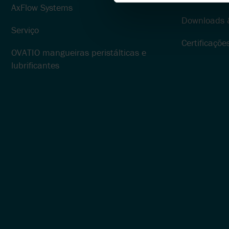
DUPLO DIAFRAGMA ATE
AxFlow Systems
Downloads 
GRUNDFOS
BOMBAS DE DOSAGEM
Serviço
PARA DESINFETANTES
Certificaçõe
GRUPPO ATURIA
OVATIO mangueiras peristálticas e
lubrificantes
BOMBAS PARA
CHOCOLATE
BOMBAS PARA ÓLEO
DOSAGEM DE CARVÃO
ATIVADO NA
PREPARAÇÃO DE ÁGUA
PRODUÇÃO DE ÓLEO DE
CBD E PROCESSAMENT
DE CANNABIS
LIMPEZA CIP E