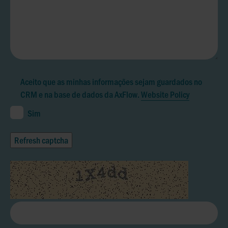
Aceito que as minhas informações sejam guardados no
CRM e na base de dados da AxFlow.
Website Policy
Sim
Refresh captcha