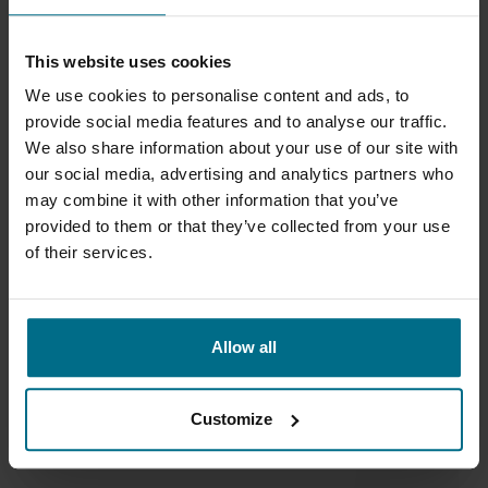
This website uses cookies
We use cookies to personalise content and ads, to
provide social media features and to analyse our traffic.
We also share information about your use of our site with
our social media, advertising and analytics partners who
may combine it with other information that you’ve
provided to them or that they’ve collected from your use
of their services.
VIKING LIQUID SPECIFIC
Bombas de engrenagem compactas e de alto
Allow all
desempenho...
Caudal máximo 155 m³/h
Customize
Pressão máxima 17 bar