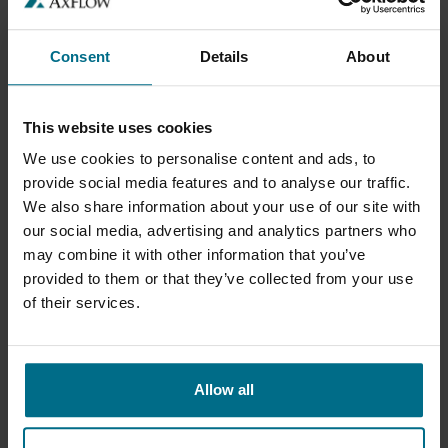
A escolha dos materiais deve ser ajustada em função
de:
Consent
Details
About
Tipo de fluido bombeado
Temperatura de funcionamento
This website uses cookies
Pressão de serviço
We use cookies to personalise content and ads, to
Presença e teor de sólidos
provide social media features and to analyse our traffic.
We also share information about your use of our site with
Com base no modelo da bomba, a AxFlow assegura a
our social media, advertising and analytics partners who
identificação rigorosa dos componentes, garantindo
may combine it with other information that you’ve
compatibilidade dimensional, adequação de
materiais e alinhamento com os requisitos
provided to them or that they’ve collected from your use
operacionais
of their services.
EXPERIÊNCIA, SERVIÇO E
SUPORTE AXFLOW
Allow all
A AxFlow apoia os clientes ao longo de todo o ciclo de