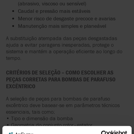
(abrasivo, viscoso ou sensível)
Caudal e pressão mais estáveis
Menor risco de desgaste precoce e avarias
Manutenção mais simples e planeável
A substituição atempada das peças desgastadas
ajuda a evitar paragens inesperadas, protege o
sistema e mantém a operação eficiente ao longo do
tempo.
CRITÉRIOS DE SELEÇÃO – COMO ESCOLHER AS
PEÇAS CORRETAS PARA BOMBAS DE PARAFUSO
EXCÊNTRICO
A seleção de peças para bombas de parafuso
excêntrico deve basear-se em parâmetros técnicos
essenciais, tais como:
• Tipo e dimensão da bomba
• Geometria do conjunto rotor–estator
• Condições de operação