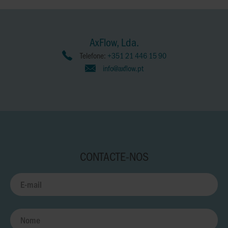
AxFlow, Lda.
Telefone:
+351 21 446 15 90
info@axflow.pt
CONTACTE-NOS