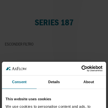
SERIES 187
ESCONDER
FILTRO
ANULAR FILTRO
SEGMENTOS DE MERCADO
Consent
Details
About
APLICAÇÕES
This website uses cookies
TIPO DE LÍQUIDO
We use cookies to personalise content and ads, to