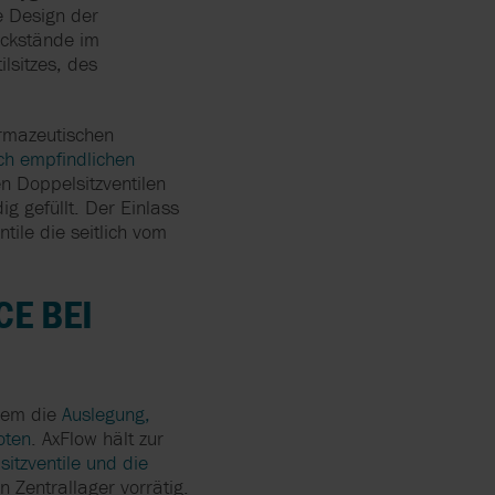
e Design der
ückstände im
lsitzes, des
armazeutischen
ch empfindlichen
n Doppelsitzventilen
g gefüllt. Der Einlass
tile die seitlich vom
CE BEI
rem die
Auslegung,
oten
. AxFlow hält zur
itzventile und die
n Zentrallager vorrätig.