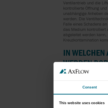
Ventilantrieb und die Lif
kontrollierte Öffnung un
unabhängige Anheben der
werden. Die Ventiltechnik
Falle eines Schadens a
das Medium kontrolliert 
abgeleitet werden kann, 
Kreuzkontamination kom
IN WELCHEN
WERDEN DOPP
EINGESETZT?
Brauereien und Getränk
Consent
Doppelsitzventile mit opt
sogenannten Sitzanlüftun
und Getränkeherstellung
This website uses cookies
bei hochviskosen oder st