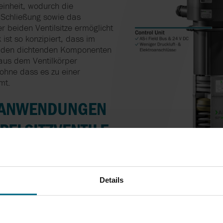
teinheit, wodurch die
d Schließung sowie das
 beiden Ventilsitze ermöglicht
 ist so konzipiert, dass im
n den dichtenden Komponenten
aus dem Ventilkörper
ohne dass es zu einer
mt.
 ANWENDUNGEN
ELSITZVENTILE
ehersteller:
Details
ionaler Sitzreinigung, der
g, werden häufig in der
Bier-
eingesetzt, um beispielsweise
ark zuckerhaltigen Medien