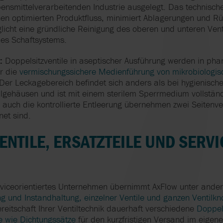
ensmittelverarbeitenden Industrie ausgelegt. Das technisch
einen optimierten Produktfluss, minimiert Ablagerungen und R
icht eine gründliche Reinigung des oberen und unteren Venti
es Schaftsystems.
:
Doppelsitzventile in aseptischer Ausführung werden in ph
ür die
vermischungssichere Medienführung von mikrobiologis
Der Leckagebereich befindet sich anders als bei hygienische
ilgehäusen und ist mit einem sterilem Sperrmedium vollständi
auch die kontrollierte Entleerung übernehmen zwei Seitenven
et sind.
ENTILE, ERSATZTEILE UND SERVI
viceorientiertes Unternehmen übernimmt AxFlow unter ande
ng und Instandhaltung, einzelner Ventile und ganzen Ventilkn
reitschaft Ihrer Ventiltechnik dauerhaft verschiedene
Doppels
e wie Dichtungssätze
für den kurzfristigen Versand im eigene