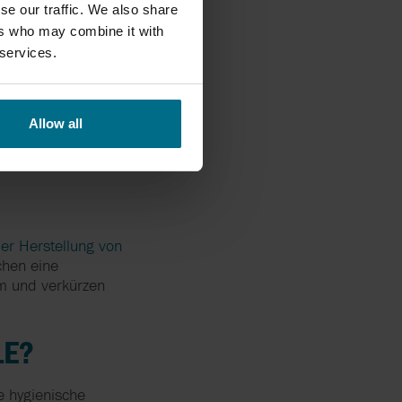
se our traffic. We also share
ers who may combine it with
 services.
Allow all
der Herstellung von
chen eine
m und verkürzen
LE?
e hygienische