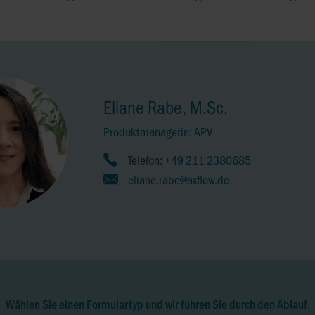
Eliane Rabe, M.Sc.
Produktmanagerin: APV
Telefon:
+49 211 2380685
eliane.rabe@axflow.de
Wählen Sie einen Formulartyp und wir führen Sie durch den Ablauf.