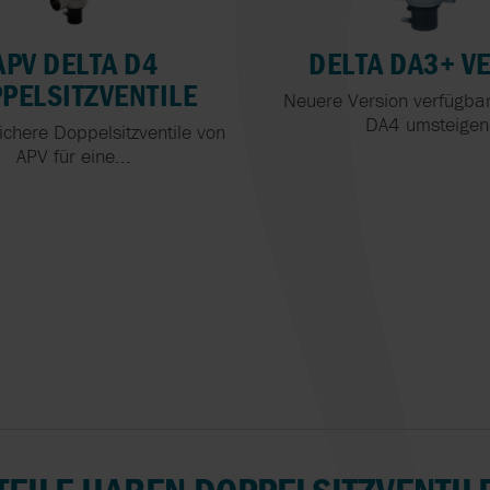
DER
WASSERAUFBEREITUNG
SINGLE-USE-AS
APV DELTA D4
DELTA DA3+ VE
PELSITZVENTILE
Neuere Version verfügbar:
HOMOGENISATO
DA4 umsteigen
IN MOBILER
chere Doppelsitzventile von
AUSFÜHRUNG
APV für eine...