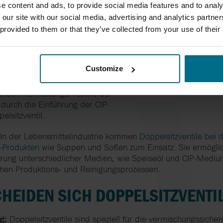
d unteren Ventilsitz
e content and ads, to provide social media features and to analy
 our site with our social media, advertising and analytics partn
 provided to them or that they’ve collected from your use of their
dustrie:
Einfache
 in der milchverarbeitenden
zur Steuerung und Trennung
Customize
ch und CIP-Flüssigkeit
roduzierten Charge erfolgt die
enden Rohrleitungen sowie der
durch die Einführung der CIP-
elsitzventil.
In der Lebensmittelindustrie kommen
Doppelsitzventile bei 
e-Produkten
wie Suppen und Soßen zum Einsatz. Sie ermögli
rung unterschiedlicher Medien, wie Speiseöl und CIP-Mediu
ischen Produktions- und Reinigungsprozessen.
HEIDEN SICH DOPPELSITZVENTI
g:
Doppelsitzventile sind speziell für die vermischungssicher