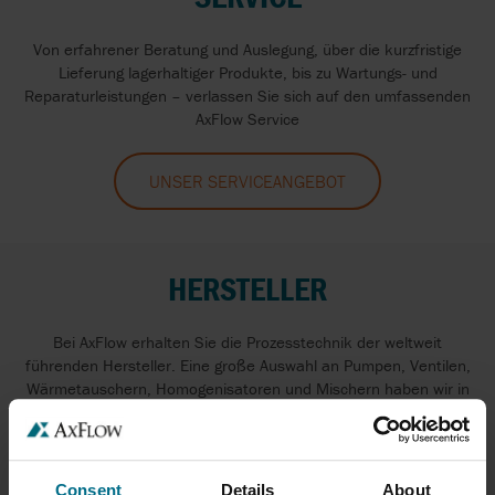
Von erfahrener Beratung und Auslegung, über die kurzfristige
Lieferung lagerhaltiger Produkte, bis zu Wartungs- und
Reparaturleistungen – verlassen Sie sich auf den umfassenden
AxFlow Service
UNSER SERVICEANGEBOT
HERSTELLER
Bei AxFlow erhalten Sie die Prozesstechnik der weltweit
führenden Hersteller. Eine große Auswahl an Pumpen, Ventilen,
Wärmetauschern, Homogenisatoren und Mischern haben wir in
unserem Zentrallager...
HERSTELLER ANZEIGEN
Consent
Details
About