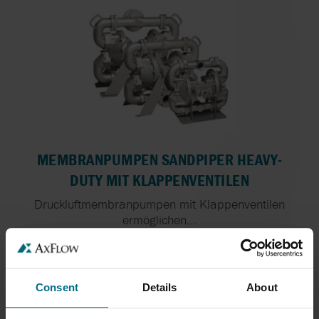
MEMBRANPUMPEN SANDPIPER HEAVY-
DUTY MIT KLAPPENVENTILEN
Druckluftmembranpumpen mit Klappenventilen
ermöglichen...
Fördermenge bis 1173 l/min
Druck bis 8,8 bar
Consent
Details
About