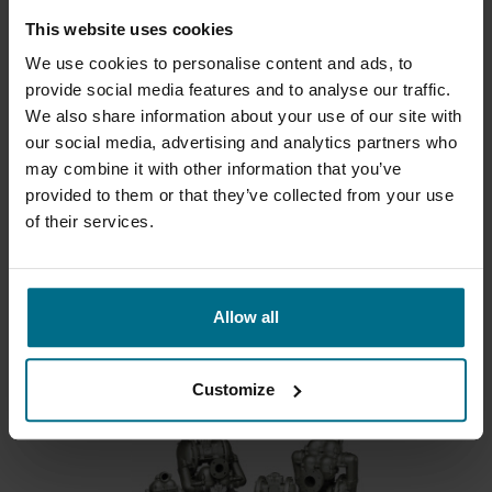
This website uses cookies
We use cookies to personalise content and ads, to
provide social media features and to analyse our traffic.
We also share information about your use of our site with
our social media, advertising and analytics partners who
may combine it with other information that you’ve
provided to them or that they’ve collected from your use
SANDPIPER HOCHDRUCKPUMPEN
of their services.
Druckluftmembranpumpen in der
Hochdruckausführung...
Fördermenge bis 453,3 l/min
Allow all
Druck bis 17 bar
Customize