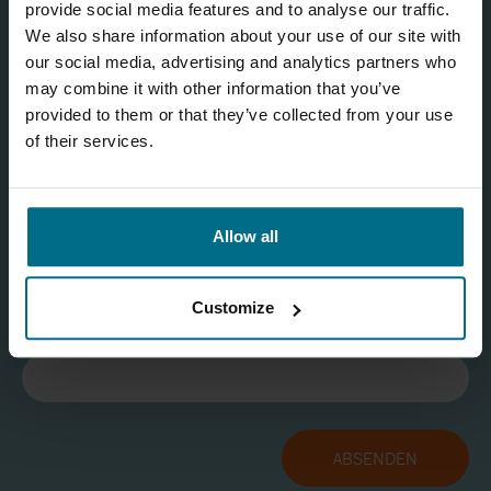
Ihre persönlichen Daten werden vertraulich behandelt. Sie
provide social media features and to analyse our traffic.
We also share information about your use of our site with
können der Nutzung Ihrer Daten jederzeit widersprechen.
our social media, advertising and analytics partners who
Weitere Informationen finden Sie in unserer
may combine it with other information that you’ve
Datenschutzerklärung
.
provided to them or that they’ve collected from your use
Ja, ich bin mit der Verarbeitung meiner Daten wie oben
of their services.
beschrieben einverstanden.
Refresh captcha
Allow all
Customize