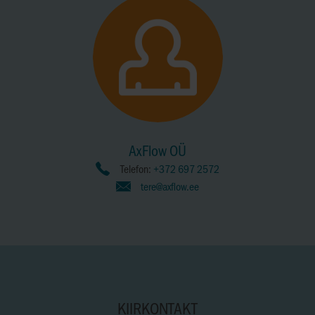
AxFlow OÜ
Telefon:
+372 697 2572
tere@axflow.ee
KIIRKONTAKT