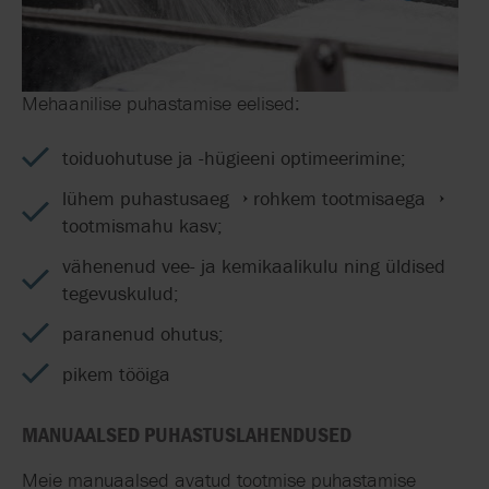
Mehaanilise puhastamise eelised:
toiduohutuse ja -hügieeni optimeerimine;
lühem puhastusaeg → rohkem tootmisaega →
tootmismahu kasv;
vähenenud vee- ja kemikaalikulu ning üldised
tegevuskulud;
paranenud ohutus;
pikem tööiga
MANUAALSED PUHASTUSLAHENDUSED
Meie manuaalsed
avatud tootmise puhastamise