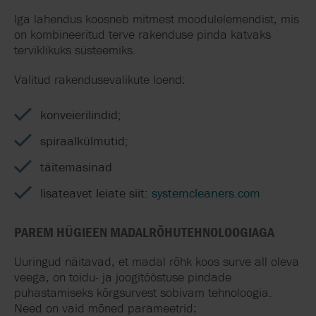
Iga lahendus koosneb mitmest moodulelemendist, mis
on kombineeritud terve rakenduse pin
d
a katvaks
terviklikuks süsteemiks.
Valitud rakendusevalikute loend:
konveierilindid;
spiraalkülmutid;
täitemasinad
lisateavet leiate siit:
systemcleaners.com
PAREM HÜGIEEN MADALRÕHUTEHNOLOOGIAGA
Uuringud näitavad, et madal rõhk koos surve all oleva
veega
,
on toidu- ja joogitööstuse pindade
puhastamiseks kõrgsurvest sobivam tehnoloogia.
Need on vaid mõned parameetrid: