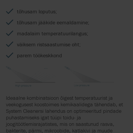
tõhusam loputus;
tõhusam jääkide eemaldamine;
madalaim temperatuurilangus;
väiksem ristsaastumise oht;
parem töökeskkond
Ideaalne kombinatsioon õigest temperatuurist ja
veekogusest koostoimes kemikaalidega tähendab, et
System Cleanersi lahendus on optimeeritud pindade
puhastamiseks igat tüüpi toidu- ja
joogitöötlemisrajatistes, mis on saastunud rasva,
bakterite, pärmi, mikroobide, katlakivi ja muude