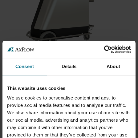
Mobiilse puhastuse eelised:
Consent
Details
About
väga suur paindlikkus katvuse osas;
parem hügieenitase ja toiduohutus;
This website uses cookies
madalsurvetehnoloogia tagab tõhusa
We use cookies to personalise content and ads, to
puhastuse väiksema vee- ja kemikaalikuluga;
provide social media features and to analyse our traffic.
väiksem investeering kui fikseeritud paigaldiste
We also share information about your use of our site with
puhul
our social media, advertising and analytics partners who
may combine it with other information that you’ve
AUTOMATISEERITUD
provided to them or that they’ve collected from your use