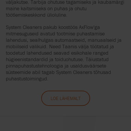
väljakutse. Tarbija ohutuse tagamiseks ja kaubamärgi
maine kaitsmiseks on puhas ja ohutu
töötlemiskeskkond ülioluline.
System Cleaners pakub koostöös AxFlow'ga
mitmesuguseid
avatud tootmise puhastamise
lahendusi, sealhulgas automaatseid, manuaalseid ja
mobiilseid valikuid. Need Taanis välja töötatud ja
toodetud lahendused seavad esikohale ranged
hügieenistandardid ja toiduohutuse. Täiustatud
pinnapuhastustehnoloogia ja usaldusväärsete
süsteemide abil tagab System Cleaners tõhusad
puhastustoimingud.
LOE LÄHEMALT