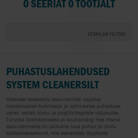
0 SEERIAT 0 TOOTJALT
EEMALDA FILTRID
PUHASTUSLAHENDUSED
SYSTEM CLEANERSILT
Ideaalse tasakaalu saavutamise vajadus
maksimaalse tootmisaja ja optimaalse puhastuse
vahel
,
esitab toidu- ja joogitöötlejatele väljakutse.
Turuosa laiendamiseks ja kaubamärgi hea maine
saavutamiseks on ülioluline luua puhas ja ohutu
töötlemiskeskkond, mis leevendab lõpptoote