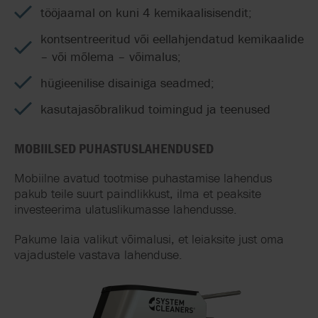
tööjaamal on kuni 4 kemikaalisisendit;
kontsentreeritud või eellahjendatud kemikaalide
– või mõlema – võimalus;
hügieenilise disainiga seadmed;
kasutajasõbralikud toimingud ja teenused
MOBIILSED PUHASTUSLAHENDUSED
Mobiil
n
e
avatud tootmise puhastamise lahendus
pakub teile suurt paindlikkust, ilma et peaksite
investeerima ulatuslikumasse lahendusse.
Pakume laia valikut võimalusi, et leiaksite just oma
vajadustele vastava lahenduse.