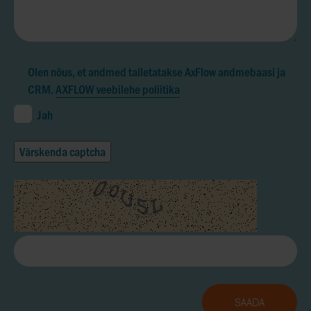
Olen nõus, et andmed talletatakse AxFlow andmebaasi ja
CRM.
AXFLOW veebilehe poliitika
Jah
Värskenda captcha