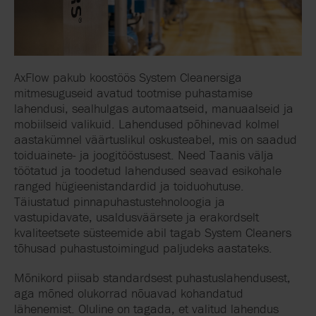
AxFlow pakub koostöös System Cleanersiga
mitmesuguseid
avatud tootmise puhastamise
lahendusi
, sealhulgas automaatseid, manuaalseid ja
mobiilseid valikuid. Lahendused põhinevad kolmel
aastakümnel väärtuslikul oskusteabel, mis on saadud
toiduainete- ja joogitööstusest. Need Taanis välja
töötatud ja toodetud lahendused seavad esikohale
ranged hügieenistandardid ja toiduohutuse.
Täiustatud pinnapuhastustehnoloogia ja
vastupidavate, usaldusväärsete ja erakordselt
kvaliteetsete süsteemide abil tagab System Cleaners
tõhusad puhastustoimingud paljudeks aastateks.
Mõnikord piisab standardsest puhastuslahendusest,
aga mõned olukorrad nõuavad kohandatud
lähenemist. Oluline on tagada, et valitud lahendus