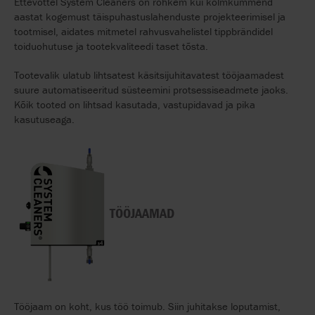
Ettevõttel System Cleaners on rohkem kui kolmkümmend
aastat kogemust täispuhastuslahenduste projekteerimisel ja
tootmisel, aidates mitmetel rahvusvahelistel tippbrändidel
toiduohutuse ja tootekvaliteedi taset tõsta.
Tootevalik ulatub lihtsatest käsitsijuhitavatest tööjaamadest
suure automatiseeritud süsteemini protsessiseadmete jaoks.
Kõik tooted on lihtsad kasutada, vastupidavad ja pika
kasutuseaga.
TÖÖJAAMAD
Tööjaam on koht, kus töö toimub. Siin juhitakse loputamist,