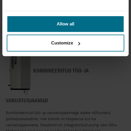
valikus on palju võimalusi, mis võimaldavad leida lahenduse,
mis vastab teie nõudmistele rõhu, kasutajate arvu,
funktsioonide jms suhtes. Varustusjaamu võib kasutada nii
käsitsijuhtimisega kui ka automaatsetes puhastuslahendustes.
Allow all
Customize
KOMBINEERITUD TÖÖ- JA
VARUSTUSJAAMAD
Kombineeritud töö- ja varustusjaamaga saate sõltumatu
puhastusseadme, mis toimib nii tööjaama kui ka
varustusjaamana. Seadmel on integreeritud pump vee rõhu
tõstmiseks ning see on saadaval käsitsijuhtimisega,