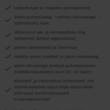
toiduohutuse ja -hügieeni optimeerimine;
lühem puhastusaeg → rohkem tootmisaega →
tootmismahu kasv;
vähenenud vee- ja kemikaalikulu ning
väiksemad üldised tegevuskulud;
parem töötervishoid ja tööohutus;
toodete parem kvaliteet ja pikem säilivusaeg;
parim tehnoloogia pindade puhastamiseks:
madalsurvepuhastus (kuni 20–25 baari);
standard- ja kohandatud lahendused, mis
individuaalsetele vajadustele vastamiseks
põhinevad kombineeritavatel
moodulelementidel