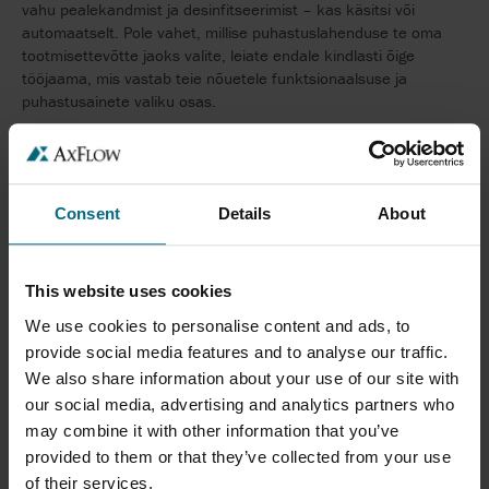
vahu pealekandmist ja desinfitseerimist – kas käsitsi või
automaatselt. Pole vahet, millise puhastuslahenduse te oma
tootmisettevõtte jaoks valite, leiate endale kindlasti õige
tööjaama, mis vastab teie nõuetele funktsionaalsuse ja
puhastusainete valiku osas.
Consent
Details
About
VARUSTUSJAAMAD
This website uses cookies
We use cookies to personalise content and ads, to
provide social media features and to analyse our traffic.
We also share information about your use of our site with
our social media, advertising and analytics partners who
may combine it with other information that you’ve
Pidev survelise vee ja eellahjendatud kemikaalidega varustatus
provided to them or that they’ve collected from your use
on ülioluline, et tagada toiduaine- ja joogitööstuses
toiduohutuse ja hügieeni kõrge tase. Ettevõtte System Cleaners
of their services.