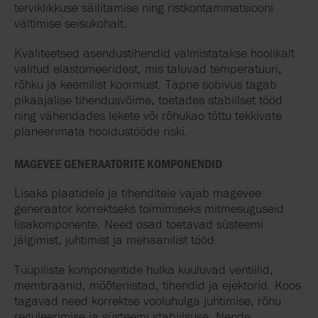
terviklikkuse säilitamise ning ristkontaminatsiooni
vältimise seisukohalt.
Kvaliteetsed asendustihendid valmistatakse hoolikalt
valitud elastomeeridest, mis taluvad temperatuuri,
rõhku ja keemilist koormust. Täpne sobivus tagab
pikaajalise tihendusvõime, toetades stabiilset tööd
ning vähendades lekete või rõhukao tõttu tekkivate
planeerimata hooldustööde riski.
MAGEVEE GENERAATORITE KOMPONENDID
Lisaks plaatidele ja tihenditele vajab magevee
generaator korrektseks toimimiseks mitmesuguseid
lisakomponente. Need osad toetavad süsteemi
jälgimist, juhtimist ja mehaanilist tööd.
Tüüpiliste komponentide hulka kuuluvad ventiilid,
membraanid, mõõteriistad, tihendid ja ejektorid. Koos
tagavad need korrektse vooluhulga juhtimise, rõhu
reguleerimise ja süsteemi stabiilsuse. Nende