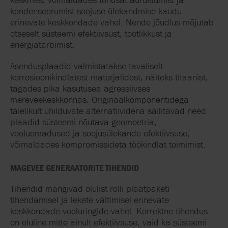
kondenseerumist soojuse ülekandmise kaudu
erinevate keskkondade vahel. Nende jõudlus mõjutab
otseselt süsteemi efektiivsust, tootlikkust ja
energiatarbimist.
Asendusplaadid valmistatakse tavaliselt
korrosioonikindlatest materjalidest, näiteks titaanist,
tagades pika kasutusea agressiivses
mereveekeskkonnas. Originaalkomponentidega
täielikult ühilduvate alternatiividena säilitavad need
plaadid süsteemi nõutava geomeetria,
vooluomadused ja soojusülekande efektiivsuse,
võimaldades kompromissideta töökindlat toimimist.
MAGEVEE GENERAATORITE TIHENDID
Tihendid mängivad olulist rolli plaatpaketi
tihendamisel ja lekete vältimisel erinevate
keskkondade vooluringide vahel. Korrektne tihendus
on oluline mitte ainult efektiivsuse, vaid ka süsteemi