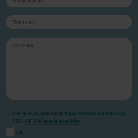
Olen nõus, et andmed talletatakse AxFlow andmebaasi ja
CRM.
AXFLOW veebilehe poliitika
Jah