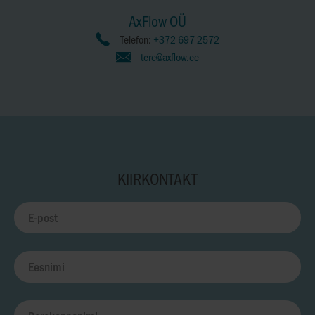
AxFlow OÜ
Telefon:
+372 697 2572
tere@axflow.ee
KIIRKONTAKT