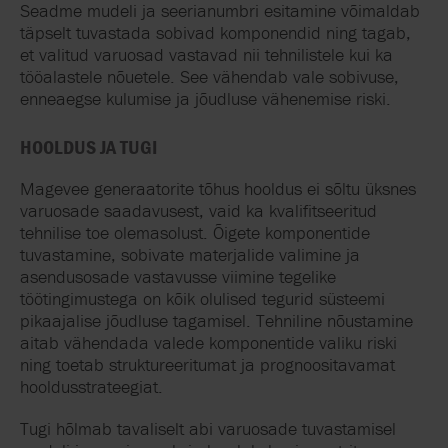
Seadme mudeli ja seerianumbri esitamine võimaldab
täpselt tuvastada sobivad komponendid ning tagab,
et valitud varuosad vastavad nii tehnilistele kui ka
tööalastele nõuetele. See vähendab vale sobivuse,
enneaegse kulumise ja jõudluse vähenemise riski.
HOOLDUS JA TUGI
Magevee generaatorite tõhus hooldus ei sõltu üksnes
varuosade saadavusest, vaid ka kvalifitseeritud
tehnilise toe olemasolust. Õigete komponentide
tuvastamine, sobivate materjalide valimine ja
asendusosade vastavusse viimine tegelike
töötingimustega on kõik olulised tegurid süsteemi
pikaajalise jõudluse tagamisel. Tehniline nõustamine
aitab vähendada valede komponentide valiku riski
ning toetab struktureeritumat ja prognoositavamat
hooldusstrateegiat.
Tugi hõlmab tavaliselt abi varuosade tuvastamisel