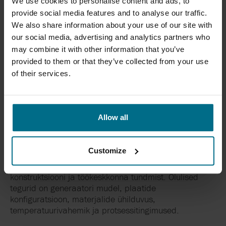
We use cookies to personalise content and ads, to
kontrollist. Kvaliteetsed varuosad toodetakse
provide social media features and to analyse our traffic.
määratletud tolerantside ja kontrollitud
We also share information about your use of our site with
materjalispetsifikatsioonide alusel, et tagada nende
our social media, advertising and analytics partners who
sobivus nõudlikesse rakendustesse.
may combine it with other information that you’ve
provided to them or that they’ve collected from your use
Jälgitavussüsteemid, näiteks elastomeerkomponentide
of their services.
partiituvastus ja plaatide materjalimärgistus, tagavad
täieliku läbipaistvuse kogu tarneahelas. See
võimaldab siduda iga komponendi selle
materjaliomaduste ja tootmisandmetega, toetades nii
Allow all
töökindlust kui ka hooldusdokumentatsiooni.
VALIKUJUHISED
Customize
Õigete varuosade valimine eeldab seadme
konstruktsiooni ja töökeskkonna tundmist. Olulised
tegurid on generaatori mudel, plaatide
konfiguratsioon, materjalide ühilduvus,
temperatuurivahemik ja protsessitingimused.