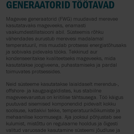
GENERAATORID TÖÖTAVAD
Magevee generaatorid (FWG) muudavad merevee
kasutatavaks mageveeks, enamasti
vaakumdestillatsiooni abil. Süsteemis rõhku
vähendades aurustub merevesi madalamal
temperatuuril, mis muudab protsessi energiatõhusaks
ja sobivaks pidevaks tööks. Tekkinud aur
kondenseeritakse kvaliteetseks mageveeks, mida
kasutatakse joogiveena, puhastamiseks ja pardal
toimuvates protsessides.
Neid süsteeme kasutatakse laialdaselt merendus-,
offshore- ja kaugpaigaldistes, kus stabiilne
mageveevarustus on kriitilise tähtsusega. Töö käigus
puutuvad sisemised komponendid pidevalt kokku
soolsuse, katlakivi tekke, temperatuurikõikumiste ja
mehaanilise koormusega. Aja jooksul põhjustab see
kulumist, mistõttu on regulaarne hooldus ja õigesti
valitud varuosade kasutamine süsteemi jõudluse ja