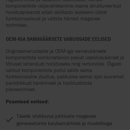
komponentide väljavahetamine osana struktureeritud
hooldusplaanist aitab säilitada süsteemi üldist
funktsionaalsust ja vältida häireid magevee
tootmises.
OEM-IGA SAMAVÄÄRSETE VARUOSADE EELISED
Originaalvaruosade ja OEM-iga samaväärsete
komponentide kombinatsioon pakub usaldusväärset ja
tõhusat lahendust hoolduseks ning remondiks. Õigesti
valitud komponentide puhul säilib sama
funktsionaalne jõudlus, pakkudes samal ajal suuremat
paindlikkust hankimisel ja hooldustööde
planeerimisel.
Peamised eelised:
Täielik ühilduvus juhtivate magevee
generaatorite kaubamärkide ja mudelitega