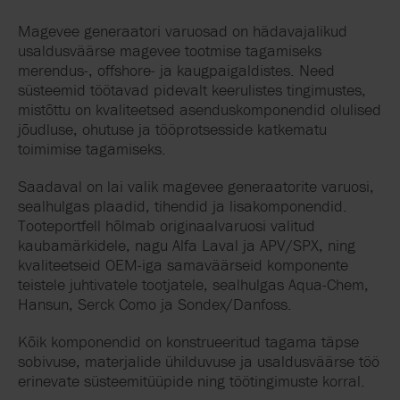
Magevee generaatori varuosad on hädavajalikud
usaldusväärse magevee tootmise tagamiseks
merendus-, offshore- ja kaugpaigaldistes. Need
süsteemid töötavad pidevalt keerulistes tingimustes,
mistõttu on kvaliteetsed asenduskomponendid olulised
jõudluse, ohutuse ja tööprotsesside katkematu
toimimise tagamiseks.
Saadaval on lai valik magevee generaatorite varuosi,
sealhulgas plaadid, tihendid ja lisakomponendid.
Tooteportfell hõlmab originaalvaruosi valitud
kaubamärkidele, nagu Alfa Laval ja APV/SPX, ning
kvaliteetseid OEM-iga samaväärseid komponente
teistele juhtivatele tootjatele, sealhulgas Aqua-Chem,
Hansun, Serck Como ja Sondex/Danfoss.
Kõik komponendid on konstrueeritud tagama täpse
sobivuse, materjalide ühilduvuse ja usaldusväärse töö
erinevate süsteemitüüpide ning töötingimuste korral.