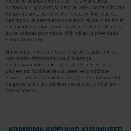
mudeli ja seerianumbri alusel, kulumismustrite
hindamist ning soovitusi materjalivaliku kohta sõltuvalt
temperatuurist, soolsusest ja süsteemi koormusest.
See tagab, et asenduskomponendid ei ole mitte ainult
ühilduvad, vaid ka optimeeritud konkreetse rakenduse
jaoks, aidates parandada töökindlust ja pikendada
hooldusintervalle.
Hästi välja arendatud tarnevõrgustik tagab kriitiliste
varuosade kättesaadavuse lühikeste ja
usaldusväärsete tarneaegadega. See võimaldab
planeeritud hooldust reaktiivsete remonditööde
asemel, vähendab seisakuid ning toetab katkematut
magevee tootmist nõudlikes merendus- ja offshore-
keskkondades.
KORDUMA KIPPUVAD KÜSIMUSED