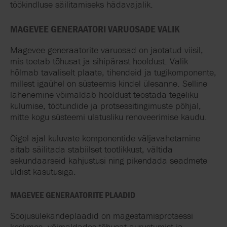
töökindluse säilitamiseks hädavajalik.
MAGEVEE GENERAATORI VARUOSADE VALIK
Magevee generaatorite varuosad on jaotatud viisil,
mis toetab tõhusat ja sihipärast hooldust. Valik
hõlmab tavaliselt plaate, tihendeid ja tugikomponente,
millest igaühel on süsteemis kindel ülesanne. Selline
lähenemine võimaldab hooldust teostada tegeliku
kulumise, töötundide ja protsessitingimuste põhjal,
mitte kogu süsteemi ulatusliku renoveerimise kaudu.
Õigel ajal kuluvate komponentide väljavahetamine
aitab säilitada stabiilset tootlikkust, vältida
sekundaarseid kahjustusi ning pikendada seadmete
üldist kasutusiga.
MAGEVEE GENERAATORITE PLAADID
Soojusülekandeplaadid on magestamisprotsessi
keskmes, võimaldades tõhusat aurustumist ja