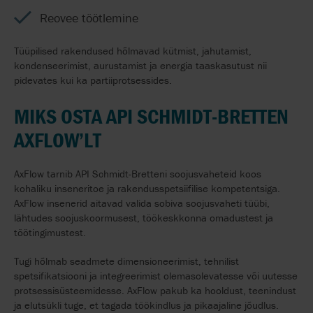
Reovee töötlemine
Tüüpilised rakendused hõlmavad kütmist, jahutamist,
kondenseerimist, aurustamist ja energia taaskasutust nii
pidevates kui ka partiiprotsessides.
MIKS OSTA API SCHMIDT-BRETTEN
AXFLOW’LT
AxFlow tarnib API Schmidt-Bretteni soojusvaheteid koos
kohaliku inseneritoe ja rakendusspetsiifilise kompetentsiga.
AxFlow insenerid aitavad valida sobiva soojusvaheti tüübi,
lähtudes soojuskoormusest, töökeskkonna omadustest ja
töötingimustest.
Tugi hõlmab seadmete dimensioneerimist, tehnilist
spetsifikatsiooni ja integreerimist olemasolevatesse või uutesse
protsessisüsteemidesse. AxFlow pakub ka hooldust, teenindust
ja elutsükli tuge, et tagada töökindlus ja pikaajaline jõudlus.