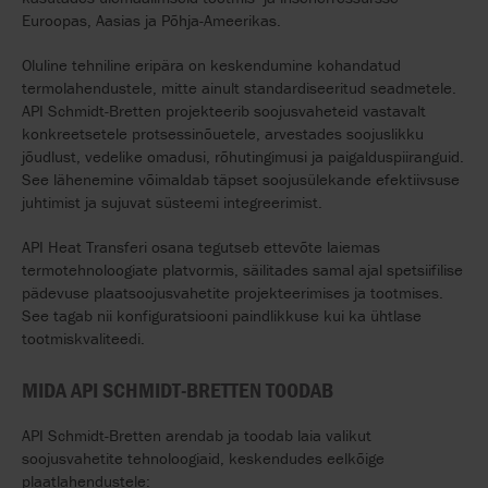
Euroopas, Aasias ja Põhja-Ameerikas.
Oluline tehniline eripära on keskendumine kohandatud
termolahendustele, mitte ainult standardiseeritud seadmetele.
API Schmidt-Bretten projekteerib soojusvaheteid vastavalt
konkreetsetele protsessinõuetele, arvestades soojuslikku
jõudlust, vedelike omadusi, rõhutingimusi ja paigalduspiiranguid.
See lähenemine võimaldab täpset soojusülekande efektiivsuse
juhtimist ja sujuvat süsteemi integreerimist.
API Heat Transferi osana tegutseb ettevõte laiemas
termotehnoloogiate platvormis, säilitades samal ajal spetsiifilise
pädevuse plaatsoojusvahetite projekteerimises ja tootmises.
See tagab nii konfiguratsiooni paindlikkuse kui ka ühtlase
tootmiskvaliteedi.
MIDA API SCHMIDT-BRETTEN TOODAB
API Schmidt-Bretten arendab ja toodab laia valikut
soojusvahetite tehnoloogiaid, keskendudes eelkõige
plaatlahendustele: