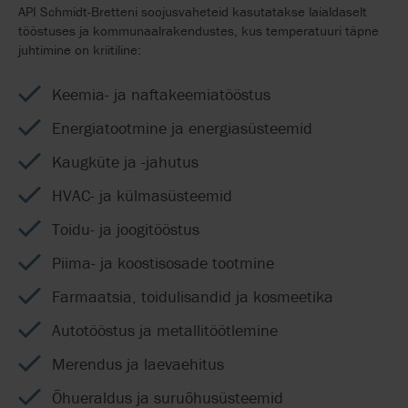
API Schmidt-Bretteni soojusvaheteid kasutatakse laialdaselt
tööstuses ja kommunaalrakendustes, kus temperatuuri täpne
juhtimine on kriitiline:
Keemia- ja naftakeemiatööstus
Energiatootmine ja energiasüsteemid
Kaugküte ja -jahutus
HVAC- ja külmasüsteemid
Toidu- ja joogitööstus
Piima- ja koostisosade tootmine
Farmaatsia, toidulisandid ja kosmeetika
Autotööstus ja metallitöötlemine
Merendus ja laevaehitus
Õhueraldus ja suruõhusüsteemid