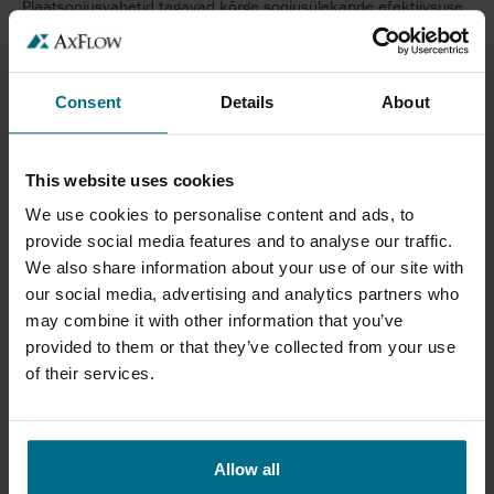
Plaatsoojusvahetid tagavad kõrge soojusülekande efektiivsuse
tänu suurele soojusülekande pinnale ja turbulentsele
voolurežiimile. Need võimaldavad kompaktset süsteemidisaini,
tõhusat energia taaskasutust ja täpset temperatuuri juhtimist,
sobides nii abisüsteemide kui ka protsessirakenduste jaoks.
Consent
Details
About
Kuidas AxFlow toetab API Schmidt-Bretteni
lahendusi?
This website uses cookies
We use cookies to personalise content and ads, to
AxFlow pakub tehnilist tuge kogu seadme elutsükli jooksul,
provide social media features and to analyse our traffic.
sealhulgas valikut, dimensioneerimist ja süsteemi
integreerimist. Kliendid saavad kasu kohalikust
We also share information about your use of our site with
insenerikompetentsist, koordineeritud tarnest ning pidevast
our social media, advertising and analytics partners who
hooldus- ja teenindustoest, mis tagab töökindluse ja pikaajalise
may combine it with other information that you’ve
jõudluse.
provided to them or that they’ve collected from your use
of their services.
9 SEERIAT 1 TOOTJALT
Allow all