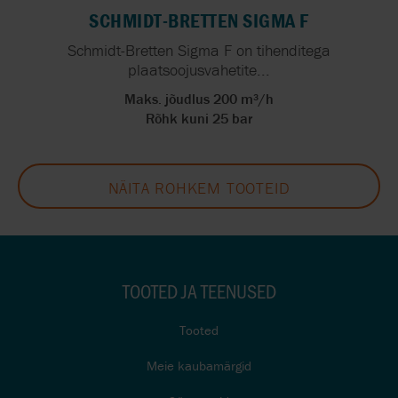
SCHMIDT-BRETTEN SIGMA F
Schmidt-Bretten Sigma F on tihenditega
plaatsoojusvahetite...
Maks. jõudlus 200 m³/h
Rõhk kuni 25 bar
NÄITA ROHKEM TOOTEID
TOOTED JA TEENUSED
Tooted
Meie kaubamärgid