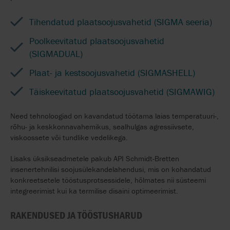
Tihendatud plaatsoojusvahetid (SIGMA seeria)
Poolkeevitatud plaatsoojusvahetid
(SIGMADUAL)
Plaat- ja kestsoojusvahetid (SIGMASHELL)
Täiskeevitatud plaatsoojusvahetid (SIGMAWIG)
Need tehnoloogiad on kavandatud töötama laias temperatuuri-,
rõhu- ja keskkonnavahemikus, sealhulgas agressiivsete,
viskoossete või tundlike vedelikega.
Lisaks üksikseadmetele pakub API Schmidt-Bretten
insenertehnilisi soojusülekandelahendusi, mis on kohandatud
konkreetsetele tööstusprotsessidele, hõlmates nii süsteemi
integreerimist kui ka termilise disaini optimeerimist.
RAKENDUSED JA TÖÖSTUSHARUD