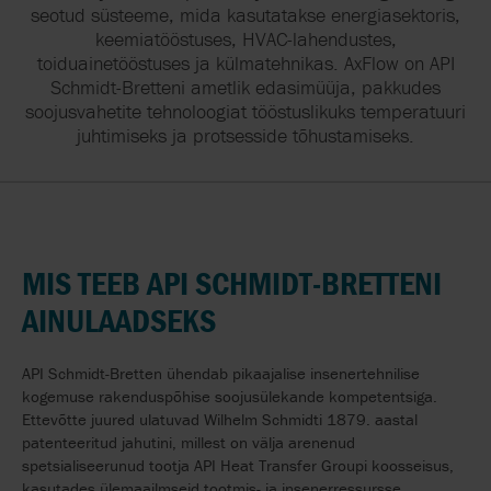
seotud süsteeme, mida kasutatakse energiasektoris,
keemiatööstuses, HVAC-lahendustes,
toiduainetööstuses ja külmatehnikas. AxFlow on API
Schmidt-Bretteni ametlik edasimüüja, pakkudes
soojusvahetite tehnoloogiat tööstuslikuks temperatuuri
juhtimiseks ja protsesside tõhustamiseks.
MIS TEEB API SCHMIDT-BRETTENI
AINULAADSEKS
API Schmidt-Bretten ühendab pikaajalise insenertehnilise
kogemuse rakenduspõhise soojusülekande kompetentsiga.
Ettevõtte juured ulatuvad Wilhelm Schmidti 1879. aastal
patenteeritud jahutini, millest on välja arenenud
spetsialiseerunud tootja API Heat Transfer Groupi koosseisus,
kasutades ülemaailmseid tootmis- ja insenerressursse