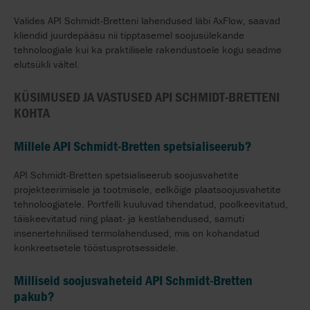
Valides API Schmidt-Bretteni lahendused läbi AxFlow, saavad
kliendid juurdepääsu nii tipptasemel soojusülekande
tehnoloogiale kui ka praktilisele rakendustoele kogu seadme
elutsükli vältel.
KÜSIMUSED JA VASTUSED API SCHMIDT-BRETTENI
KOHTA
Millele API Schmidt-Bretten spetsialiseerub?
API Schmidt-Bretten spetsialiseerub soojusvahetite
projekteerimisele ja tootmisele, eelkõige plaatsoojusvahetite
tehnoloogiatele. Portfelli kuuluvad tihendatud, poolkeevitatud,
täiskeevitatud ning plaat- ja kestlahendused, samuti
insenertehnilised termolahendused, mis on kohandatud
konkreetsetele tööstusprotsessidele.
Milliseid soojusvaheteid API Schmidt-Bretten
pakub?