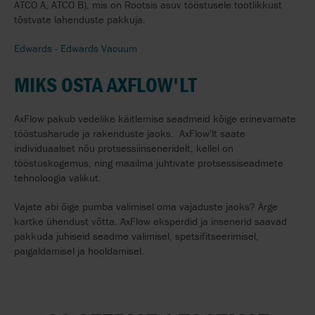
ATCO A, ATCO B), mis on Rootsis asuv tööstusele tootlikkust
tõstvate lahenduste pakkuja.
Edwards - Edwards Vacuum
MIKS OSTA AXFLOW'LT
AxFlow
pakub
vedelike
käitlemise
seadmeid
kõige erinevamate
tööstusharude ja rakenduste jaoks.
AxFlow'lt saate
individuaalset nõu protsessiinseneridelt, kellel on
tööstuskogemus, ning maailma juhtivate protsessiseadmete
tehnoloogia valikut.
Vajate abi õige pumba valimisel oma vajaduste jaoks? Ärge
kartke ühendust võtta. AxFlow eksperdid ja insenerid saavad
pakkuda juhiseid seadme valimisel, spetsifitseerimisel,
paigaldamisel ja hooldamisel.