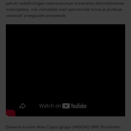
pakub vedelikrõngas vaakumpumpe erinevates alternatiivsetes
materjalides, mis võimaldab meil optimeerida hinna ja jõudluse
vastavalt praegusele protsessile.
Edwards kuulub Atlas Copco gruppi (NASDAQ OMX Stockholm: