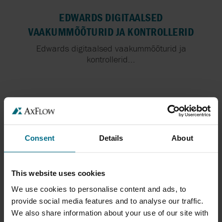
EDWARDS DIGITAALSED
VAAKUMMÕÕTURID JA KONTROLLERID
Edwards digitaalsed vaakummõõturid ja
kontrollerid...
Consent
Details
About
This website uses cookies
We use cookies to personalise content and ads, to
EDWARDS EH
provide social media features and to analyse our traffic.
We also share information about your use of our site with
Edwards EH on mehaaniliste vaakumvõimendite