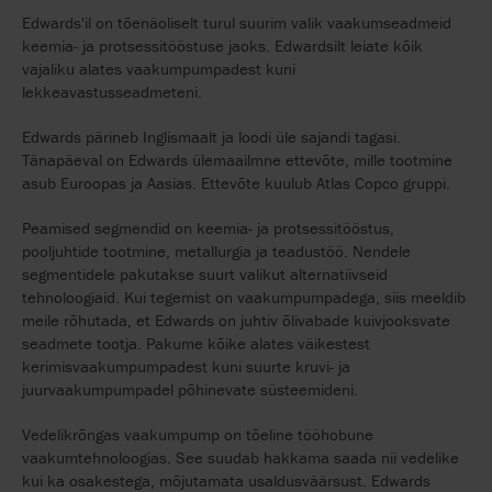
Edwards'il on tõenäoliselt turul suurim valik vaakumseadmeid
keemia- ja protsessitööstuse jaoks. Edwardsilt leiate kõik
vajaliku alates vaakumpumpadest kuni
lekkeavastusseadmeteni.
Edwards pärineb Inglismaalt ja loodi üle sajandi tagasi.
Tänapäeval on Edwards ülemaailmne ettevõte, mille tootmine
asub Euroopas ja Aasias. Ettevõte kuulub Atlas Copco gruppi.
Peamised segmendid on keemia- ja protsessitööstus,
pooljuhtide tootmine, metallurgia ja teadustöö. Nendele
segmentidele pakutakse suurt valikut alternatiivseid
tehnoloogiaid. Kui tegemist on vaakumpumpadega, siis meeldib
meile rõhutada, et Edwards on juhtiv õlivabade kuivjooksvate
seadmete tootja. Pakume kõike alates väikestest
kerimisvaakumpumpadest kuni suurte kruvi- ja
juurvaakumpumpadel põhinevate süsteemideni.
Vedelikrõngas vaakumpump on tõeline tööhobune
vaakumtehnoloogias. See suudab hakkama saada nii vedelike
kui ka osakestega, mõjutamata usaldusväärsust. Edwards