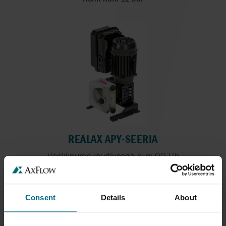
REALAX APY-SEERIA
Voolikpump jõudlusega kuni 90 l/h
Maks. jõudlus 1500 ml/min
Rõhk kuni 2 bar
Consent
Details
About