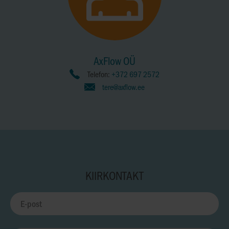
AxFlow OÜ
Telefon:
+372 697 2572
tere@axflow.ee
KIIRKONTAKT