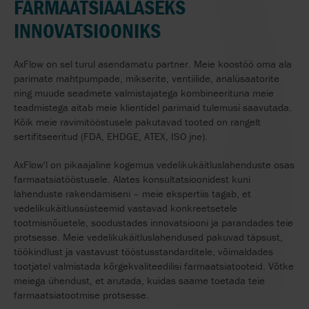
FARMAATSIAALASEKS
INNOVATSIOONIKS
AxFlow on sel turul asendamatu partner. Meie koostöö oma ala
parimate mahtpumpade, mikserite, ventiilide, analüsaatorite
ning muude seadmete valmistajatega kombineerituna meie
teadmistega aitab meie klientidel parimaid tulemusi saavutada.
Kõik meie ravimitööstusele pakutavad tooted on rangelt
sertifitseeritud (FDA, EHDGE, ATEX, ISO jne).
AxFlow'l on pikaajaline kogemus vedelikukäitluslahenduste osas
farmaatsiatööstusele. Alates konsultatsioonidest kuni
lahenduste rakendamiseni – meie ekspertiis tagab, et
vedelikukäitlussüsteemid vastavad konkreetsetele
tootmisnõuetele, soodustades innovatsiooni ja parandades teie
protsesse. Meie vedelikukäitluslahendused pakuvad täpsust,
töökindlust ja vastavust tööstusstandarditele, võimaldades
tootjatel valmistada kõrgekvaliteedilisi farmaatsiatooteid. Võtke
meiega ühendust, et arutada, kuidas saame toetada teie
farmaatsiatootmise protsesse.