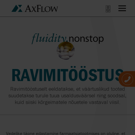
RAVIMITÖÖSTUS
Ravimitööstuselt eeldatakse, et väärtuslikud tooted
suudetakse turule tuua usaldusväärsel ning soodsal,
kuid siiski kõrgeimatele nõuetele vastaval viisil.
Vedelike täpne edastamine farmaatsiatootmises on oluline, et