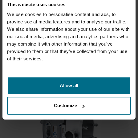
This website uses cookies
We use cookies to personalise content and ads, to
provide social media features and to analyse our traffic.
We also share information about your use of our site with
our social media, advertising and analytics partners who
may combine it with other information that you’ve
provided to them or that they’ve collected from your use
APV GASKETED PLATE HEAT EXCHANGERS -
of their services.
SANITARY
Maks. jõudlus 600 m³/h
Allow all
Rõhk kuni 25 bar
Customize