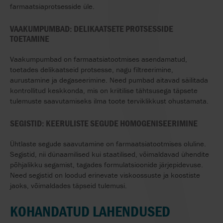
farmaatsiaprotsesside üle.
VAAKUMPUMBAD: DELIKAATSETE PROTSESSIDE
TOETAMINE
Vaakumpumbad on farmaatsiatootmises asendamatud,
toetades delikaatseid protsesse, nagu filtreerimine,
aurustamine ja degaseerimine. Need pumbad aitavad säilitada
kontrollitud keskkonda, mis on kriitilise tähtsusega täpsete
tulemuste saavutamiseks ilma toote terviklikkust ohustamata.
SEGISTID: KEERULISTE SEGUDE HOMOGENISEERIMINE
Ühtlaste segude saavutamine on farmaatsiatootmises oluline.
Segistid, nii dünaamilised kui staatilised, võimaldavad ühendite
põhjalikku segamist, tagades formulatsioonide järjepidevuse.
Need segistid on loodud erinevate viskoossuste ja koostiste
jaoks, võimaldades täpseid tulemusi.
KOHANDATUD LAHENDUSED