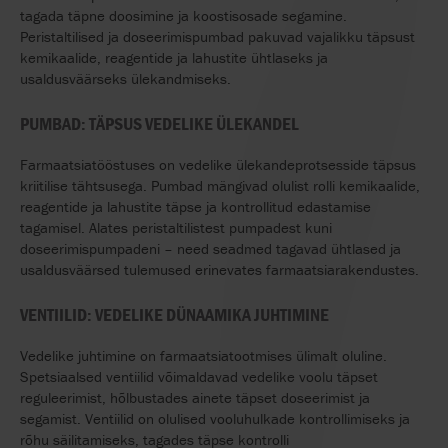
tagada täpne doosimine ja koostisosade segamine.
Peristaltilised ja doseerimispumbad pakuvad vajalikku täpsust
kemikaalide, reagentide ja lahustite ühtlaseks ja
usaldusväärseks ülekandmiseks.
PUMBAD: TÄPSUS VEDELIKE ÜLEKANDEL
Farmaatsiatööstuses on vedelike ülekandeprotsesside täpsus
kriitilise tähtsusega. Pumbad mängivad olulist rolli kemikaalide,
reagentide ja lahustite täpse ja kontrollitud edastamise
tagamisel. Alates peristaltilistest pumpadest kuni
doseerimispumpadeni – need seadmed tagavad ühtlased ja
usaldusväärsed tulemused erinevates farmaatsiarakendustes.
VENTIILID: VEDELIKE DÜNAAMIKA JUHTIMINE
Vedelike juhtimine on farmaatsiatootmises ülimalt oluline.
Spetsiaalsed ventiilid võimaldavad vedelike voolu täpset
reguleerimist, hõlbustades ainete täpset doseerimist ja
segamist. Ventiilid on olulised vooluhulkade kontrollimiseks ja
rõhu säilitamiseks, tagades täpse kontrolli