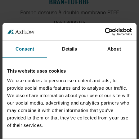
BRAN+LUEBBE
Pompe doseuse à double membrane PTFE
Débit 3000 l/h
Pression 20 bar
Consent
Details
About
This website uses cookies
We use cookies to personalise content and ads, to
provide social media features and to analyse our traffic.
We also share information about your use of our site with
our social media, advertising and analytics partners who
may combine it with other information that you’ve
COLORIMÈTRE POWERMON BRAN+LUEBBE
provided to them or that they’ve collected from your use
Le colorimètre PowerMon est un instrument de
of their services.
mesure...