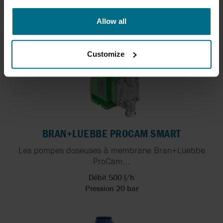
Allow all
Customize
BRAN+LUEBBE PROCAM SMART
Les pompes doseuses à membrane Bran+Luebbe
ProCam...
Débit 500 l/h
Pression 20 bar